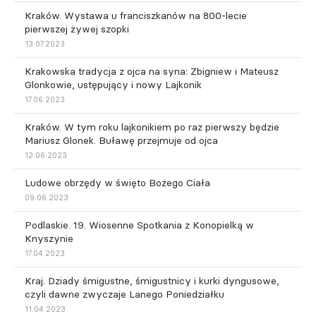
Kraków. Wystawa u franciszkanów na 800-lecie
pierwszej żywej szopki
13.07.2023
Krakowska tradycja z ojca na syna: Zbigniew i Mateusz
Glonkowie, ustępujący i nowy Lajkonik
17.06.2023
Kraków. W tym roku lajkonikiem po raz pierwszy będzie
Mariusz Glonek. Buławę przejmuje od ojca
12.06.2023
Ludowe obrzędy w święto Bożego Ciała
09.06.2023
Podlaskie. 19. Wiosenne Spotkania z Konopielką w
Knyszynie
17.04.2023
Kraj. Dziady śmigustne, śmigustnicy i kurki dyngusowe,
czyli dawne zwyczaje Lanego Poniedziałku
11.04.2023