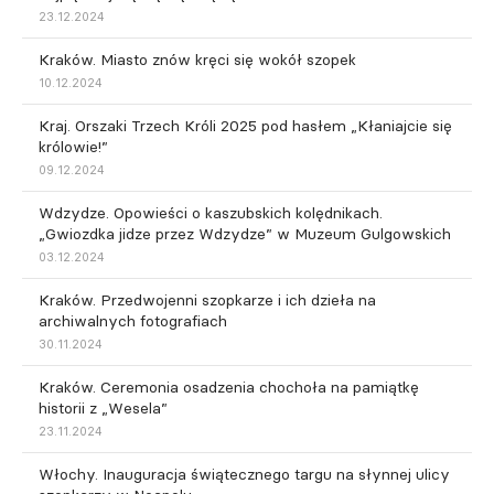
23.12.2024
Kraków. Miasto znów kręci się wokół szopek
10.12.2024
Kraj. Orszaki Trzech Króli 2025 pod hasłem „Kłaniajcie się
królowie!”
09.12.2024
Wdzydze. Opowieści o kaszubskich kolędnikach.
„Gwiozdka jidze przez Wdzydze” w Muzeum Gulgowskich
03.12.2024
Kraków. Przedwojenni szopkarze i ich dzieła na
archiwalnych fotografiach
30.11.2024
Kraków. Ceremonia osadzenia chochoła na pamiątkę
historii z „Wesela”
23.11.2024
Włochy. Inauguracja świątecznego targu na słynnej ulicy