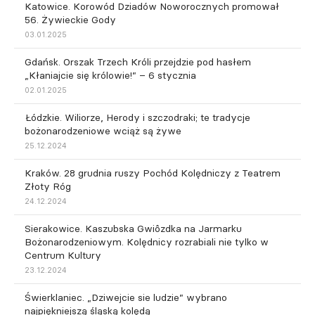
Katowice. Korowód Dziadów Noworocznych promował
56. Żywieckie Gody
03.01.2025
Gdańsk. Orszak Trzech Króli przejdzie pod hasłem
„Kłaniajcie się królowie!” – 6 stycznia
02.01.2025
Łódzkie. Wiliorze, Herody i szczodraki; te tradycje
bożonarodzeniowe wciąż są żywe
25.12.2024
Kraków. 28 grudnia ruszy Pochód Kolędniczy z Teatrem
Złoty Róg
24.12.2024
Sierakowice. Kaszubska Gwiôzdka na Jarmarku
Bożonarodzeniowym. Kolędnicy rozrabiali nie tylko w
Centrum Kultury
23.12.2024
Świerklaniec. „Dziwejcie sie ludzie” wybrano
najpiękniejszą śląską kolędą