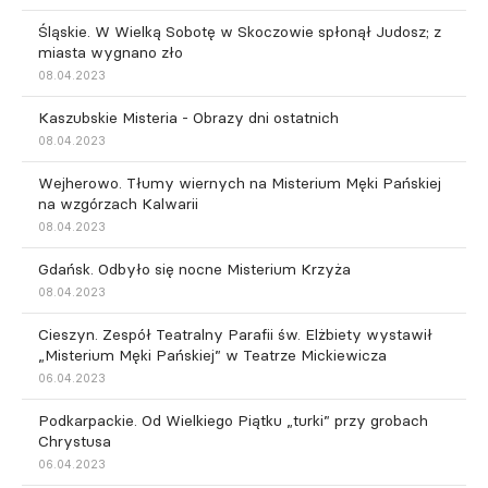
Śląskie. W Wielką Sobotę w Skoczowie spłonął Judosz; z
miasta wygnano zło
08.04.2023
Kaszubskie Misteria - Obrazy dni ostatnich
08.04.2023
Wejherowo. Tłumy wiernych na Misterium Męki Pańskiej
na wzgórzach Kalwarii
08.04.2023
Gdańsk. Odbyło się nocne Misterium Krzyża
08.04.2023
Cieszyn. Zespół Teatralny Parafii św. Elżbiety wystawił
„Misterium Męki Pańskiej” w Teatrze Mickiewicza
06.04.2023
Podkarpackie. Od Wielkiego Piątku „turki” przy grobach
Chrystusa
06.04.2023