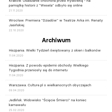
Kraków. Osadzanie chochoła przed Rydlówką - na
pamiątkę historii z "Wesela" odbyło się online
21.11.2020
Wrocław. Premiera "Dziadów" w Teatrze Arka im. Renaty
Jasińskiej
22.10.2020
Archiwum
Hiszpania. Wielki Tydzień świętowany z okien i balkonów
11.04.2020
Hiszpania. Z powodu epidemii obchody Wielkiego
Tygodnia przeniosły się do internetu
11.04.2020
Warszawa. Culture.pl o wielkanocnych obyczajach
09.04.2020
Jedlińsk. Widowisko "Ścięcie Śmierci" na koniec
karnawału
25.02.2020