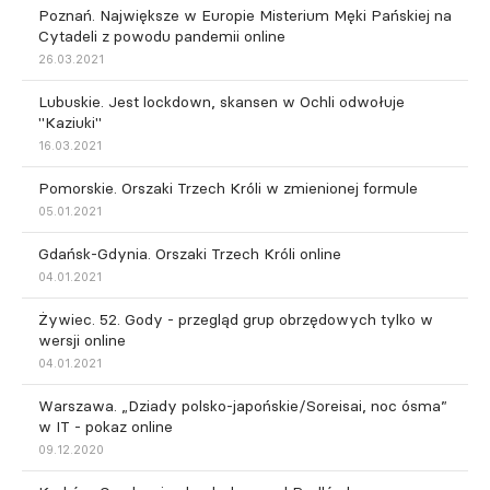
Poznań. Największe w Europie Misterium Męki Pańskiej na
Cytadeli z powodu pandemii online
26.03.2021
Lubuskie. Jest lockdown, skansen w Ochli odwołuje
"Kaziuki"
16.03.2021
Pomorskie. Orszaki Trzech Króli w zmienionej formule
05.01.2021
Gdańsk-Gdynia. Orszaki Trzech Króli online
04.01.2021
Żywiec. 52. Gody - przegląd grup obrzędowych tylko w
wersji online
04.01.2021
Warszawa. „Dziady polsko-japońskie/Soreisai, noc ósma”
w IT - pokaz online
09.12.2020