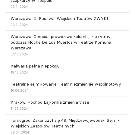
szopkarzy w Neapolu
23.11.2024
Warszawa. XI Festiwal Wiejskich Teatrów ZWYKI
20.11.2024
Warszawa. Cumbia, prawdziwe kolumbijskie rytmy
podczas Noche De Los Muertos w Teatrze Komuna
Warszawa
31.10.2024
Kalwaria pełna niepokoju
15.10.2024
Teatralne sejmikowanie. Teatr niezmiennie wspólnotowy
10.06.2024
Kraków. Pochód Lajkonika zmienia trasę
11.05.2024
Tarnogród. Zakończył się 49. Międzywojewódzki Sejmik
Wiejskich Zespołów Teatralnych
29.04.2024