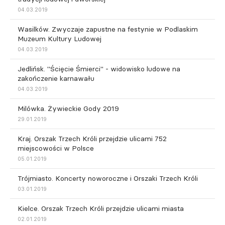
04.03.2019
Wasilków. Zwyczaje zapustne na festynie w Podlaskim
Muzeum Kultury Ludowej
04.03.2019
Jedlińsk. "Ścięcie Śmierci" - widowisko ludowe na
zakończenie karnawału
04.03.2019
Milówka. Żywieckie Gody 2019
29.01.2019
Kraj. Orszak Trzech Króli przejdzie ulicami 752
miejscowości w Polsce
05.01.2019
Trójmiasto. Koncerty noworoczne i Orszaki Trzech Króli
03.01.2019
Kielce. Orszak Trzech Króli przejdzie ulicami miasta
02.01.2019