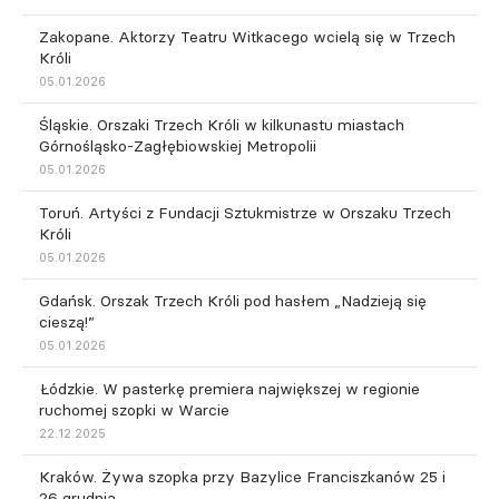
Zakopane. Aktorzy Teatru Witkacego wcielą się w Trzech
Króli
05.01.2026
Śląskie. Orszaki Trzech Króli w kilkunastu miastach
Górnośląsko-Zagłębiowskiej Metropolii
05.01.2026
Toruń. Artyści z Fundacji Sztukmistrze w Orszaku Trzech
Króli
05.01.2026
Gdańsk. Orszak Trzech Króli pod hasłem „Nadzieją się
cieszą!”
05.01.2026
Łódzkie. W pasterkę premiera największej w regionie
ruchomej szopki w Warcie
22.12.2025
Kraków. Żywa szopka przy Bazylice Franciszkanów 25 i
26 grudnia