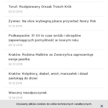
Toruń. Rozśpiewany Orszak Trzech Króli
02.01.2019
Żywiec. Na ulice wybiegną jukace przywitać Nowy Rok
31.12.2018
Podkarpackie. 31 XII to czas wróżb i obrzędów
zapewniających pomyślność w nowym roku
29.12.2018
Kraków. Rodzina Malików ze Zwierzyńca zaprezentuje
swoje jasełka
24.12.2018
Kraków. Kolędnicy, diabeł, anioł, marszałek i dziad
zastukają do drzwi
19.12.2018
Wieczny nieodpoczynek
12.04.2018
Używamy plików cookies do celów technicznych i analitycznych.
Małopolskie. Wielkanocne zwyczaje: Emaus i Siuda Baba