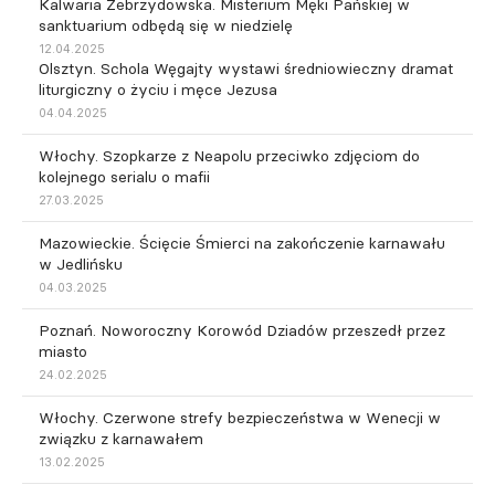
Kalwaria Zebrzydowska. Misterium Męki Pańskiej w
sanktuarium odbędą się w niedzielę
12.04.2025
Olsztyn. Schola Węgajty wystawi średniowieczny dramat
liturgiczny o życiu i męce Jezusa
04.04.2025
Włochy. Szopkarze z Neapolu przeciwko zdjęciom do
kolejnego serialu o mafii
27.03.2025
Mazowieckie. Ścięcie Śmierci na zakończenie karnawału
w Jedlińsku
04.03.2025
Poznań. Noworoczny Korowód Dziadów przeszedł przez
miasto
24.02.2025
Włochy. Czerwone strefy bezpieczeństwa w Wenecji w
związku z karnawałem
13.02.2025