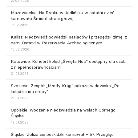
27.02.2026
Mazowieckie. Na Rynku w Jedlińsku w ostatni dzień
karnawału Śmierć straci głowę
17.02.2026
Kalisz. Niedźwiedź odwiedził sąsiadów i przepędził zimę: z
nami Ostatki w Rezerwacie Archeologicznym
16.02.2026
Katowice. Koncert kolęd „Święta Noc” dostępny dla osób
z niepełnosprawnościami
31.01.2026
Szczecin. Zespół „Młody Krąg” pokaże widowisko „Po
kolądzie idą droby”
21.01.2026
Opolskie. Wodzenie niedźwiedzia na wsiach Górnego
Śląska
19.01.2026
Śląskie. Zbliża się beskidzki karnawał – 57. Przegląd