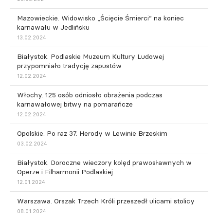
Mazowieckie. Widowisko „Ścięcie Śmierci” na koniec
karnawału w Jedlińsku
13.02.2024
Białystok. Podlaskie Muzeum Kultury Ludowej
przypomniało tradycję zapustów
12.02.2024
Włochy. 125 osób odniosło obrażenia podczas
karnawałowej bitwy na pomarańcze
12.02.2024
Opolskie. Po raz 37. Herody w Lewinie Brzeskim
03.02.2024
Białystok. Doroczne wieczory kolęd prawosławnych w
Operze i Filharmonii Podlaskiej
12.01.2024
Warszawa. Orszak Trzech Króli przeszedł ulicami stolicy
08.01.2024