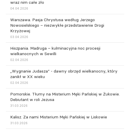
wraz nim całe zło
04.04.2026
Warszawa. Pasja Chrystusa według Jerzego
Nowosielskiego – niezwykłe przedstawienie Drogi
Krzyżowej
03.04.2026
Hiszpania. Madruga – kulminacyjna noc procesji
wielkanocnych w Sewilli
02.04.2026
„Wygnanie Judasza” - dawny obrzęd wielkanocny, który
zanikł w XX wieku
02.04.2026
Pomorskie. Tłumy na Misterium Męki Pańskiej w Żukowie.
Debiutant w roli Jezusa
31.03.2026
Kalisz. Za nami Misterium Męki Pańskiej w Liskowie
31.03.2026