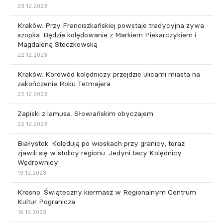
23.12.2023
Kraków. Przy Franciszkańskiej powstaje tradycyjna żywa
szopka. Będzie kolędowanie z Markiem Piekarczykiem i
Magdaleną Steczkowską
22.12.2023
Kraków. Korowód kolędniczy przejdzie ulicami miasta na
zakończenie Roku Tetmajera
22.12.2023
Zapiski z lamusa. Słowiańskim obyczajem
22.12.2023
Białystok. Kolędują po wioskach przy granicy, teraz
zjawili się w stolicy regionu. Jedyni tacy Kolędnicy
Wędrownicy
19.12.2023
Krosno. Świąteczny kiermasz w Regionalnym Centrum
Kultur Pogranicza
16.12.2023