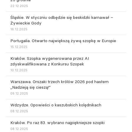
22.12.2025
Śląskie. W styczniu odbędzie się beskidzki karnawał –
Żywieckie Gody
16.12.2025
Portugalia. Otwarto największą żywą szopkę w Europie
15.12.2025
Kraków. Szopka wygenerowana przez AI
zdyskwalifikowana z Konkursu Szopek
10.12.2025
Warszawa. Orszaki trzech królów 2026 pod hasłem
„Nadzieją się cieszą!”
09.12.2025
Wdzydze. Opowieści o kaszubskich kolędnikach
08.12.2025
Kraków. Po raz 83. wybrano najpiękniejsze szopki
08.12.2025