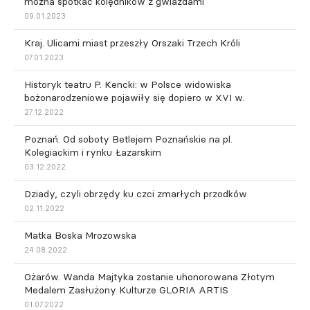
można spotkać kolędników z gwiazdami
09.01.2023
Kraj. Ulicami miast przeszły Orszaki Trzech Króli
07.01.2023
Historyk teatru P. Kencki: w Polsce widowiska
bożonarodzeniowe pojawiły się dopiero w XVI w.
27.12.2022
Poznań. Od soboty Betlejem Poznańskie na pl.
Kolegiackim i rynku Łazarskim
03.12.2022
Dziady, czyli obrzędy ku czci zmarłych przodków
02.11.2022
Matka Boska Mrozowska
24.08.2022
Ożarów. Wanda Majtyka zostanie uhonorowana Złotym
Medalem Zasłużony Kulturze GLORIA ARTIS
01.07.2022