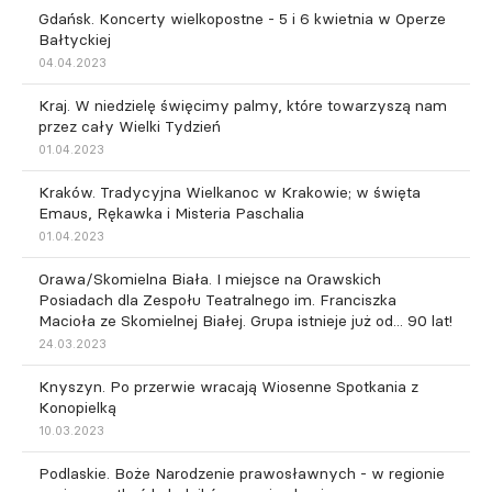
Gdańsk. Koncerty wielkopostne - 5 i 6 kwietnia w Operze
Bałtyckiej
04.04.2023
Kraj. W niedzielę święcimy palmy, które towarzyszą nam
przez cały Wielki Tydzień
01.04.2023
Kraków. Tradycyjna Wielkanoc w Krakowie; w święta
Emaus, Rękawka i Misteria Paschalia
01.04.2023
Orawa/Skomielna Biała. I miejsce na Orawskich
Posiadach dla Zespołu Teatralnego im. Franciszka
Macioła ze Skomielnej Białej. Grupa istnieje już od... 90 lat!
24.03.2023
Knyszyn. Po przerwie wracają Wiosenne Spotkania z
Konopielką
10.03.2023
Podlaskie. Boże Narodzenie prawosławnych - w regionie