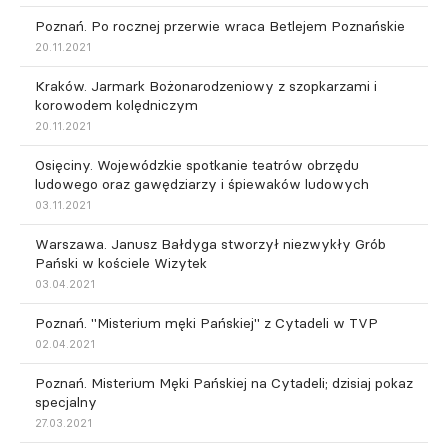
Poznań. Po rocznej przerwie wraca Betlejem Poznańskie
20.11.2021
Kraków. Jarmark Bożonarodzeniowy z szopkarzami i
korowodem kolędniczym
20.11.2021
Osięciny. Wojewódzkie spotkanie teatrów obrzędu
ludowego oraz gawędziarzy i śpiewaków ludowych
03.11.2021
Warszawa. Janusz Bałdyga stworzył niezwykły Grób
Pański w kościele Wizytek
03.04.2021
Poznań. "Misterium męki Pańskiej" z Cytadeli w TVP
02.04.2021
Poznań. Misterium Męki Pańskiej na Cytadeli; dzisiaj pokaz
specjalny
27.03.2021