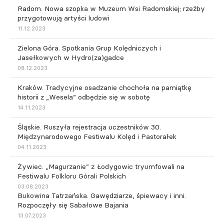
Radom. Nowa szopka w Muzeum Wsi Radomskiej; rzeźby
przygotowują artyści ludowi
11.12.2023
Zielona Góra. Spotkania Grup Kolędniczych i
Jasełkowych w Hydro(za)gadce
08.12.2023
Kraków. Tradycyjne osadzanie chochoła na pamiątkę
historii z „Wesela” odbędzie się w sobotę
14.11.2023
Śląskie. Ruszyła rejestracja uczestników 30.
Międzynarodowego Festiwalu Kolęd i Pastorałek
04.11.2023
Żywiec. „Magurzanie” z Łodygowic tryumfowali na
Festiwalu Folkloru Górali Polskich
03.08.2023
Bukowina Tatrzańska. Gawędziarze, śpiewacy i inni.
Rozpoczęły się Sabałowe Bajania
13.07.2023