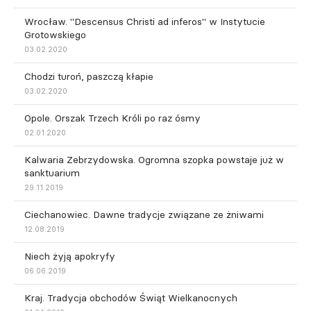
Wrocław. "Descensus Christi ad inferos" w Instytucie
Grotowskiego
03.02.2020
Chodzi turoń, paszczą kłapie
03.02.2020
Opole. Orszak Trzech Króli po raz ósmy
02.01.2020
Kalwaria Zebrzydowska. Ogromna szopka powstaje już w
sanktuarium
29.11.2019
Ciechanowiec. Dawne tradycje związane ze żniwami
12.08.2019
Niech żyją apokryfy
06.06.2019
Kraj. Tradycja obchodów Świąt Wielkanocnych