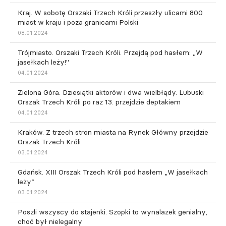
Kraj. W sobotę Orszaki Trzech Króli przeszły ulicami 800
miast w kraju i poza granicami Polski
08.01.2024
Trójmiasto. Orszaki Trzech Króli. Przejdą pod hasłem: „W
jasełkach leży!"
04.01.2024
Zielona Góra. Dziesiątki aktorów i dwa wielbłądy. Lubuski
Orszak Trzech Króli po raz 13. przejdzie deptakiem
04.01.2024
Kraków. Z trzech stron miasta na Rynek Główny przejdzie
Orszak Trzech Króli
03.01.2024
Gdańsk. XIII Orszak Trzech Króli pod hasłem „W jasełkach
leży”
03.01.2024
Poszli wszyscy do stajenki. Szopki to wynalazek genialny,
choć był nielegalny