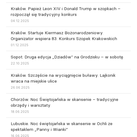
Kraków. Papież Leon XIV i Donald Trump w szopkach –
rozpoczął się tradycyjny konkurs
04.12.2025
Kraków. Startuje Kiermasz Bożonarodzeniowy.
Organizator wspiera 83. Konkurs Szopek Krakowskich
01.12.2025
Sopot. Druga edycja „Dziadów" na Grodzisku – w sobotę
22.10.2025
Kraków. Szczęście na wyciągnięcie buławy. Lajkonik
wraca na miejskie ulice
26.06.2025
Chorzów. Noc Świętojańska w skansenie – tradycyjne
obrzędy i warsztaty
18.06.2025
Lubuskie. Noc świętojańska w skansenie w Ochli ze
spektaklem „Panny i Wianki”
16.06.2025