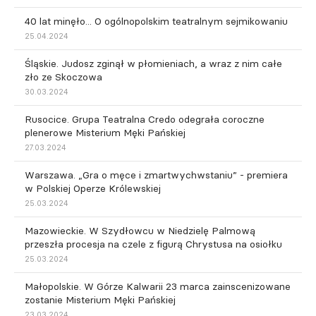
40 lat minęło... O ogólnopolskim teatralnym sejmikowaniu
25.04.2024
Śląskie. Judosz zginął w płomieniach, a wraz z nim całe
zło ze Skoczowa
30.03.2024
Rusocice. Grupa Teatralna Credo odegrała coroczne
plenerowe Misterium Męki Pańskiej
27.03.2024
Warszawa. „Gra o męce i zmartwychwstaniu” - premiera
w Polskiej Operze Królewskiej
25.03.2024
Mazowieckie. W Szydłowcu w Niedzielę Palmową
przeszła procesja na czele z figurą Chrystusa na osiołku
25.03.2024
Małopolskie. W Górze Kalwarii 23 marca zainscenizowane
zostanie Misterium Męki Pańskiej
23.03.2024