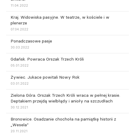
11.04.2022
Kraj. Widowiska pasyjne. W teatrze, w kościele i w
plenerze
07.04.2022
Ponadczasowe pasje
30.03.2022
Gdańsk. Powraca Orszak Trzech Króli
05.01.2022
Żywiec. Jukace powitali Nowy Rok
03.01.2022
Zielona Góra. Orszak Trzech Króli wraca w pełnej krasie.
Deptakiem przejdą wielbłądy i anioły na szczudłach
30.12.2021
Bronowice. Osadzanie chochoła na pamiątkę historii z
„Wesela”
20.11.2021