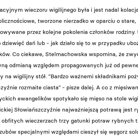
yjnym wieczoru wigilijnego była i jest nadal kolacja
kolicznościowe, tworzone nierzadko w oparciu o stare
howywane przez kolejne pokolenia członków rodziny.
 dziewięć dań lub - jak działo się to w przypadku ubo
ików. Co ciekawe, Stelmachowska wspomina, że zwycz
ewną odmianą względem propagowanych już od pewne
ny na wigilijny stół. "Bardzo ważnemi składnikami po
zyźnie rozmaite ciasta" - pisze dalej. A co z mięsiwa
życkich ewangelików spotykało się mięso na stole wig
lickiej Słowiańszczyźnie najważniejszą potrawą jest 
 obfitych wieczerzach trzy gatunki potraw rybnych tz
szubów specjalnymi względami cieszył się węgorz sol