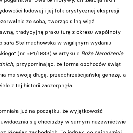
dowości ludowej i jej folklorystycznej ekspresji
rozerwalnie ze sobą, tworząc silną więź
dawną, tradycyjną prakulturę z okresu wspólnoty
- pisała Stelmachowska w wigilijnym wydaniu
skiego" (nr 591/1933) w artykule
Boże Narodzenie
dnich
, przypominając, że forma obchodów świąt
ia ma swoją długą, przedchrześcijańską genezę, a
ele z tej historii zaczerpnęła.
mniała już na początku, że wyjątkowość
 uwidacznia się chociażby w samym nazewnictwie
z Słowian zachodnich. To jednak, co najpewniej