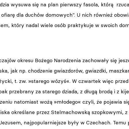
dzia wysuwa się na plan pierwszy fasola, którą rzuc
o ofiarę dla duchów domowych". U nich również obo
sem, który nadal wiele osób praktykuje w swoich d
ajów okresu Bożego Narodzenia zachowały się jesz
ka, jak np. chodzenie gwiazdorów, gwiazdki, maszkar i 
życki, t. zw. »starego wózyś«. W czwartek więc prz
pak przebrany za starego dziada, z długą brodą i z 
eniu natomiast wożą »młodego« czyli, że pojawia si
iska określane przez Stelmachowską szopkowymi, z 
ezusem, najpopularniejsze były w Czechach. Temu 