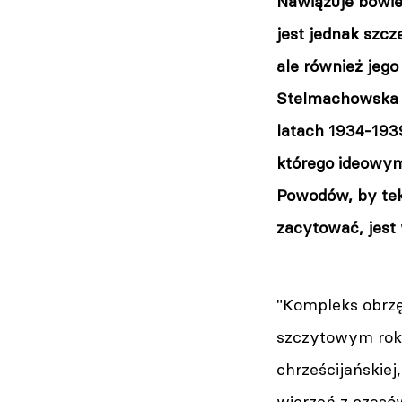
Nawiązuje bowie
jest jednak szcz
ale również jego
Stelmachowska - 
latach 1934-193
którego ideowym
Powodów, by tek
zacytować, jest
"Kompleks obrz
szczytowym roku,
chrześcijański
wierzeń z czasó