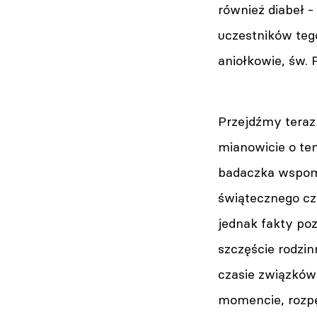
również diabeł 
uczestników tego
aniołkowie, św. P
Przejdźmy teraz 
mianowicie o te
badaczka wspomi
świątecznego cza
jednak fakty poz
szczęście rodzi
czasie związków
momencie, rozpęt