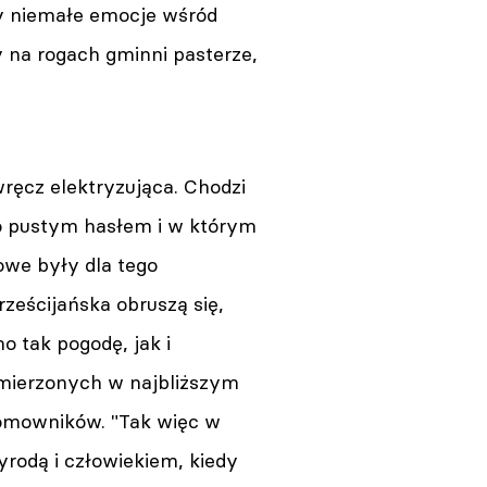
cy niemałe emocje wśród
y na rogach gminni pasterze,
Warszawa. Wystawa „Trzeba
być stale obecnym. Teatr
Krystyny Zachwatowicz-
Wajdy”
05.08.2026 15:45
wręcz elektryzująca. Chodzi
ko pustym hasłem i w którym
we były dla tego
ześcijańska obruszą się,
o tak pogodę, jak i
amierzonych w najbliższym
domowników. "Tak więc w
yrodą i człowiekiem, kiedy