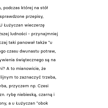
, podczas której na stół
, sprawdzone przepisy,
 U Łużyczan wieczerzę
Gdańsk. Śląski Hamlet z
ższej ludności - przynajmniej
nagrodą publiczności
Festiwalu Szekspirowskiego
aj taki panował także "u
06.08.2026 10:00
go czasu dwunastu potraw,
żywienia świątecznego są na
Bielsko-Biała. „Stokrotki”
wróciły z Hiszpanii z Grand
mi? A to mianowicie, że
Prix. To ich jubileuszowy rok
ilijnym to zaznaczyć trzeba,
06.08.2026 09:33
ryba, przyczem np. Czesi
Wrocław. Wrześniowa
n. rybę niebieską, czarną i
premiera spektaklu „Algorytm:
Szczęście”
ony, a u Łużyczan "obok
06.08.2026 09:00