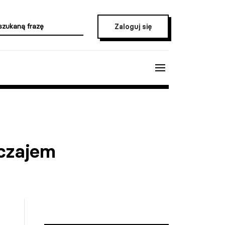
Zaloguj się
yczajem