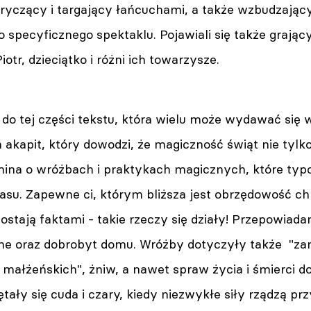
- ryczący i targający łańcuchami, a także wzbudzają
 specyficznego spektaklu. Pojawiali się także grając
iotr, dzieciątko i różni ich towarzysze.
do tej części tekstu, która wielu może wydawać się 
n akapit, który dowodzi, że magiczność świąt nie tyl
na o wróżbach i praktykach magicznych, które typo
su. Zapewne ci, którym bliższa jest obrzędowość chr
ostają faktami - takie rzeczy się działy! Przepowiadan
nne oraz dobrobyt domu. Wróżby dotyczyły także "z
 małżeńskich", żniw, a nawet spraw życia i śmierci 
ały się cuda i czary, kiedy niezwykłe siły rządzą prz