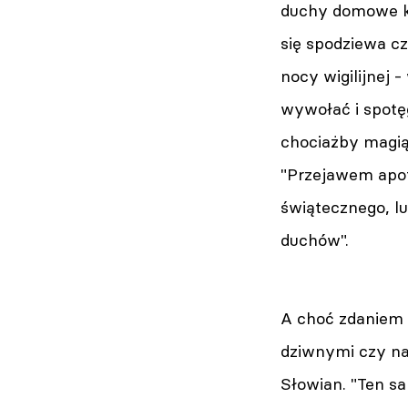
duchy domowe krą
się spodziewa c
nocy wigilijnej 
wywołać i spotę
chociażby magią 
"Przejawem apo
świątecznego, l
duchów".
A choć zdaniem 
dziwnymi czy na
Słowian. "Ten sa