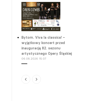
Bytom. Viva la classica! –
wyjątkowy koncert przed
inauguracją 82. sezonu
artystycznego Opery Śląskiej
06.08.2026 15:07
Warszawa. „Młodzi” – spektakl
plenerowy Teatru Ochoty
06.08.2026 13:38