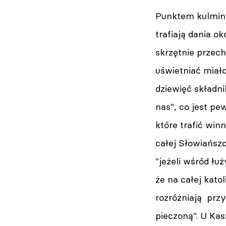
Punktem kulminac
trafiają dania o
skrzętnie przec
uświetniać miało
dziewięć składn
nas", co jest p
które trafić win
całej Słowiańszc
"jeżeli wśród łu
że na całej kato
rozróżniają przy
pieczoną". U Ka