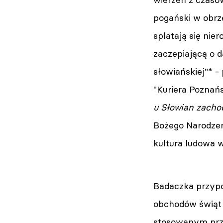
pogański w obrzę
splatają się nie
zaczepiającą o 
słowiańskiej"* 
"Kuriera Poznań
u Słowian zacho
Bożego Narodzen
kultura ludowa wi
Badaczka przypo
obchodów świąt
stosowanym prze