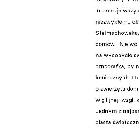
interesuje wszys
niezwykłemu okr
Stelmachowska, 
domów. "Nie woln
na wydobycie swo
etnografka, by 
koniecznych. I 
o zwierzęta domo
wigilijnej, wzgl
Jednym z najbar
ciasta świąteczn