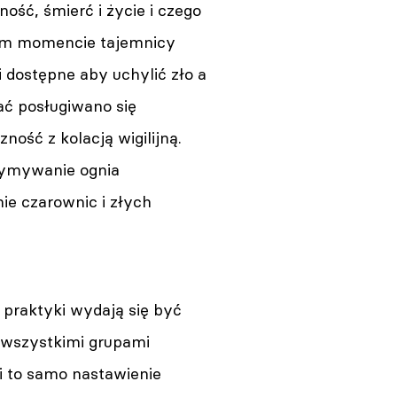
ość, śmierć i życie i czego
dnym momencie tajemnicy
 dostępne aby uchylić zło a
ać posługiwano się
ność z kolacją wigilijną.
zymywanie ognia
e czarownic i złych
 praktyki wydają się być
 wszystkimi grupami
i to samo nastawienie