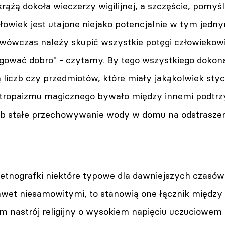
żą dokoła wieczerzy wigilijnej, a szczęście, pomyśln
złowiek jest utajone niejako potencjalnie w tym je
- wówczas należy skupić wszystkie potęgi człowiekowi
gować dobro" - czytamy. By tego wszystkiego dokon
liczb czy przedmiotów, które miały jakąkolwiek stycz
tropaizmu magicznego bywało między innemi podtr
ub stałe przechowywanie wody w domu na odstraszeni
etnografki niektóre typowe dla dawniejszych czasów
wet niesamowitymi, to stanowią one łącznik między
m nastrój religijny o wysokiem napięciu uczuciowem 