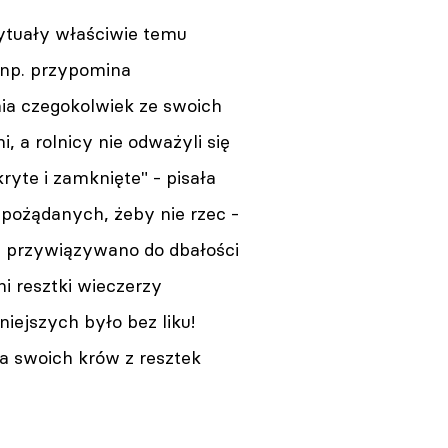
rytuały właściwie temu
 np. przypomina
Warszawa. Premiera spektaklu
„Osiecka” w reż. Ewy Telegi w
ia czegokolwiek ze swoich
Teatrze Ateneum w
, a rolnicy nie odważyli się
październiku
06.08.2026 12:00
ryte i zamknięte" - pisała
 pożądanych, żeby nie rzec -
e przywiązywano do dbałości
ni resztki wieczerzy
niejszych było bez liku!
Warszawa. Oświadczenie
a swoich krów z resztek
Joanny Zdrady
06.08.2026 10:48