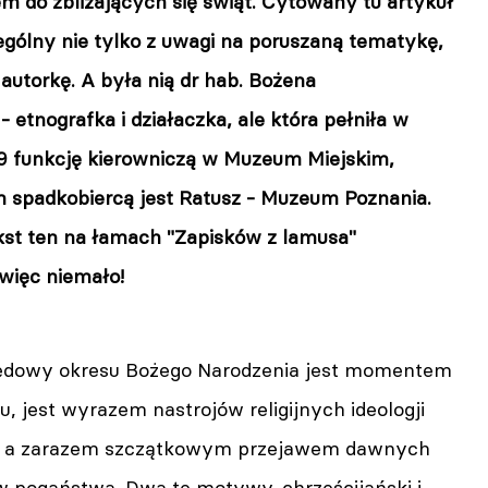
m do zbliżających się świąt. Cytowany tu artykuł
ególny nie tylko z uwagi na poruszaną tematykę,
 autorkę. A była nią dr hab. Bożena
etnografka i działaczka, ale która pełniła w
9 funkcję kierowniczą w Muzeum Miejskim,
 spadkobiercą jest Ratusz - Muzeum Poznania.
st ten na łamach "Zapisków z lamusa"
 więc niemało!
ędowy okresu Bożego Narodzenia jest momentem
 jest wyrazem nastrojów religijnych ideologji
ej, a zarazem szczątkowym przejawem dawnych
w pogaństwa. Dwa te motywy, chrześcijański i