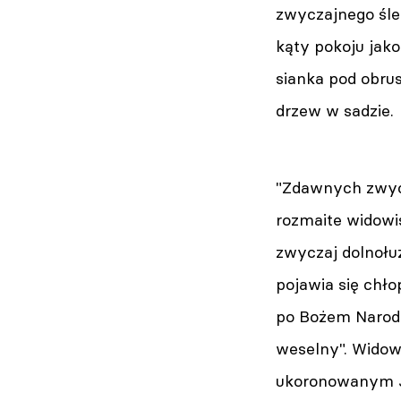
zwyczajnego śle
kąty pokoju jak
sianka pod obru
drzew w sadzie.
"Zdawnych zwycz
rozmaite widowis
zwyczaj dolnołu
pojawia się chło
po Bożem Narodz
weselny". Widow
ukoronowanym J