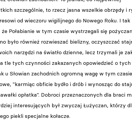
tkich szczególnie, to rzecz jasna wszelkie obrzędy i 
esowi od wieczoru wigilijnego do Nowego Roku. I tak
że Połabianie w tym czasie wystrzegali się pożyczan
o było również rozwieszać bielizny, oczyszczać stajni
ich narzędzi na światło dzienne, lecz trzymali je zak
na tle tych czynności zakazanych opowiedzieć o tych
tak u Słowian zachodnich ogromną wagę w tym czasi
we, "karmiąc obficie bydło i drób i wynosząc do staj
. kawałki opłatka". Dobroci przeznaczonych dla braci m
dziej interesujących był zwyczaj Łużyczan, którzy dl
ego piekli specjalne kołacze.