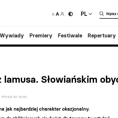
PL
/Wywiady
Premiery
Festiwale
Repertuary
 z lamusa. Słowiańskim ob
Wersja do druku
ma jak najbardziej charakter okazjonalny.