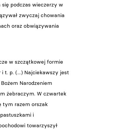
a się podczas wieczerzy w
wiązywał zwyczaj chowania
Wrocław. Oświadczenie
dyrektora naczelnego
omach oraz obwiązywania
Wrocławskiego Teatru Lalek
Janusza Jasińskiego
06.08.2026 08:37
Wrocław. Scena letnia Teatru
cze w szczątkowej formie
PO KOLEI
05.08.2026 19:32
t. p. (...) Najciekawszy jest
ed Bożem Narodzeniem
Kraków. Kolejny konkurs na
kijem żebraczym. W czwartek
dyrektora Muzeum MOCAK
05.08.2026 18:39
ę tym razem orszak
pastuszkami i
pochodowi towarzyszył