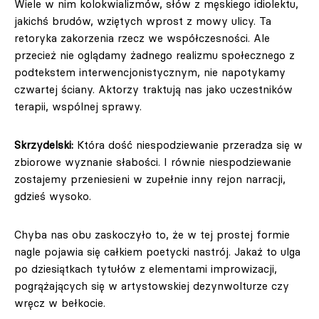
Wiele w nim kolokwializmów, słów z męskiego idiolektu,
jakichś brudów, wziętych wprost z mowy ulicy. Ta
retoryka zakorzenia rzecz we współczesności. Ale
przecież nie oglądamy żadnego realizmu społecznego z
podtekstem interwencjonistycznym, nie napotykamy
czwartej ściany. Aktorzy traktują nas jako uczestników
terapii, wspólnej sprawy.
Skrzydelski:
Która dość niespodziewanie przeradza się w
zbiorowe wyznanie słabości. I równie niespodziewanie
zostajemy przeniesieni w zupełnie inny rejon narracji,
gdzieś wysoko.
Chyba nas obu zaskoczyło to, że w tej prostej formie
nagle pojawia się całkiem poetycki nastrój. Jakaż to ulga
po dziesiątkach tytułów z elementami improwizacji,
pogrążających się w artystowskiej dezynwolturze czy
wręcz w bełkocie.