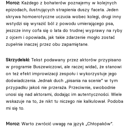
Moroz:
Każdego z bohaterów poznajemy w kolejnych
epizodach, ilustrujących strapienia duszy faceta. Jeden
skrywa homoerotyczne uczucia wobec kolegi, drugi inny
wstydzi się wyrazić ból z powodu umierającego psa,
jeszcze inny cofa się o lata do trudnej wyprawy na ryby
z ojcem i opowiada, jak takie zdarzenie mogło zostać
zupełnie inaczej przez obu zapamiętane.
Skrzydelski:
Tekst podawany przez aktorów przypisano
w programie Buszewiczowi, ale raczej widać, że stanowi
on też efekt improwizacji zespołu i wykorzystuje jego
doświadczenia. Jednak duch „pisania na scenie” w tym
przypadku jakoś nie przeraża. Przeciwnie, swobodnie
unosi się nad aktorami, dodając im autentyczności. Wiele
wskazuje na to, że nikt tu niczego nie kalkulował. Podoba
mi się to.
Moroz:
Warto zwrócić uwagę na język „Chłopaków”.