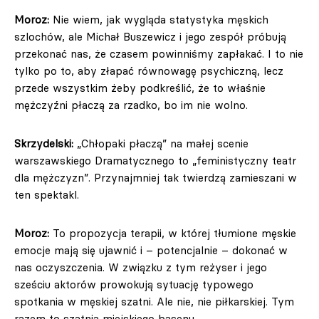
Moroz:
Nie wiem, jak wygląda statystyka męskich
szlochów, ale Michał Buszewicz i jego zespół próbują
przekonać nas, że czasem powinniśmy zapłakać. I to nie
tylko po to, aby złapać równowagę psychiczną, lecz
przede wszystkim żeby podkreślić, że to właśnie
mężczyźni płaczą za rzadko, bo im nie wolno.
Skrzydelski:
„Chłopaki płaczą” na małej scenie
warszawskiego Dramatycznego to „feministyczny teatr
dla mężczyzn”. Przynajmniej tak twierdzą zamieszani w
ten spektakl.
Moroz:
To propozycja terapii, w której tłumione męskie
emocje mają się ujawnić i – potencjalnie – dokonać w
nas oczyszczenia. W związku z tym reżyser i jego
sześciu aktorów prowokują sytuację typowego
spotkania w męskiej szatni. Ale nie, nie piłkarskiej. Tym
razem to szatnia miejskiego basenu.