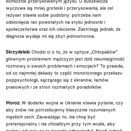
komicznie przerysowanym języku. U Buszewicza
wyczuwa się mniej groteski i przerysowania, ale cel
reżyser stawia sobie podobny: potrzeba nam
odsłonięcia ran powstałych na styku jednostki i
społeczeństwa oraz ich uleczenie. Zastrzegę jednak, że
diagnoza wydaje mi się zbyt jednostronna.
Skrzydelski:
Chodzi ci o to, że w optyce „Chłopaków”
głównym problemem mężczyzn jest dziś nieumiejętność
rozmowy o swoich problemach i emocjach? To prawda,
od co najmniej dekady to część monotonnego przekazu
poppsychologii, sączącego się z ekranów, łamów
prasowych i ze stron rozmaitych poradników.
Moroz:
W dodatku wojna w Ukrainie stawia pytanie, czy
aby znów nie potrzebujemy klasycznie rozumianych
męskich cech. Zauważając to, nie chcę być
pretensjonalny i nie chciałbym przy tym wcale, aby
twórcy od razu na tę kwestię odpowiadali. Niech jednak