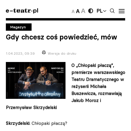
PL
Magazyn
Gdy chcesz coś powiedzieć, mów
1.04.2023, 09:39
Wersja do druku
O „Chłopaki płaczą”,
premierze warszawskiego
Teatru Dramatycznego w
reżyserii Michała
Buszewicza, rozmawiają
Jakub Moroz i
Przemysław Skrzydelski
Skrzydelski:
Chłopaki płaczą?