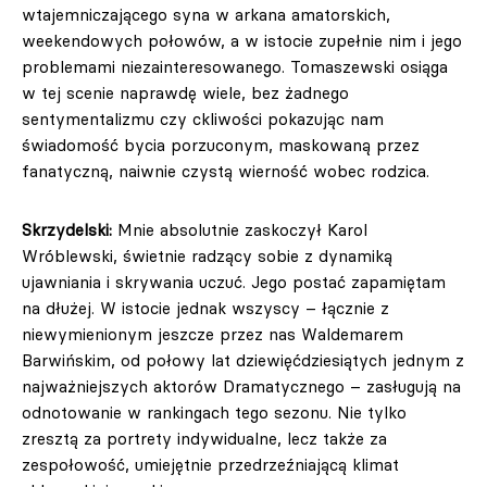
wtajemniczającego syna w arkana amatorskich,
weekendowych połowów, a w istocie zupełnie nim i jego
problemami niezainteresowanego. Tomaszewski osiąga
w tej scenie naprawdę wiele, bez żadnego
sentymentalizmu czy ckliwości pokazując nam
świadomość bycia porzuconym, maskowaną przez
fanatyczną, naiwnie czystą wierność wobec rodzica.
Skrzydelski:
Mnie absolutnie zaskoczył Karol
Wróblewski, świetnie radzący sobie z dynamiką
ujawniania i skrywania uczuć. Jego postać zapamiętam
na dłużej. W istocie jednak wszyscy – łącznie z
niewymienionym jeszcze przez nas Waldemarem
Barwińskim, od połowy lat dziewięćdziesiątych jednym z
najważniejszych aktorów Dramatycznego – zasługują na
odnotowanie w rankingach tego sezonu. Nie tylko
zresztą za portrety indywidualne, lecz także za
zespołowość, umiejętnie przedrzeźniającą klimat