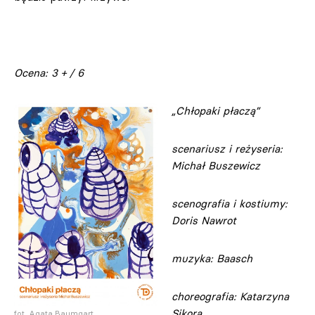
Ocena:
3 + / 6
„Chłopaki płaczą”
scenariusz i reżyseria:
Michał Buszewicz
scenografia i kostiumy:
Doris Nawrot
muzyka: Baasch
choreografia: Katarzyna
Sikora
fot. Agata Baumgart