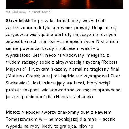
fot. Sisi Cecylia / mat. teatru
Skrzydelski:
To prawda. Jednak przy wszystkich
zastrzeżeniach dotykają również prawdy. Udaje im się
zarysować wiarygodne portrety mężczyzn o różnych
usposobieniach i na różnych etapach życia. Nikt z nich
się nie powtarza, każdy z sukcesem walczy o
wyrazistość. Jest i nieco fajtłapowaty inteligent, z
trudem radzący sobie z aktywnością fizyczną (Robert
Majewski), i ryzykant skazany niemal na tragiczny finał
(Mateusz Górski; w tej roli będzie też występował Piotr
Siwkiewicz). Jest i starzejący się facet, który wciąż
próbuje rozpaczliwie udowodniać, że męska sprawność
jeszcze go nie opuściła (Henryk Niebudek).
Moroz:
Niebudek tworzy znakomity duet z Pawłem
Tomaszewskim w – najmocniejszej dla mnie – scenie
wypadu na ryby, kiedy to gra ojca, niby to