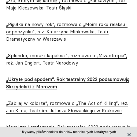
„Zło, którym się karmię”, rozmowa o „Łaskawych”, reż.
Maja Kleczewska, Teatr Śląski
„Pigułka na nowy rok”, rozmowa o „Moim roku relaksu i
odpoczynku”, reż. Katarzyna Minkowska, Teatr
Dramatyczny w Warszawie
„Splendor, morał i kapelusz”, rozmowa o „Mizantropie”,
reż. Jan Englert, Teatr Narodowy
„Ukryte pod spodem”. Rok teatralny 2022 podsumowują
Skrzydelski z Morozem
„Zabijaj w kolorze”, rozmowa o „The Act of Killing”, reż.
Jan Klata, Teatr im. Juliusza Słowackiego w Krakowie
Moralizm i grafomania. Rok teatralny 2022 podsumowują
Używamy plików cookies do celów technicznych i analitycznych.
Skrzydelski z Morozem – suplement