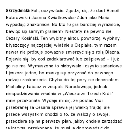
Skrzydelski:
Ech, oczywiście. Zgodzę się, że duet Benoit-
Bobrowski i Joanna Kwiatkowska-Zduń jako Maria
wypadają znakomicie. Bo kto tu gra bardziej wyraziście,
bawiąc się samym graniem? Niestety na pewno nie
Cezary Kosiński. Ten wybitny aktor, powtórzę: wybitny,
błyszczący najczęściej właśnie u Cieplaka, tym razem
nawet nie próbuje poważnie zmierzyć się z rolą Błazna.
Pojawia się, by coś zadeklarować lub zaśpiewać – i już
go nie ma. Wymuszone to niebywale i czysto zadaniowe.
I jeszcze jedno, bo muszę się przyznać do pewnego
rodzaju zaskoczenia. Chyba do tej pory nie doceniałem
Michaliny Łabacz w zespole Narodowego, jednak
niespodziewanie właśnie w „Wieczorze Trzech Króli”
mnie przekonała. Wydaje mi się, że postać Violi
przebranej za Cesaria sprawia jej wielką frajdę, ale
przede wszystkim chodzi o to, że walczy o swoje,
przedziera się na pierwszy plan, jakby chciała zarządzać
tą intrygą, przekonana, że musi ją doprowadzić do