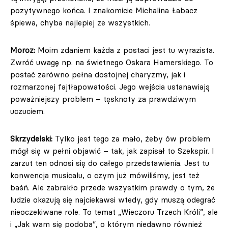
pozytywnego końca. I znakomicie Michalina Łabacz
śpiewa, chyba najlepiej ze wszystkich.
Moroz:
Moim zdaniem każda z postaci jest tu wyrazista.
Zwróć uwagę np. na świetnego Oskara Hamerskiego. To
postać zarówno pełna dostojnej charyzmy, jak i
rozmarzonej fajtłapowatości. Jego wejścia ustanawiają
poważniejszy problem – tęsknoty za prawdziwym
uczuciem.
Skrzydelski:
Tylko jest tego za mało, żeby ów problem
mógł się w pełni objawić – tak, jak zapisał to Szekspir. I
zarzut ten odnosi się do całego przedstawienia. Jest tu
konwencja musicalu, o czym już mówiliśmy, jest też
baśń. Ale zabrakło przede wszystkim prawdy o tym, że
ludzie okazują się najciekawsi wtedy, gdy muszą odegrać
nieoczekiwane role. To temat „Wieczoru Trzech Króli”, ale
i „Jak wam się podoba”, o którym niedawno również