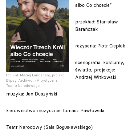
albo Co chcecie”
przekład: Stanisław
Barańczak
reżyseria: Piotr Cieplak
scenografia, kostiumy,
światło, projekcje:
fot. Fot. Maciej Landsberg, projekt:
Andrzej Witkowski
Elipsy; Archiwum Artystyczne
Teatru Narodowego
muzyka: Jan Duszyński
kierownictwo muzyczne: Tomasz Pawłowski
Teatr Narodowy (Sala Bogusławskiego)