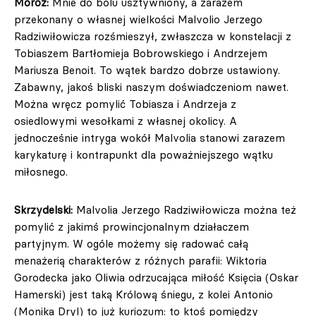
Moroz:
Mnie do bólu usztywniony, a zarazem
przekonany o własnej wielkości Malvolio Jerzego
Radziwiłowicza rozśmieszył, zwłaszcza w konstelacji z
Tobiaszem Bartłomieja Bobrowskiego i Andrzejem
Mariusza Benoit. To wątek bardzo dobrze ustawiony.
Zabawny, jakoś bliski naszym doświadczeniom nawet.
Można wręcz pomylić Tobiasza i Andrzeja z
osiedlowymi wesołkami z własnej okolicy. A
jednocześnie intryga wokół Malvolia stanowi zarazem
karykaturę i kontrapunkt dla poważniejszego wątku
miłosnego.
Skrzydelski:
Malvolia Jerzego Radziwiłowicza można też
pomylić z jakimś prowincjonalnym działaczem
partyjnym. W ogóle możemy się radować całą
menażerią charakterów z różnych parafii: Wiktoria
Gorodecka jako Oliwia odrzucająca miłość Księcia (Oskar
Hamerski) jest taką Królową śniegu, z kolei Antonio
(Monika Dryl) to już kuriozum: to ktoś pomiędzy