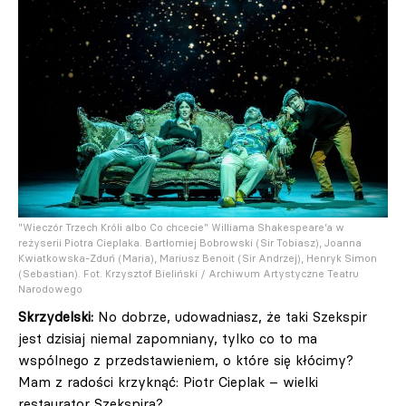
"Wieczór Trzech Króli albo Co chcecie" Williama Shakespeare’a w
reżyserii Piotra Cieplaka. Bartłomiej Bobrowski (Sir Tobiasz), Joanna
Kwiatkowska-Zduń (Maria), Mariusz Benoit (Sir Andrzej), Henryk Simon
(Sebastian). Fot. Krzysztof Bieliński / Archiwum Artystyczne Teatru
Narodowego
Skrzydelski:
No dobrze, udowadniasz, że taki Szekspir
jest dzisiaj niemal zapomniany, tylko co to ma
wspólnego z przedstawieniem, o które się kłócimy?
Mam z radości krzyknąć: Piotr Cieplak – wielki
restaurator Szekspira?