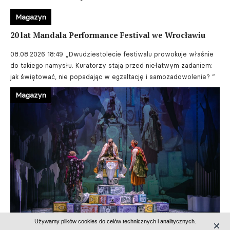
Magazyn
20 lat Mandala Performance Festival we Wrocławiu
08.08.2026 18:49
„Dwudziestolecie festiwalu prowokuje właśnie
do takiego namysłu. Kuratorzy stają przed niełatwym zadaniem:
jak świętować, nie popadając w egzaltację i samozadowolenie? ”
Magazyn
Używamy plików cookies do celów technicznych i analitycznych.