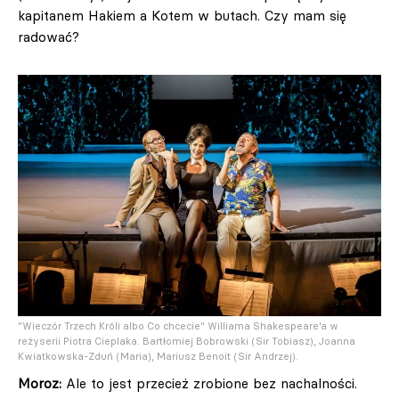
kapitanem Hakiem a Kotem w butach. Czy mam się
radować?
"Wieczór Trzech Króli albo Co chcecie" Williama Shakespeare’a w
reżyserii Piotra Cieplaka. Bartłomiej Bobrowski (Sir Tobiasz), Joanna
Kwiatkowska-Zduń (Maria), Mariusz Benoit (Sir Andrzej).
Moroz:
Ale to jest przecież zrobione bez nachalności.