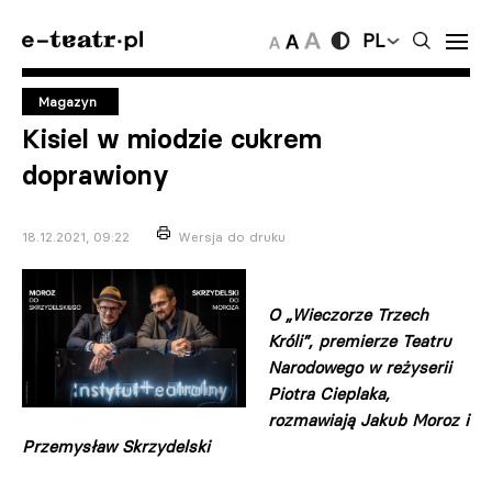
PL
Magazyn
Kisiel w miodzie cukrem
doprawiony
18.12.2021, 09:22
Wersja do druku
O „Wieczorze Trzech
Króli”, premierze Teatru
Narodowego w reżyserii
Piotra Cieplaka,
rozmawiają Jakub Moroz i
Przemysław Skrzydelski