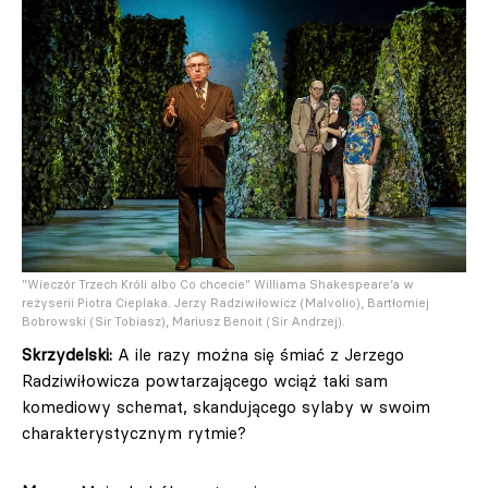
"Wieczór Trzech Króli albo Co chcecie" Williama Shakespeare’a w
reżyserii Piotra Cieplaka. Jerzy Radziwiłowicz (Malvolio), Bartłomiej
Bobrowski (Sir Tobiasz), Mariusz Benoit (Sir Andrzej).
Skrzydelski:
A ile razy można się śmiać z Jerzego
Radziwiłowicza powtarzającego wciąż taki sam
komediowy schemat, skandującego sylaby w swoim
charakterystycznym rytmie?