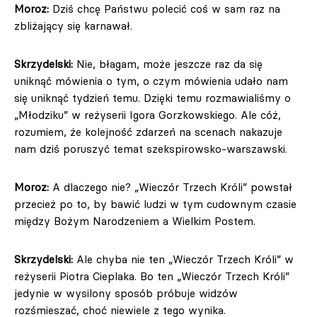
Moroz:
Dziś chcę Państwu polecić coś w sam raz na
zbliżający się karnawał.
Skrzydelski:
Nie, błagam, może jeszcze raz da się
uniknąć mówienia o tym, o czym mówienia udało nam
się uniknąć tydzień temu. Dzięki temu rozmawialiśmy o
„Młodziku” w reżyserii Igora Gorzkowskiego. Ale cóż,
rozumiem, że kolejność zdarzeń na scenach nakazuje
nam dziś poruszyć temat szekspirowsko-warszawski.
Moroz:
A dlaczego nie? „Wieczór Trzech Króli” powstał
przecież po to, by bawić ludzi w tym cudownym czasie
między Bożym Narodzeniem a Wielkim Postem.
Skrzydelski:
Ale chyba nie ten „Wieczór Trzech Króli” w
reżyserii Piotra Cieplaka. Bo ten „Wieczór Trzech Króli”
jedynie w wysilony sposób próbuje widzów
rozśmieszać, choć niewiele z tego wynika.