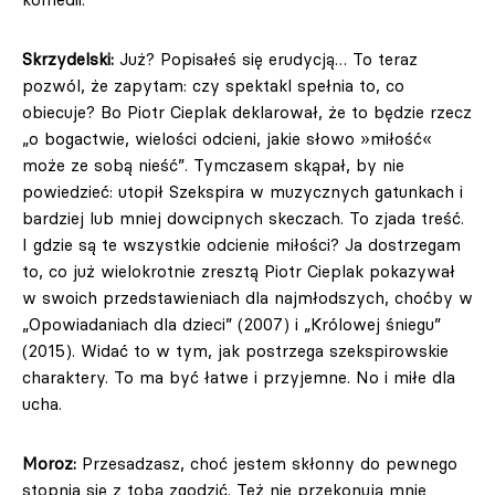
Skrzydelski:
Już? Popisałeś się erudycją… To teraz
pozwól, że zapytam: czy spektakl spełnia to, co
obiecuje? Bo Piotr Cieplak deklarował, że to będzie rzecz
„o bogactwie, wielości odcieni, jakie słowo »miłość«
może ze sobą nieść”. Tymczasem skąpał, by nie
powiedzieć: utopił Szekspira w muzycznych gatunkach i
bardziej lub mniej dowcipnych skeczach. To zjada treść.
I gdzie są te wszystkie odcienie miłości? Ja dostrzegam
to, co już wielokrotnie zresztą Piotr Cieplak pokazywał
w swoich przedstawieniach dla najmłodszych, choćby w
„Opowiadaniach dla dzieci” (2007) i „Królowej śniegu”
(2015). Widać to w tym, jak postrzega szekspirowskie
charaktery. To ma być łatwe i przyjemne. No i miłe dla
ucha.
Moroz:
Przesadzasz, choć jestem skłonny do pewnego
stopnia się z tobą zgodzić. Też nie przekonują mnie