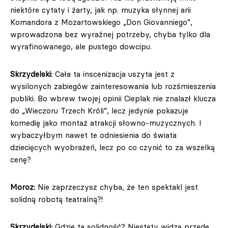
niektóre cytaty i żarty, jak np. muzyka słynnej arii
Komandora z Mozartowskiego „Don Giovanniego”,
wprowadzona bez wyraźnej potrzeby, chyba tylko dla
wyrafinowanego, ale pustego dowcipu.
Skrzydelski:
Cała ta inscenizacja uszyta jest z
wysilonych zabiegów zainteresowania lub rozśmieszenia
publiki. Bo wbrew twojej opinii Cieplak nie znalazł klucza
do „Wieczoru Trzech Króli”, lecz jedynie pokazuje
komedię jako montaż atrakcji słowno-muzycznych. I
wybaczyłbym nawet te odniesienia do świata
dziecięcych wyobrażeń, lecz po co czynić to za wszelką
cenę?
Moroz:
Nie zaprzeczysz chyba, że ten spektakl jest
solidną robotą teatralną?!
Skrzydelski:
Gdzie ta solidność? Niestety widzę przede