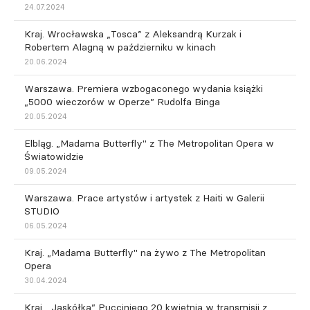
24.07.2024
Kraj. Wrocławska „Tosca” z Aleksandrą Kurzak i
Robertem Alagną w październiku w kinach
20.06.2024
Warszawa. Premiera wzbogaconego wydania książki
„5000 wieczorów w Operze” Rudolfa Binga
20.05.2024
Elbląg. „Madama Butterfly" z The Metropolitan Opera w
Światowidzie
09.05.2024
Warszawa. Prace artystów i artystek z Haiti w Galerii
STUDIO
06.05.2024
Kraj. „Madama Butterfly" na żywo z The Metropolitan
Opera
30.04.2024
Kraj. „Jaskółka” Pucciniego 20 kwietnia w transmisji z