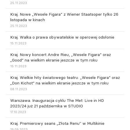
25.11.2023
Kraj. Nowe „Wesele Figara” z Wiener Staatsoper tylko 26
listopada w kinach
25.11.2023
Kraj. Walka o prawa obywatelskie w operowej odsłonie
15.11.2023
Kraj. Nowy koncert Andre Rieu, „Wesele Figara” oraz
„Good” na wielkim ekranie jeszcze w tym roku
15.11.2023
Kraj. Wielkie hity światowego teatru. „Wesele Figara” oraz
„Don Kichot” na wielkim ekranie jeszcze w tym roku
08.11.2023
Warszawa. Inauguracja cyklu The Met: Live in HD
2023/24 już 21 października w STUDIO
17.10.2023
Kraj. Premierowy seans „Złota Renu" w Multikinie
19.09.2023