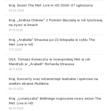
Kraj. Sezon The Met: Live in HD 2026–27 ogłoszony
23.02.2026
Kraj. „Andrea Chénier” z Piotrem Beczałą w roli tytułowej
na żywo w kinach
10.12.2025
Kraj. „Arabella” Straussa już 22 listopada w cyklu The
Met: Live in HD
17.11.2025
USA. Tomasz Konieczny w nowojorskiej Met w roli
Mandryki w „Arabelli” Richarda Straussa
10.11.2025
Kraj. Koncerty oraz retransmisje teatralne i operowe na
wielkim ekranie Multikina
09.10.2025
Kraj. „Lunatyczka” Belliniego rozpocznie nowy sezon The
Met: Live in HD
08.10.2025