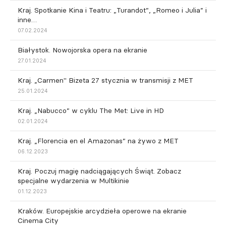
Kraj. Spotkanie Kina i Teatru: „Turandot”, „Romeo i Julia” i
inne…
07.02.2024
Białystok. Nowojorska opera na ekranie
27.01.2024
Kraj. „Carmen" Bizeta 27 stycznia w transmisji z MET
25.01.2024
Kraj. „Nabucco” w cyklu The Met: Live in HD
02.01.2024
Kraj. „Florencia en el Amazonas” na żywo z MET
06.12.2023
Kraj. Poczuj magię nadciągających Świąt. Zobacz
specjalne wydarzenia w Multikinie
01.12.2023
Kraków. Europejskie arcydzieła operowe na ekranie
Cinema City