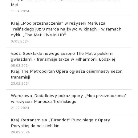
Met
10.04.2024
Kraj. „Moc przeznaczenia" w reżyserii Mariusza
Trelińskiego już 9 marca na żywo w kinach - w ramach
cyklu „The Met: Live in HD"
07.03.2024
Łódź. Spektakle nowego sezonu The Met z polskimi
gwiazdami - transmisje także w Filharmonii Łódzkiej
05.03.2024
Kraj. The Metropolitan Opera ogłasza osiemnasty sezon
transmisji
23.02.2024
Warszawa. Dodatkowy pokaz opery „Moc przeznaczenia”
w reżyserii Mariusza Trelińskiego
21.02.2024
Kraj. Retransmisja „Turandot” Pucciniego z Opery
Paryskiej do polskich kin
20.02.2024