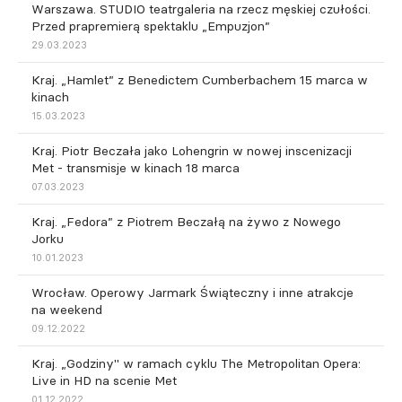
Warszawa. STUDIO teatrgaleria na rzecz męskiej czułości.
Przed prapremierą spektaklu „Empuzjon”
29.03.2023
Kraj. „Hamlet” z Benedictem Cumberbachem 15 marca w
kinach
15.03.2023
Kraj. Piotr Beczała jako Lohengrin w nowej inscenizacji
Met - transmisje w kinach 18 marca
07.03.2023
Kraj. „Fedora” z Piotrem Beczałą na żywo z Nowego
Jorku
10.01.2023
Wrocław. Operowy Jarmark Świąteczny i inne atrakcje
na weekend
09.12.2022
Kraj. „Godziny" w ramach cyklu The Metropolitan Opera:
Live in HD na scenie Met
01.12.2022