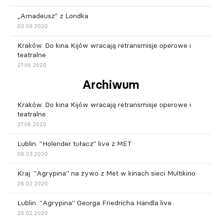
„Amadeusz” z Londka
03.08.2020
Kraków. Do kina Kijów wracają retransmisje operowe i
teatralne
27.06.2020
Archiwum
Kraków. Do kina Kijów wracają retransmisje operowe i
teatralne
27.06.2020
Lublin. "Holender tułacz" live z MET
09.03.2020
Kraj. "Agrypina" na żywo z Met w kinach sieci Multikino
26.02.2020
Lublin. "Agrypina" Georga Friedricha Händla live
25.02.2020