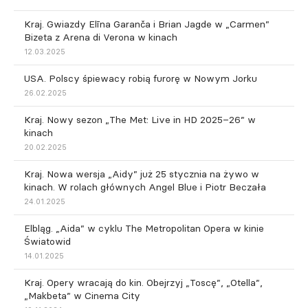
Kraj. Gwiazdy Elīna Garanča i Brian Jagde w „Carmen”
Bizeta z Arena di Verona w kinach
12.03.2025
USA. Polscy śpiewacy robią furorę w Nowym Jorku
26.02.2025
Kraj. Nowy sezon „The Met: Live in HD 2025–26” w
kinach
20.02.2025
Kraj. Nowa wersja „Aidy” już 25 stycznia na żywo w
kinach. W rolach głównych Angel Blue i Piotr Beczała
24.01.2025
Elbląg. „Aida” w cyklu The Metropolitan Opera w kinie
Światowid
14.01.2025
Kraj. Opery wracają do kin. Obejrzyj „Toscę”, „Otella”,
„Makbeta” w Cinema City