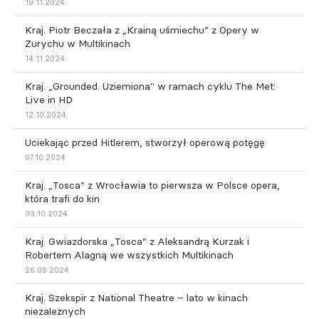
19.11.2024
Kraj. Piotr Beczała z „Krainą uśmiechu” z Opery w
Zurychu w Multikinach
14.11.2024
Kraj. „Grounded. Uziemiona" w ramach cyklu The Met:
Live in HD
12.10.2024
Uciekając przed Hitlerem, stworzył operową potęgę
07.10.2024
Kraj. „Tosca” z Wrocławia to pierwsza w Polsce opera,
która trafi do kin
03.10.2024
Kraj. Gwiazdorska „Tosca” z Aleksandrą Kurzak i
Robertem Alagną we wszystkich Multikinach
26.09.2024
Kraj. Szekspir z National Theatre – lato w kinach
niezależnych