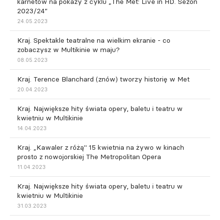
karnetów na pokazy z cyklu „The Met: Live in HD. Sezon
2023/24”
24.05.2023
Kraj. Spektakle teatralne na wielkim ekranie - co
zobaczysz w Multikinie w maju?
08.05.2023
Kraj. Terence Blanchard (znów) tworzy historię w Met
20.04.2023
Kraj. Największe hity świata opery, baletu i teatru w
kwietniu w Multikinie
14.04.2023
Kraj. „Kawaler z różą" 15 kwietnia na żywo w kinach
prosto z nowojorskiej The Metropolitan Opera
11.04.2023
Kraj. Największe hity świata opery, baletu i teatru w
kwietniu w Multikinie
31.03.2023