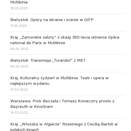
Multikinie
18.05.2022
Białystok. Opery na ekranie i scenie w OiFP
17.05.2022
Kraj. „Zamorskie zaloty” z okazji 350-lecia istnienia Opéra
national de Paris w Multikinie
06.05.2022
Białystok. Transmisja „Turandot” z MET
06.05.2022
Kraj. Kulturalny tydzień w Multikinie. Teatr i opera w
najlepszym wydaniu
31.03.2022
Warszawa. Piotr Beczała i Tomasz Konieczny prosto z
Bayreuth w KinoGram
14.03.2022
Kraj. „Włoszka w Algierze" Rossiniego z Cecilią Bartoli w
polskich kinach