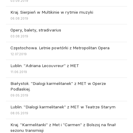
03.09.2019
Kraj. Sierpień w Multikinie w rytmie muzyki
06.08.2019
Opery, balety, stradivarius
03.08.2019
Częstochowa. Letnie powtórki z Metropolitan Opera
12.07.2019
Lublin. "Adriana Lecouvreur" z MET
11.06.2019
Białystok. "Dialogi karmelitanek" z MET w Operze
Podlaskiej.
09.05.2019
Lublin. "Dialogi karmelitanek" z MET w Teatrze Starym
08.05.2019
Kraj. "Karmelitanki" z Met i "Carmen" z Bolszoj na finał
sezonu transmisji