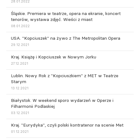
28.01.2022
Śląskie. Premiera w teatrze, opera na ekranie, koncert
tenorów, wystawa zdjęć. Wieści z miast
08.01.2022
USA. "Kopciuszek" na żywo z The Metropolitan Opera
29.12.2021
Kraj. Książę i Kopciuszek w Nowym Jorku
27.12.2021
Lublin. Nowy Rok z "Kopciuszkiem" z MET w Teatrze
Starym
13.12.2021
Białystok. W weekend sporo wydarzeń w Operze i
Filharmonii Podlaskiej
03.12.2021
Kraj. "Eurydyka", czyli polski kontratenor na scenie Met
01.12.2021