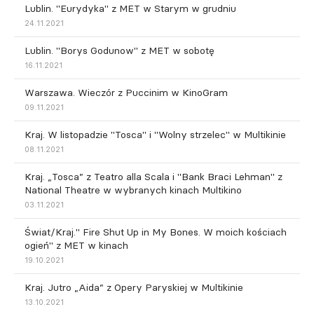
Lublin. "Eurydyka" z MET w Starym w grudniu
24.11.2021
Lublin. "Borys Godunow" z MET w sobotę
16.11.2021
Warszawa. Wieczór z Puccinim w KinoGram
09.11.2021
Kraj. W listopadzie "Tosca" i "Wolny strzelec" w Multikinie
08.11.2021
Kraj. „Tosca” z Teatro alla Scala i "Bank Braci Lehman" z
National Theatre w wybranych kinach Multikino
03.11.2021
Świat/Kraj." Fire Shut Up in My Bones. W moich kościach
ogień" z MET w kinach
19.10.2021
Kraj. Jutro „Aida” z Opery Paryskiej w Multikinie
13.10.2021