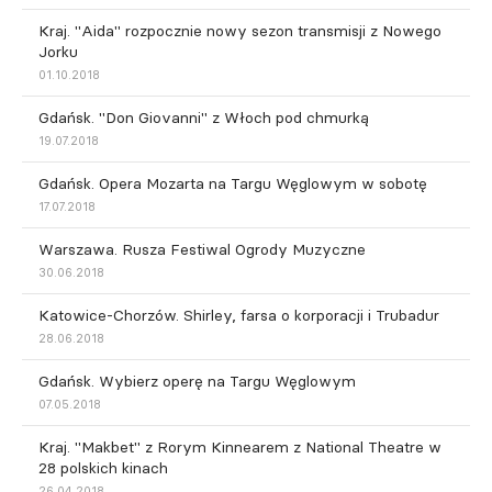
Kraj. "Aida" rozpocznie nowy sezon transmisji z Nowego
Jorku
01.10.2018
Gdańsk. "Don Giovanni" z Włoch pod chmurką
19.07.2018
Gdańsk. Opera Mozarta na Targu Węglowym w sobotę
17.07.2018
Warszawa. Rusza Festiwal Ogrody Muzyczne
30.06.2018
Katowice-Chorzów. Shirley, farsa o korporacji i Trubadur
28.06.2018
Gdańsk. Wybierz operę na Targu Węglowym
07.05.2018
Kraj. "Makbet" z Rorym Kinnearem z National Theatre w
28 polskich kinach
26.04.2018