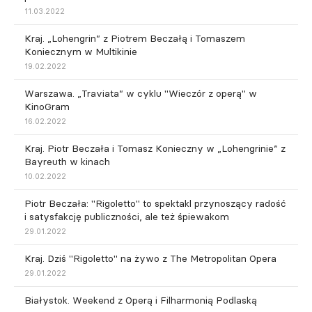
11.03.2022
Kraj. „Lohengrin” z Piotrem Beczałą i Tomaszem
Koniecznym w Multikinie
19.02.2022
Warszawa. „Traviata” w cyklu "Wieczór z operą" w
KinoGram
16.02.2022
Kraj. Piotr Beczała i Tomasz Konieczny w „Lohengrinie” z
Bayreuth w kinach
10.02.2022
Piotr Beczała: "Rigoletto" to spektakl przynoszący radość
i satysfakcję publiczności, ale też śpiewakom
29.01.2022
Kraj. Dziś "Rigoletto" na żywo z The Metropolitan Opera
29.01.2022
Białystok. Weekend z Operą i Filharmonią Podlaską