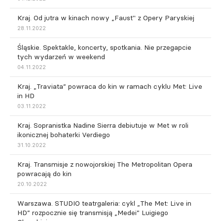
Kraj. Od jutra w kinach nowy „Faust" z Opery Paryskiej
28.11.2022
Śląskie. Spektakle, koncerty, spotkania. Nie przegapcie
tych wydarzeń w weekend
04.11.2022
Kraj. „Traviata” powraca do kin w ramach cyklu Met: Live
in HD
03.11.2022
Kraj. Sopranistka Nadine Sierra debiutuje w Met w roli
ikonicznej bohaterki Verdiego
31.10.2022
Kraj. Transmisje z nowojorskiej The Metropolitan Opera
powracają do kin
20.10.2022
Warszawa. STUDIO teatrgaleria: cykl „The Met: Live in
HD” rozpocznie się transmisją „Medei” Luigiego