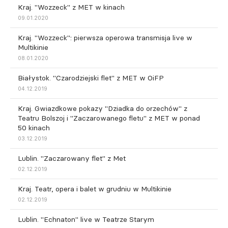
Kraj. "Wozzeck" z MET w kinach
09.01.2020
Kraj. "Wozzeck": pierwsza operowa transmisja live w
Multikinie
08.01.2020
Białystok. "Czarodziejski flet" z MET w OiFP
04.12.2019
Kraj. Gwiazdkowe pokazy "Dziadka do orzechów" z
Teatru Bolszoj i "Zaczarowanego fletu" z MET w ponad
50 kinach
03.12.2019
Lublin. "Zaczarowany flet" z Met
02.12.2019
Kraj. Teatr, opera i balet w grudniu w Multikinie
02.12.2019
Lublin. "Echnaton" live w Teatrze Starym