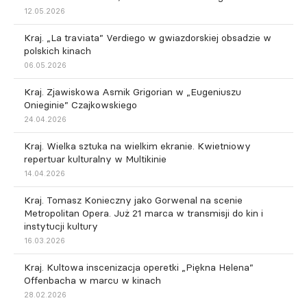
12.05.2026
Kraj. „La traviata” Verdiego w gwiazdorskiej obsadzie w
polskich kinach
06.05.2026
Kraj. Zjawiskowa Asmik Grigorian w „Eugeniuszu
Onieginie” Czajkowskiego
24.04.2026
Kraj. Wielka sztuka na wielkim ekranie. Kwietniowy
repertuar kulturalny w Multikinie
14.04.2026
Kraj. Tomasz Konieczny jako Gorwenal na scenie
Metropolitan Opera. Już 21 marca w transmisji do kin i
instytucji kultury
16.03.2026
Kraj. Kultowa inscenizacja operetki „Piękna Helena”
Offenbacha w marcu w kinach
28.02.2026