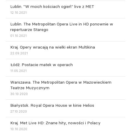
Lublin. "W moich kościach ogień" live z MET
12.10.2021
Lublin. The Metropolitan Opera Live in HD ponownie w
repertuarze Starego
01.10.2021
Kraj. Opery wracają na wielki ekran Multikina
22.09.2021
Łódź. Postacie matek w operach
11.05.2021
Warszawa. The Metropolitan Opera w Mazowieckiem
Teatrze Muzycznym
30.10.2020
Białystok. Royal Opera House w kinie Helios
27.10.2020
Kraj. Met Live HD: Znane hity, nowości i Polacy
10.10.2020