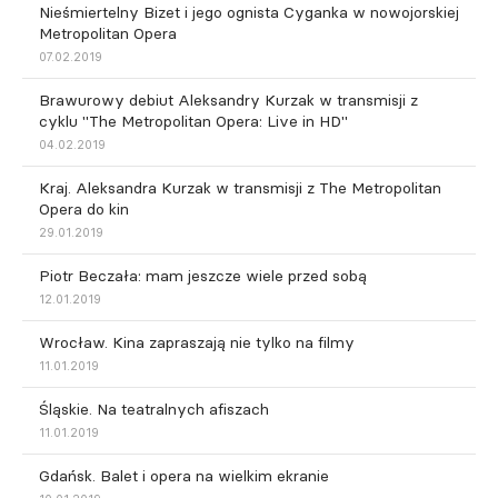
Nieśmiertelny Bizet i jego ognista Cyganka w nowojorskiej
Metropolitan Opera
07.02.2019
Brawurowy debiut Aleksandry Kurzak w transmisji z
cyklu "The Metropolitan Opera: Live in HD"
04.02.2019
Kraj. Aleksandra Kurzak w transmisji z The Metropolitan
Opera do kin
29.01.2019
Piotr Beczała: mam jeszcze wiele przed sobą
12.01.2019
Wrocław. Kina zapraszają nie tylko na filmy
11.01.2019
Śląskie. Na teatralnych afiszach
11.01.2019
Gdańsk. Balet i opera na wielkim ekranie