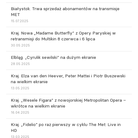
Białystok. Trwa sprzedaż abonamentów na transmisje
MET
15.07.2025
Kraj. Nowa „Madame Butterfly” z Opery Paryskiej w
retransmisji do Multikin 8 czerwca i 6 lipca
30.05.2025
Elbląg. „Cyrulik sewilski” na dużym ekranie
28.05.2025
Kraj. Elza van den Heever, Peter Mattei i Piotr Buszewski
na wielkim ekranie
13.05.2025
Kraj. „Wesele Figara” z nowojorskiej Metropolitan Opera –
wkrótce na wielkim ekranie
16.04.2025
Kraj. „Fidelio” po raz pierwszy w cyklu The Met: Live in
HD
13.03.2025