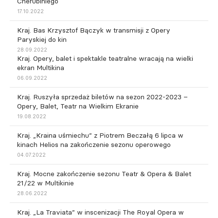
Cherubiniego
17.10.2022
Kraj. Bas Krzysztof Bączyk w transmisji z Opery
Paryskiej do kin
28.09.2022
Kraj. Opery, balet i spektakle teatralne wracają na wielki
ekran Multikina
06.09.2022
Kraj. Ruszyła sprzedaż biletów na sezon 2022-2023 –
Opery, Balet, Teatr na Wielkim Ekranie
19.08.2022
Kraj. „Kraina uśmiechu” z Piotrem Beczałą 6 lipca w
kinach Helios na zakończenie sezonu operowego
04.07.2022
Kraj. Mocne zakończenie sezonu Teatr & Opera & Balet
21/22 w Multikinie
28.06.2022
Kraj. „La Traviata” w inscenizacji The Royal Opera w