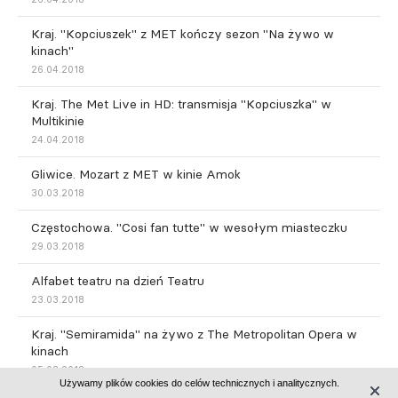
Kraj. "Kopciuszek" z MET kończy sezon "Na żywo w
kinach"
26.04.2018
Kraj. The Met Live in HD: transmisja "Kopciuszka" w
Multikinie
24.04.2018
Gliwice. Mozart z MET w kinie Amok
30.03.2018
Częstochowa. "Cosi fan tutte" w wesołym miasteczku
29.03.2018
Alfabet teatru na dzień Teatru
23.03.2018
Kraj. "Semiramida" na żywo z The Metropolitan Opera w
kinach
05.03.2018
Używamy plików cookies do celów technicznych i analitycznych.