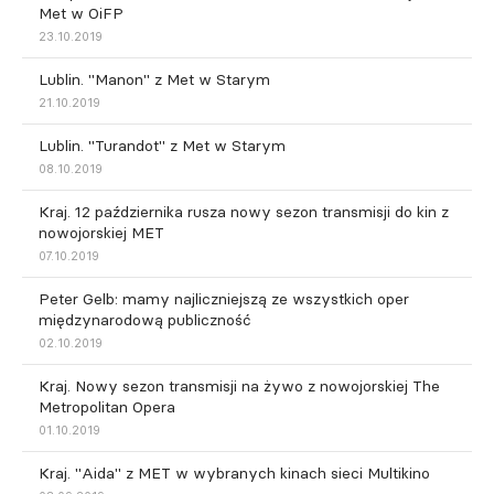
Met w OiFP
23.10.2019
Lublin. "Manon" z Met w Starym
21.10.2019
Lublin. "Turandot" z Met w Starym
08.10.2019
Kraj. 12 października rusza nowy sezon transmisji do kin z
nowojorskiej MET
07.10.2019
Peter Gelb: mamy najliczniejszą ze wszystkich oper
międzynarodową publiczność
02.10.2019
Kraj. Nowy sezon transmisji na żywo z nowojorskiej The
Metropolitan Opera
01.10.2019
Kraj. "Aida" z MET w wybranych kinach sieci Multikino