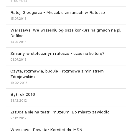
11.09.2013
Ratuj, Grzegorzu - Mrozek o zmianach w Ratuszu
15.07.2013
Warszawa. We wrześniu ogłoszą konkurs na gmach na pl.
Defilad
13.07.2013
Zmiany w stołecznym ratuszu - czas na kulturę?
01.07.2013
Czyta, rozmawia, buduje - rozmowa z ministrem
Zdrojewskim
19.02.2013
Był rok 2016
31.12.2012
Zrzucają się na teatr i muzeum. Bo miasto zawiodło
27.12.2012
Warszawa. Powstał Komitet ds. MSN