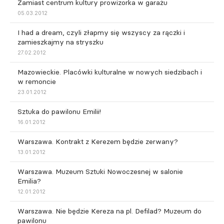
Zamiast centrum kultury prowizorka w garażu
05.03.2012
I had a dream, czyli złapmy się wszyscy za rączki i
zamieszkajmy na stryszku
27.02.2012
Mazowieckie. Placówki kulturalne w nowych siedzibach i
w remoncie
23.01.2012
Sztuka do pawilonu Emilii!
16.01.2012
Warszawa. Kontrakt z Kerezem będzie zerwany?
13.01.2012
Warszawa. Muzeum Sztuki Nowoczesnej w salonie
Emilia?
12.01.2012
Warszawa. Nie będzie Kereza na pl. Defilad? Muzeum do
pawilonu