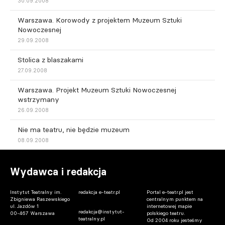
30.09.2008
Warszawa. Korowody z projektem Muzeum Sztuki
Nowoczesnej
29.09.2008
Stolica z blaszakami
27.09.2008
Warszawa. Projekt Muzeum Sztuki Nowoczesnej
wstrzymany
26.09.2008
Nie ma teatru, nie będzie muzeum
08.09.2008
Wydawca i redakcja
Instytut Teatralny im.
redakcja e-teatr.pl
Portal e-teatr.pl jest
Zbigniewa Raszewskiego
centralnym punktem na
ul. Jazdów 1
internetowej mapie
redakcja@instytut-
00-467 Warszawa
polskiego teatru.
teatralny.pl
Od 2004 roku jesteśmy