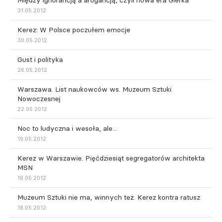
Między ignorancją a arogancją, czyli nowa era Gierka
31.05.2012
Kerez: W Polsce poczułem emocje
30.05.2012
Gust i polityka
26.05.2012
Warszawa. List naukowców ws. Muzeum Sztuki
Nowoczesnej
22.05.2012
Noc to ludyczna i wesoła, ale...
19.05.2012
Kerez w Warszawie. Pięćdziesiąt segregatorów architekta
MSN
18.05.2012
Muzeum Sztuki nie ma, winnych też. Kerez kontra ratusz
18.05.2012