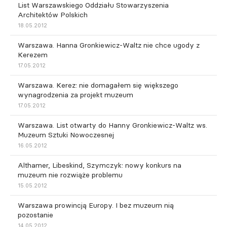
List Warszawskiego Oddziału Stowarzyszenia
Architektów Polskich
18.05.2012
Warszawa. Hanna Gronkiewicz-Waltz nie chce ugody z
Kerezem
17.05.2012
Warszawa. Kerez: nie domagałem się większego
wynagrodzenia za projekt muzeum
17.05.2012
Warszawa. List otwarty do Hanny Gronkiewicz-Waltz ws.
Muzeum Sztuki Nowoczesnej
16.05.2012
Althamer, Libeskind, Szymczyk: nowy konkurs na
muzeum nie rozwiąże problemu
15.05.2012
Warszawa prowincją Europy. I bez muzeum nią
pozostanie
14.05.2012