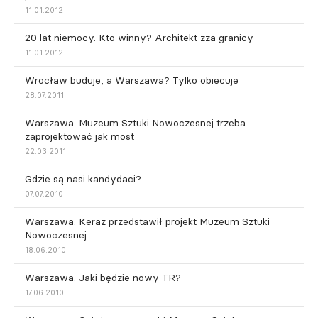
11.01.2012
20 lat niemocy. Kto winny? Architekt zza granicy
11.01.2012
Wrocław buduje, a Warszawa? Tylko obiecuje
28.07.2011
Warszawa. Muzeum Sztuki Nowoczesnej trzeba
zaprojektować jak most
22.03.2011
Gdzie są nasi kandydaci?
07.07.2010
Warszawa. Keraz przedstawił projekt Muzeum Sztuki
Nowoczesnej
18.06.2010
Warszawa. Jaki będzie nowy TR?
17.06.2010