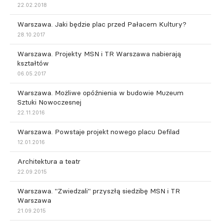
22.02.2018
Warszawa. Jaki będzie plac przed Pałacem Kultury?
28.10.2017
Warszawa. Projekty MSN i TR Warszawa nabierają
kształtów
06.05.2017
Warszawa. Możliwe opóźnienia w budowie Muzeum
Sztuki Nowoczesnej
22.11.2016
Warszawa. Powstaje projekt nowego placu Defilad
12.01.2016
Architektura a teatr
22.09.2015
Warszawa. "Zwiedzali" przyszłą siedzibę MSN i TR
Warszawa
21.09.2015