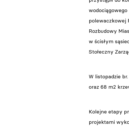
wodociągowego or
polewaczkowej Pa
Rozbudowy Miast
w ścisłym sąsied
Stołeczny Zarząd
W listopadzie b
oraz 68 m2 krz
Kolejne etapy p
projektami wyko