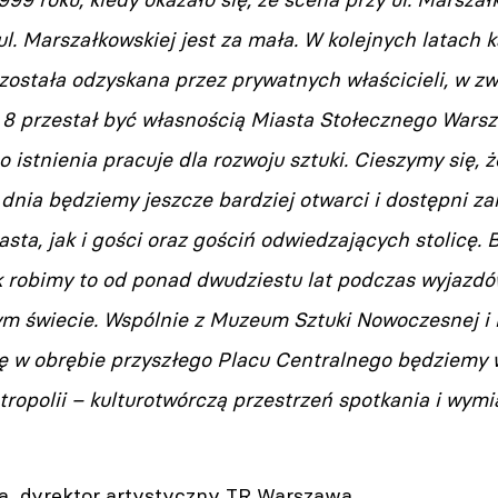
ul. Marszałkowskiej jest za mała. W kolejnych latach 
, została odzyskana przez prywatnych właścicieli, w zw
 8 przestał być własnością Miasta Stołecznego Wars
 istnienia pracuje dla rozwoju sztuki. Cieszymy się, ż
dnia będziemy jeszcze bardziej otwarci i dostępni z
sta, jak i gości oraz gościń odwiedzających stolicę
k robimy to od ponad dwudziestu lat podczas wyjazd
ym świecie. Wspólnie z Muzeum Sztuki Nowoczesnej i 
ę w obrębie przyszłego Placu Centralnego będziemy 
opolii – kulturotwórczą przestrzeń spotkania i wymi
a, dyrektor artystyczny TR Warszawa