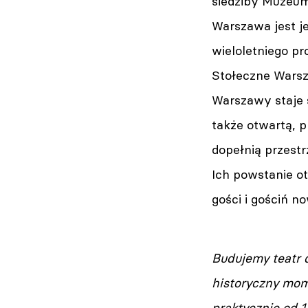
siedziby Muzeum
Warszawa jest 
wieloletniego p
Stołeczne Warsz
Warszawy staje s
także otwartą, p
dopełnią przest
Ich powstanie o
gości i gościń n
Budujemy teatr d
historyczny mom
praktycznie od 1