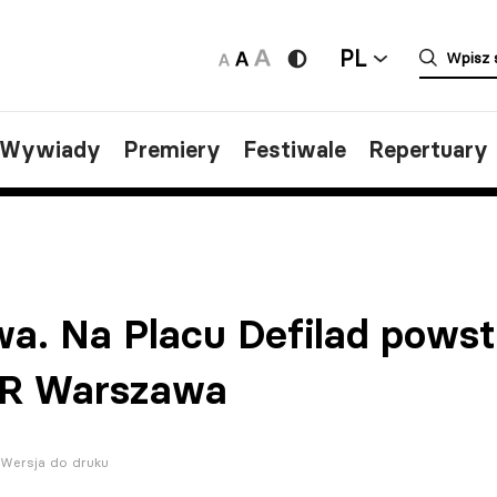
PL
/Wywiady
Premiery
Festiwale
Repertuary
a. Na Placu Defilad powst
TR Warszawa
Wersja do druku