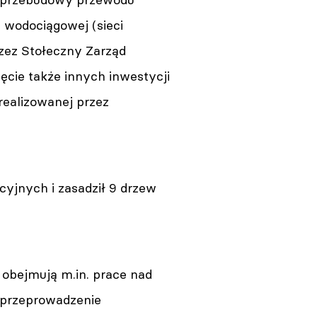
j wodociągowej (sieci
rzez Stołeczny Zarząd
cie także innych inwestycji
 realizowanej przez
yjnych i zasadził 9 drzew
 obejmują m.in. prace nad
 przeprowadzenie