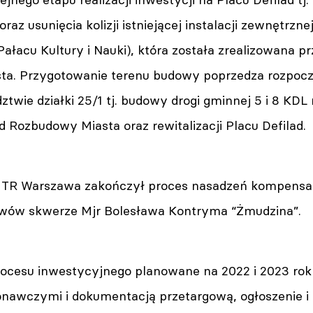
az usunięcia kolizji istniejącej instalacji zewnętrzne
łacu Kultury i Nauki), która została zrealizowana p
a. Przygotowanie terenu budowy poprzedza rozpoczę
ztwie działki 25/1 tj. budowy drogi gminnej 5 i 8 KDL
 Rozbudowy Miasta oraz rewitalizacji Placu Defilad.
r. TR Warszawa zakończył proces nasadzeń kompensac
ewów skwerze Mjr Bolesława Kontryma “Żmudzina”.
rocesu inwestycyjnego planowane na 2022 i 2023 rok
nawczymi i dokumentacją przetargową, ogłoszenie i