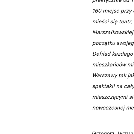
160 miejsc przy 
mieści się teatr
Marszałkowskiej
początku swojego
Defilad każdego 
mieszkańców mia
Warszawy tak ja
spektakli na cał
mieszczącymi si
nowoczesnej metr
Grzegorz Jarzyn