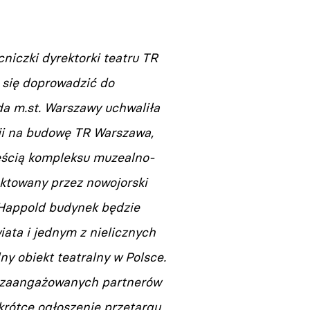
iczki dyrektorki teatru TR
o się doprowadzić do
da m.st. Warszawy uchwaliła
cji na budowę TR Warszawa,
ęścią kompleksu muzealno-
towany przez nowojorski
 Happold budynek będzie
ata i jednym z nielicznych
y obiekt teatralny w Polsce.
ą zaangażowanych partnerów
rótce ogłoszenie przetargu