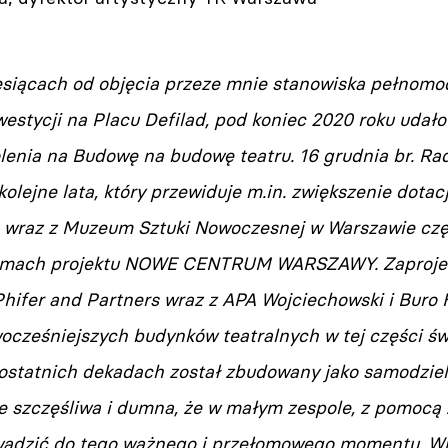
esiącach od objęcia przeze mnie stanowiska pełnomocn
estycji na Placu Defilad, pod koniec 2020 roku udał
lenia na Budowę na budowę teatru. 16 grudnia br. Ra
olejne lata, który przewiduje m.in. zwiększenie dota
 wraz z Muzeum Sztuki Nowoczesnej w Warszawie cz
ramach projektu NOWE CENTRUM WARSZAWY. Zaprojek
hifer and Partners wraz z APA Wojciechowski i Buro
cześniejszych budynków teatralnych w tej części świ
 ostatnich dekadach został zbudowany jako samodzieln
 szczęśliwa i dumna, że w małym zespole, z pomoc
wadzić do tego ważnego i przełomowego momentu. Wk