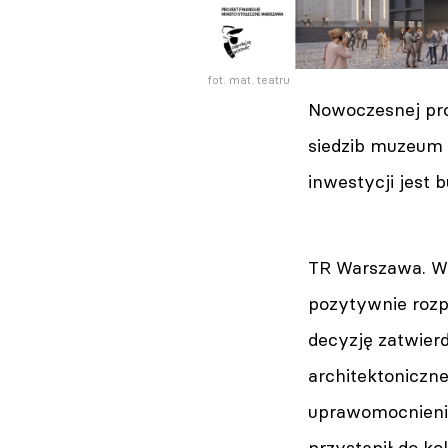
fot. mat. teatru
Nowoczesnej pro
siedzib muzeum 
inwestycji jest
TR Warszawa. W 
pozytywnie rozp
decyzję zatwier
architektoniczn
uprawomocnieniu
przystąpił do ko