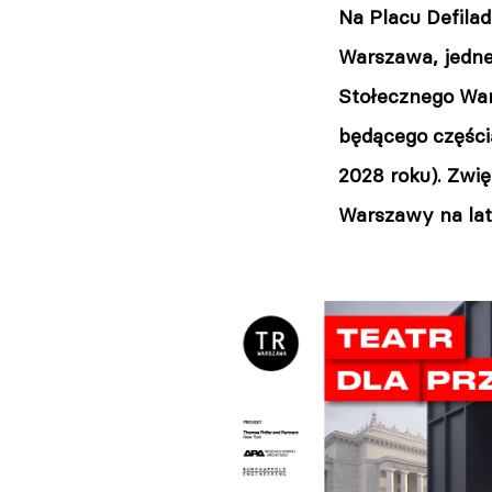
Na Placu Defila
Warszawa, jedneg
Stołecznego War
będącego części
2028 roku). Zwię
Warszawy na la