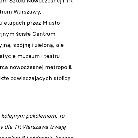
um Sztuki Nowoczesnej i TR
ntrum Warszawy,
ku etapach przez Miasto
yjnym ścisłe Centrum
ną, spójną i zieloną, ale
estycje muzeum i teatru
rca nowoczesnej metropolii.
kże odwiedzających stolicę
 i kolejnym pokoleniom. To
y dla TR Warszawa trwają
kowskiej 8 i widownia licząca