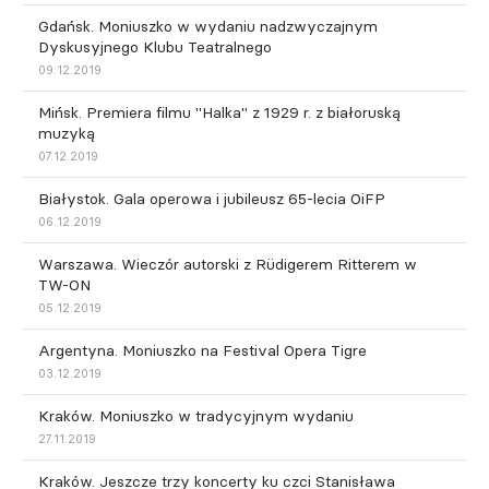
Gdańsk. Moniuszko w wydaniu nadzwyczajnym
Dyskusyjnego Klubu Teatralnego
09.12.2019
Mińsk. Premiera filmu "Halka" z 1929 r. z białoruską
muzyką
07.12.2019
Białystok. Gala operowa i jubileusz 65-lecia OiFP
06.12.2019
Warszawa. Wieczór autorski z Rüdigerem Ritterem w
TW-ON
05.12.2019
Argentyna. Moniuszko na Festival Opera Tigre
03.12.2019
Kraków. Moniuszko w tradycyjnym wydaniu
27.11.2019
Kraków. Jeszcze trzy koncerty ku czci Stanisława