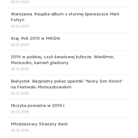
03.01.2020
Warszawa. Książka-album o słynnej śpiewaczce Marii
Fołtyn
02.01.2020
Kraj. Rok 2019 w MKiDN
02.01.2020
2019 w polskiej, czyli światowej kulturze. Wiedźmin,
Moniuszko, kamień gładzony
30.12.2019
Białystok. Bezpłatny pokaz operetki "Nowy Don Kiszot"
na Festiwalu Moniuszkowskim
20.12.2019
Muzyka poważna w 2019 r.
20.12.2019
Młodzieżowy Straszny dwór
20.12.2019