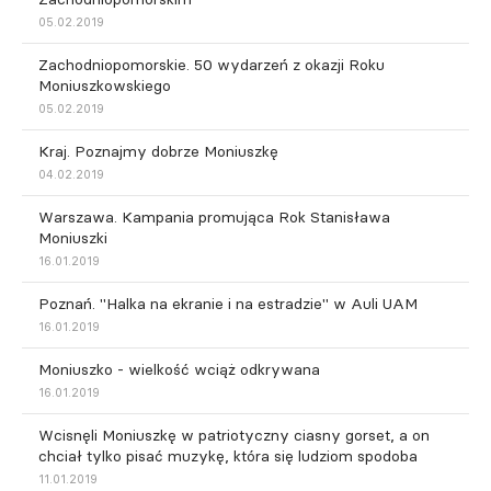
05.02.2019
Zachodniopomorskie. 50 wydarzeń z okazji Roku
Moniuszkowskiego
05.02.2019
Kraj. Poznajmy dobrze Moniuszkę
04.02.2019
Warszawa. Kampania promująca Rok Stanisława
Moniuszki
16.01.2019
Poznań. "Halka na ekranie i na estradzie" w Auli UAM
16.01.2019
Moniuszko - wielkość wciąż odkrywana
16.01.2019
Wcisnęli Moniuszkę w patriotyczny ciasny gorset, a on
chciał tylko pisać muzykę, która się ludziom spodoba
11.01.2019