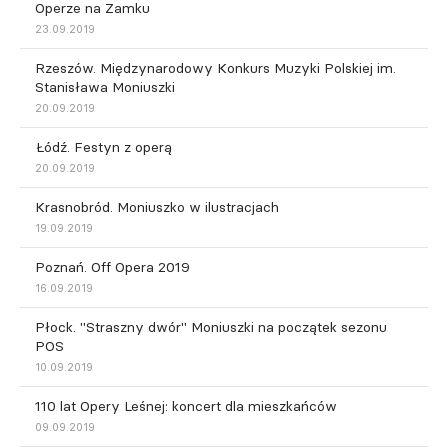
Operze na Zamku
23.09.2019
Rzeszów. Międzynarodowy Konkurs Muzyki Polskiej im.
Stanisława Moniuszki
20.09.2019
Łódź. Festyn z operą
20.09.2019
Krasnobród. Moniuszko w ilustracjach
19.09.2019
Poznań. Off Opera 2019
16.09.2019
Płock. "Straszny dwór" Moniuszki na początek sezonu
POS
10.09.2019
110 lat Opery Leśnej: koncert dla mieszkańców
09.09.2019