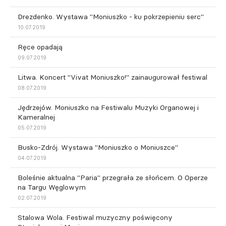
Drezdenko. Wystawa "Moniuszko - ku pokrzepieniu serc"
10.07.2019
Ręce opadają
09.07.2019
Litwa. Koncert "Vivat Moniuszko!" zainaugurował festiwal
08.07.2019
Jędrzejów. Moniuszko na Festiwalu Muzyki Organowej i
Kameralnej
05.07.2019
Busko-Zdrój. Wystawa "Moniuszko o Moniuszce"
04.07.2019
Boleśnie aktualna "Paria" przegrała ze słońcem. O Operze
na Targu Węglowym
02.07.2019
Stalowa Wola. Festiwal muzyczny poświęcony