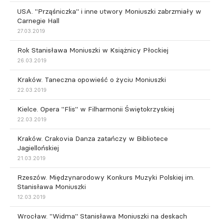
USA. "Prząśniczka" i inne utwory Moniuszki zabrzmiały w
Carnegie Hall
27.03.2019
Rok Stanisława Moniuszki w Książnicy Płockiej
26.03.2019
Kraków. Taneczna opowieść o życiu Moniuszki
22.03.2019
Kielce. Opera "Flis" w Filharmonii Świętokrzyskiej
22.03.2019
Kraków. Crakovia Danza zatańczy w Bibliotece
Jagiellońskiej
21.03.2019
Rzeszów. Międzynarodowy Konkurs Muzyki Polskiej im.
Stanisława Moniuszki
12.03.2019
Wrocław. "Widma" Stanisława Moniuszki na deskach