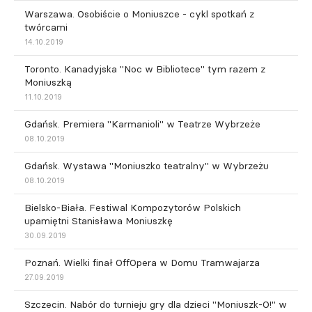
Warszawa. Osobiście o Moniuszce - cykl spotkań z
twórcami
14.10.2019
Toronto. Kanadyjska "Noc w Bibliotece" tym razem z
Moniuszką
11.10.2019
Gdańsk. Premiera "Karmanioli" w Teatrze Wybrzeże
08.10.2019
Gdańsk. Wystawa "Moniuszko teatralny" w Wybrzeżu
08.10.2019
Bielsko-Biała. Festiwal Kompozytorów Polskich
upamiętni Stanisława Moniuszkę
30.09.2019
Poznań. Wielki finał OffOpera w Domu Tramwajarza
27.09.2019
Szczecin. Nabór do turnieju gry dla dzieci "Moniuszk-O!" w