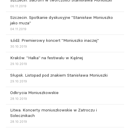
Szczecin. Sacrum w twórczości Stanisława Moniuszki
06.11.2019
Szczecin. Spotkanie dyskusyjne "Stanisław Moniuszko
jako muza"
04.11.2019
Łódź. Premierowy koncert "Moniuszko inaczej"
30.10.2019
Kraków. "Halka" na festiwalu w Kąśnej
29.10.2019
Słupsk. Listopad pod znakiem Stanisława Moniuszki
29.10.2019
Odkrycia Moniuszkowskie
28.10.2019
Litwa. Koncerty moniuszkowskie w Zatroczu i
Solecznikach
28.10.2019