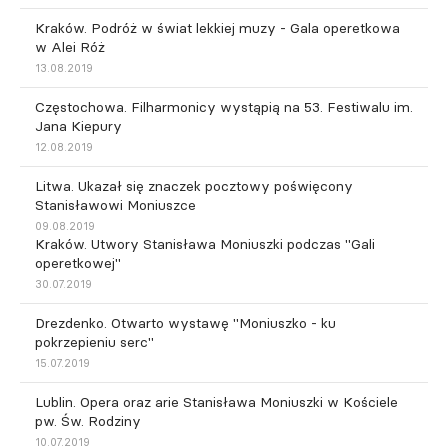
Kraków. Podróż w świat lekkiej muzy - Gala operetkowa
w Alei Róż
13.08.2019
Częstochowa. Filharmonicy wystąpią na 53. Festiwalu im.
Jana Kiepury
12.08.2019
Litwa. Ukazał się znaczek pocztowy poświęcony
Stanisławowi Moniuszce
09.08.2019
Kraków. Utwory Stanisława Moniuszki podczas "Gali
operetkowej"
30.07.2019
Drezdenko. Otwarto wystawę "Moniuszko - ku
pokrzepieniu serc"
15.07.2019
Lublin. Opera oraz arie Stanisława Moniuszki w Kościele
pw. Św. Rodziny
10.07.2019