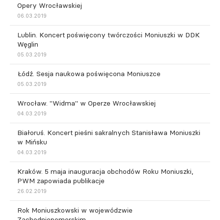
Opery Wrocławskiej
06.03.2019
Lublin. Koncert poświęcony twórczości Moniuszki w DDK
Węglin
05.03.2019
Łódź. Sesja naukowa poświęcona Moniuszce
05.03.2019
Wrocław. "Widma" w Operze Wrocławskiej
04.03.2019
Białoruś. Koncert pieśni sakralnych Stanisława Moniuszki
w Mińsku
04.03.2019
Kraków. 5 maja inauguracja obchodów Roku Moniuszki,
PWM zapowiada publikacje
26.02.2019
Rok Moniuszkowski w wojewódzwie
Zachodniopomorskim