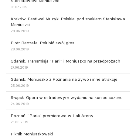
Stanisławowi Moniuszce
01.07.2019
Kraków. Festiwal Muzyki Polskiej pod znakiem Stanisława
Moniuszki
28.06.2019
Piotr Beczała: Polubić swój głos
28.06.2019
Gdańsk. Transmisja "Parii" i Moniuszko na przedprożach
27.06.2019
Gdańsk. Moniuszko z Poznania na żywo i inne atrakcje
25.06.2019
Słupsk. Opera w estradowym wydaniu na koniec sezonu
24.06.2019
Poznań. "Paria" premierowo w Hali Areny
21.06.2019
Piknik Moniuszkowski