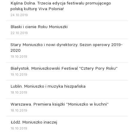
Kąśna Dolna. Trzecia edycja festiwalu promującego
polską kulturę Viva Polonia!
24.10.2019
Blaski i cienie Roku Moniuszki
22.10.2019
Stary Moniuszko i nowi dyrektorzy. Sezon operowy 2019-
2020
19.10.2019
Białystok. Moniuszkowski Festiwal "Cztery Pory Roku"
19.10.2019
Lublin. Moniuszko i muzyka hiszpańska
18.10.2019
Warszawa. Premiera książki "Moniuszko w kuchni"
18.10.2019
Łódź. Moniuszko inaczej
16.10.2019