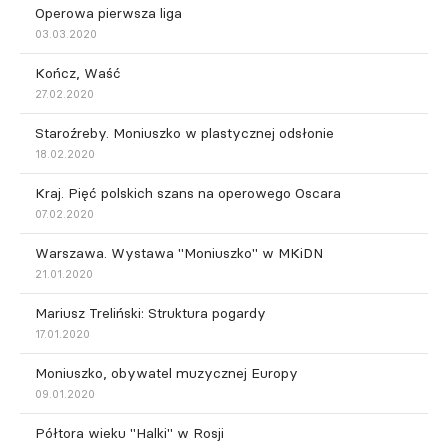
Operowa pierwsza liga
03.03.2020
Kończ, Waść
27.02.2020
Staroźreby. Moniuszko w plastycznej odsłonie
18.02.2020
Kraj. Pięć polskich szans na operowego Oscara
07.02.2020
Warszawa. Wystawa "Moniuszko" w MKiDN
21.01.2020
Mariusz Treliński: Struktura pogardy
17.01.2020
Moniuszko, obywatel muzycznej Europy
09.01.2020
Półtora wieku "Halki" w Rosji