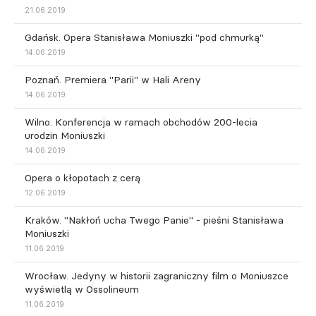
21.06.2019
Gdańsk. Opera Stanisława Moniuszki "pod chmurką"
14.06.2019
Poznań. Premiera "Parii" w Hali Areny
14.06.2019
Wilno. Konferencja w ramach obchodów 200-lecia
urodzin Moniuszki
14.06.2019
Opera o kłopotach z cerą
12.06.2019
Kraków. "Nakłoń ucha Twego Panie" - pieśni Stanisława
Moniuszki
11.06.2019
Wrocław. Jedyny w historii zagraniczny film o Moniuszce
wyświetlą w Ossolineum
11.06.2019