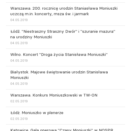
Warszawa. 200. rocznicę urodzin Staniasława Moniuszki
uczczą m.in. koncerty, msza św. i jarmark
04.05.2019
Łódź. "Niestraszny Straszny Dwór" i "szuranie mazura"
na urodziny Moniuszki
04.05.2019
Wilno. Koncert "Droga życia Stanisława Moniuszki"
04.05.2019
Białystok. Majowe świętowanie urodzin Stanisława
Moniuszki
04.05.2019
Warszawa. Konkurs Moniuszkowski w TW-ON
02.05.2019
Łódż. Moniuszko w plenerze
02.05.2019
Katowice. Gala operowa "Czasy Moniuszki" w NOSPR