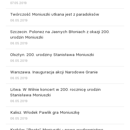
07.05.2019
Twórczość Moniuszki utkana jest z paradoksów
06.05.2019
Szczecin. Polonez na Jasnych Błoniach z okazji 200.
urodzin Moniuszki
06.05.2019
Olsztyn. 200. urodziny Stanisława Moniuszki
06.05.2019
Warszawa. Inauguracja akcji Narodowe Granie
06.05.2019
Litwa. W Wilnie koncert w 200. rocznicę urodzin
Stanisława Moniuszki
06.05.2019
Kalisz. Włodek Pawlik gra Moniuszkę
06.05.2019
Kraków. "Beata" Moniuszki - nowe wydawnictwo