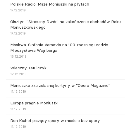
Polskie Radio. Msze Moniuszki na płytach
17.12.2019
Olsztyn. "Straszny Dwór" na zakończenie obchodów Roku
Moniuszkowskiego
17.12.2019
Moskwa. Sinfonia Varsovia na 100. rocznicę urodzin
Mieczysława Wajnberga
16.12.2019
Wieczny Tatulczyk
12.12.2019
Moniuszko zza żelaznej kurtyny w "Opera Magazine"
11.12.2019
Europa pragnie Moniuszki
11.12.2019
Don Kichot piszący opery w mieście bez opery
11.12.2019