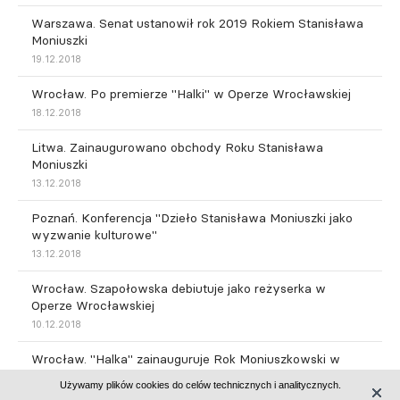
Warszawa. Senat ustanowił rok 2019 Rokiem Stanisława
Moniuszki
19.12.2018
Wrocław. Po premierze "Halki" w Operze Wrocławskiej
18.12.2018
Litwa. Zainaugurowano obchody Roku Stanisława
Moniuszki
13.12.2018
Poznań. Konferencja "Dzieło Stanisława Moniuszki jako
wyzwanie kulturowe"
13.12.2018
Wrocław. Szapołowska debiutuje jako reżyserka w
Operze Wrocławskiej
10.12.2018
Wrocław. "Halka" zainauguruje Rok Moniuszkowski w
Operze
Używamy plików cookies do celów technicznych i analitycznych.
07.12.2018