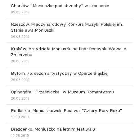
Chorzów. "Moniuszko pod strzechy" w skansenie
09.09.2019
Rzeszów. Międzynarodowy Konkurs Muzyki Polskiej im.
Stanisława Moniuszki
30.08.2019
Kraków. Arcydzieła Moniuszki na finał festiwalu Wawel o
Zmierzchu
28.08.2019
Bytom. 75. sezon artystyczny w Operze Śląskiej
26.08.2019
Opinogóra. "Prząśniczka" w Muzeum Romantyzmu
20.08.2019
Podlaskie. Moniuszkowski Festiwal "Cztery Pory Roku"
16.08.2019
Drezdenko. Moniuszko na letnim festiwalu
14.08.2019