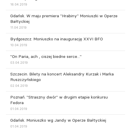
16.04.2019
Gdańsk. W maju premiera "Hrabiny" Moniuszki w Operze
Bałtyckiej
11.04.2019
Bydgoszcz. Moniuszko na inaugurację XXVI BFO
10.04.2019
"On Paria, ach , ciszej biedne serce..."
03.04.2019
Szczecin. Bilety na koncert Aleksandry Kurzak i Marka
Ruszczyńskiego
02.04.2019
Poznań. "Straszny dwór" w drugim etapie konkursu
Fedora
01.04.2019
Gdańsk. Moniuszko wg Jandy w Operze Bałtyckiej
01.04.2019