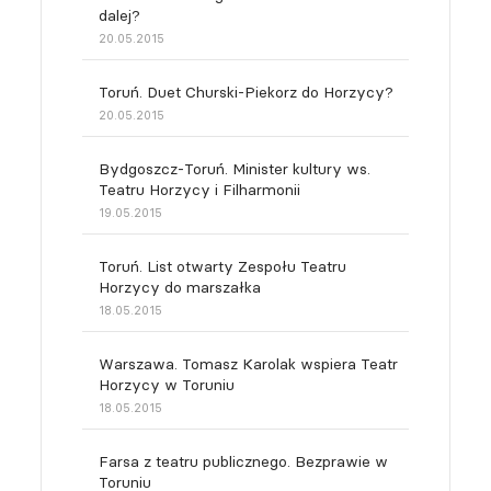
dalej?
20.05.2015
Toruń. Duet Churski-Piekorz do Horzycy?
20.05.2015
Bydgoszcz-Toruń. Minister kultury ws.
Teatru Horzycy i Filharmonii
19.05.2015
Toruń. List otwarty Zespołu Teatru
Horzycy do marszałka
18.05.2015
Warszawa. Tomasz Karolak wspiera Teatr
Horzycy w Toruniu
18.05.2015
Farsa z teatru publicznego. Bezprawie w
Toruniu