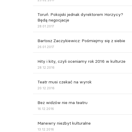
23.02.2017
Toruń. Pokojski jednak dyrektorem Horzycy?
Będą negocjacje
28.01.2017
Bartosz Zaczykiewicz: Pośmiejmy się z siebie
26.01.2017
Hity i kity, czyli oceniamy rok 2016 w kulturze
28.12.2016
Teatr musi czekać na wyrok
20.12.2016
Bez widzów nie ma teatru
16.12.2016
Manewry niezbyt kulturalne
13.12.2016