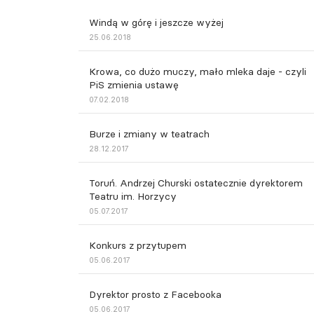
Windą w górę i jeszcze wyżej
25.06.2018
Krowa, co dużo muczy, mało mleka daje - czyli
PiS zmienia ustawę
07.02.2018
Burze i zmiany w teatrach
28.12.2017
Toruń. Andrzej Churski ostatecznie dyrektorem
Teatru im. Horzycy
05.07.2017
Konkurs z przytupem
05.06.2017
Dyrektor prosto z Facebooka
05.06.2017