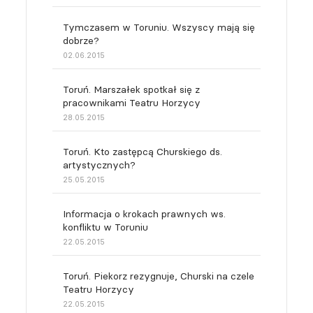
Tymczasem w Toruniu. Wszyscy mają się
dobrze?
02.06.2015
Toruń. Marszałek spotkał się z
pracownikami Teatru Horzycy
28.05.2015
Toruń. Kto zastępcą Churskiego ds.
artystycznych?
25.05.2015
Informacja o krokach prawnych ws.
konfliktu w Toruniu
22.05.2015
Toruń. Piekorz rezygnuje, Churski na czele
Teatru Horzycy
22.05.2015