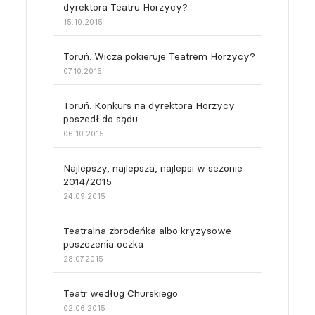
dyrektora Teatru Horzycy?
15.10.2015
Toruń. Wicza pokieruje Teatrem Horzycy?
07.10.2015
Toruń. Konkurs na dyrektora Horzycy
poszedł do sądu
06.10.2015
Najlepszy, najlepsza, najlepsi w sezonie
2014/2015
24.09.2015
Teatralna zbrodeńka albo kryzysowe
puszczenia oczka
28.07.2015
Teatr według Churskiego
02.06.2015