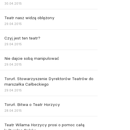
30.04.2015
Teatr nasz widzą oblężony
29.04.2015
Czyj jest ten teatr?
29.04.2015
Nie dajcie sobą manipulować
29.04.2015
Toruń. Stowarzyszenie Dyrektorów Teatrów do
marszałka Całbeckiego
29.04.2015
Toruń. Bitwa o Teatr Horzycy
28.04.2015
Teatr Wilama Horzycy prosi o pomoc całą