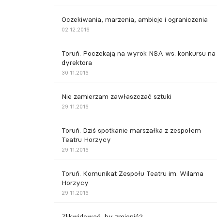
Oczekiwania, marzenia, ambicje i ograniczenia
02.12.2016
Toruń. Poczekają na wyrok NSA ws. konkursu na
dyrektora
30.11.2016
Nie zamierzam zawłaszczać sztuki
29.11.2016
Toruń. Dziś spotkanie marszałka z zespołem
Teatru Horzycy
29.11.2016
Toruń. Komunikat Zespołu Teatru im. Wilama
Horzycy
29.11.2016
Zlikwidować, by zmienić?