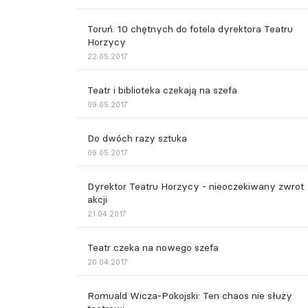
Toruń. 10 chętnych do fotela dyrektora Teatru
Horzycy
22.05.2017
Teatr i biblioteka czekają na szefa
09.05.2017
Do dwóch razy sztuka
09.05.2017
Dyrektor Teatru Horzycy - nieoczekiwany zwrot
akcji
21.04.2017
Teatr czeka na nowego szefa
20.04.2017
Romuald Wicza-Pokojski: Ten chaos nie służy