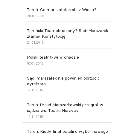
Toruń. Co marszałek zrobi z Wiczą?
28.01.2016
Toruński Teatr obroniony? Sąd: Marszałek
złamał Konstytucję
21.01.2016
Polski teatr tkwi w chaosie
07.01.2016
Sąd: marszałek nie powinien odrzucić
dyrektora
12.11.2015
Toruń. Urząd Marszałkowski przegrał w
sądzie ws. Teatru Horzycy
10.11.2015
Toruń. Kiedy finał batalii o wybór nowego