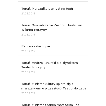
Toruń. Marszałka pomysł na teatr
21.05.2015
Toruń. Oświadczenie Zespołu Teatru im.
Wilama Horzycy
21.05.2015
Pani minister tupie
21.05.2015
Toruń. Andrzej Churski p.o. dyrektora
Teatru Horzycy
21.05.2015
Toruń. Minister kultury spiera się z
marszałkiem o przyszłość Teatru Horzycy
21.05.2015
Toruń. Minister zganiła marszałka i co