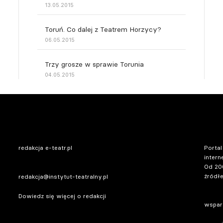
13.05.2015
Toruń. Co dalej z Teatrem Horzycy?
06.05.2015
Trzy grosze w sprawie Torunia
04.05.2015
redakcja e-teatr.pl
Portal
intern
Od 20
źródłe
redakcja@instytut-teatralny.pl
Dowiedz się więcej o redakcji
wsparc