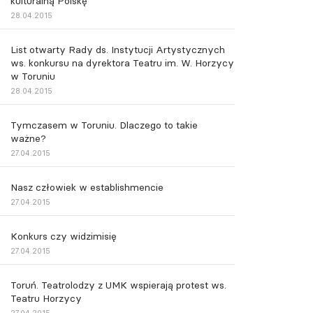
kulturalną Polskę
28.04.2015
List otwarty Rady ds. Instytucji Artystycznych
ws. konkursu na dyrektora Teatru im. W. Horzycy
w Toruniu
28.04.2015
Tymczasem w Toruniu. Dlaczego to takie
ważne?
27.04.2015
Nasz człowiek w establishmencie
27.04.2015
Konkurs czy widzimisię
27.04.2015
Toruń. Teatrolodzy z UMK wspierają protest ws.
Teatru Horzycy