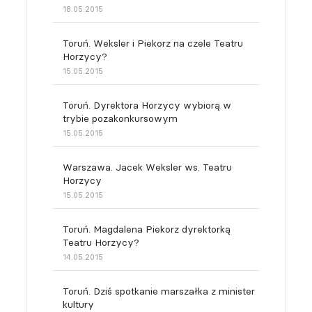
18.05.2015
Toruń. Weksler i Piekorz na czele Teatru
Horzycy?
15.05.2015
Toruń. Dyrektora Horzycy wybiorą w
trybie pozakonkursowym
15.05.2015
Warszawa. Jacek Weksler ws. Teatru
Horzycy
15.05.2015
Toruń. Magdalena Piekorz dyrektorką
Teatru Horzycy?
14.05.2015
Toruń. Dziś spotkanie marszałka z minister
kultury