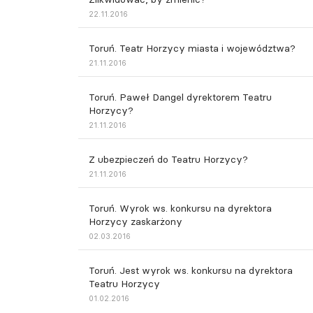
22.11.2016
Toruń. Teatr Horzycy miasta i województwa?
21.11.2016
Toruń. Paweł Dangel dyrektorem Teatru
Horzycy?
21.11.2016
Z ubezpieczeń do Teatru Horzycy?
21.11.2016
Toruń. Wyrok ws. konkursu na dyrektora
Horzycy zaskarżony
02.03.2016
Toruń. Jest wyrok ws. konkursu na dyrektora
Teatru Horzycy
01.02.2016