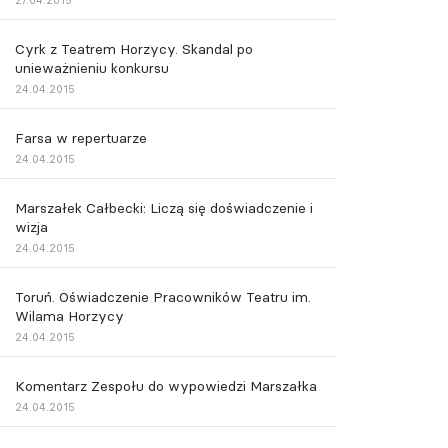
27.04.2015
Cyrk z Teatrem Horzycy. Skandal po
unieważnieniu konkursu
24.04.2015
Farsa w repertuarze
24.04.2015
Marszałek Całbecki: Liczą się doświadczenie i
wizja
24.04.2015
Toruń. Oświadczenie Pracowników Teatru im.
Wilama Horzycy
24.04.2015
Komentarz Zespołu do wypowiedzi Marszałka
24.04.2015