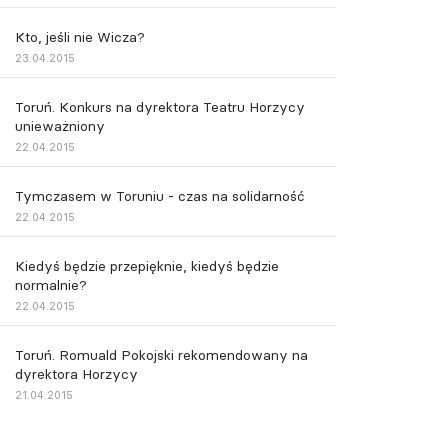
Kto, jeśli nie Wicza?
23.04.2015
Toruń. Konkurs na dyrektora Teatru Horzycy
unieważniony
22.04.2015
Tymczasem w Toruniu - czas na solidarność
22.04.2015
Kiedyś będzie przepięknie, kiedyś będzie
normalnie?
22.04.2015
Toruń. Romuald Pokojski rekomendowany na
dyrektora Horzycy
21.04.2015