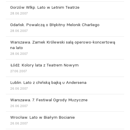
Gorzów Wlkp. Lato w Letnim Teatrze
28.06.2007
Gdańsk. Powalczą o Błękitny Melonik Charliego
28.06.2007
Warszawa. Zamek Królewski salą operowo-koncertową
na lato
28.06.2007
Łódź. Kolory lata z Teatrem Nowym
27.06.2007
Lublin. Lato z chińską bajką u Andersena
26.06.2007
Warszawa. 7. Festiwal Ogrody Muzyczne
26.06.2007
Wrocław. Lato w Białym Bocianie
26.06.2007