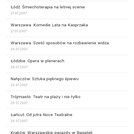
Łódź. Śmiechoterapia na letniej scenie
27.07.2007
Warszawa. Komedie Lata na Kasprzaka
27.07.2007
Warszawa. Sześć sposobów na rozbawienie widza
26.07.2007
Łódzkie. Opera w plenerach
26.07.2007
Nałęczów. Sztuka pięknego śpiewu
26.07.2007
Trójmiasto. Teatr na plaży i nie tylko
26.07.2007
Łańcut. Od jutra Noce Teatralne
26.07.2007
Kraków. Warszawskie gwiazdy w Bagateli