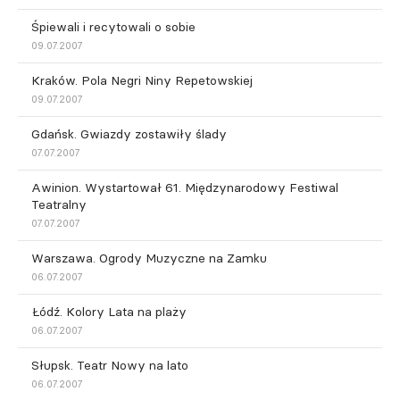
Śpiewali i recytowali o sobie
09.07.2007
Kraków. Pola Negri Niny Repetowskiej
09.07.2007
Gdańsk. Gwiazdy zostawiły ślady
07.07.2007
Awinion. Wystartował 61. Międzynarodowy Festiwal
Teatralny
07.07.2007
Warszawa. Ogrody Muzyczne na Zamku
06.07.2007
Łódź. Kolory Lata na plaży
06.07.2007
Słupsk. Teatr Nowy na lato
06.07.2007