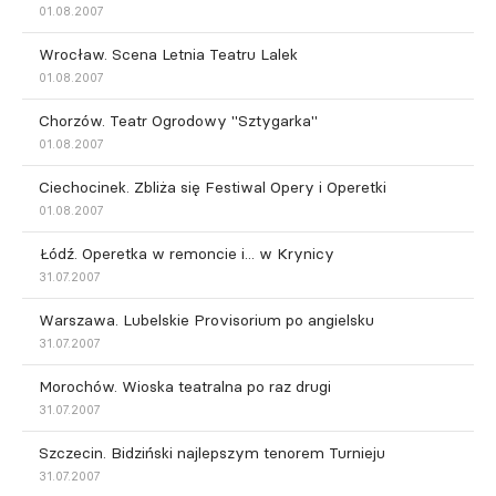
01.08.2007
Wrocław. Scena Letnia Teatru Lalek
01.08.2007
Chorzów. Teatr Ogrodowy "Sztygarka"
01.08.2007
Ciechocinek. Zbliża się Festiwal Opery i Operetki
01.08.2007
Łódź. Operetka w remoncie i... w Krynicy
31.07.2007
Warszawa. Lubelskie Provisorium po angielsku
31.07.2007
Morochów. Wioska teatralna po raz drugi
31.07.2007
Szczecin. Bidziński najlepszym tenorem Turnieju
31.07.2007