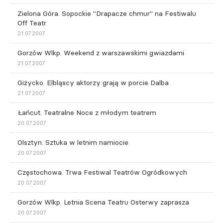
Zielona Góra. Sopockie "Drapacze chmur" na Festiwalu
Off Teatr
21.07.2007
Gorzów Wlkp. Weekend z warszawskimi gwiazdami
21.07.2007
Giżycko. Elbląscy aktorzy grają w porcie Dalba
21.07.2007
Łańcut. Teatralne Noce z młodym teatrem
20.07.2007
Olsztyn. Sztuka w letnim namiocie
20.07.2007
Częstochowa. Trwa Festiwal Teatrów Ogródkowych
20.07.2007
Gorzów Wlkp. Letnia Scena Teatru Osterwy zaprasza
20.07.2007