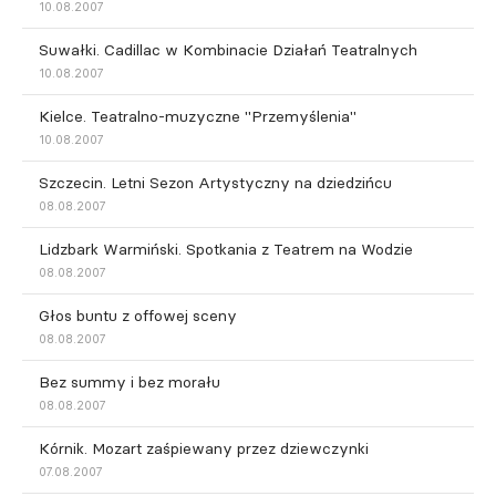
10.08.2007
Suwałki. Cadillac w Kombinacie Działań Teatralnych
10.08.2007
Kielce. Teatralno-muzyczne "Przemyślenia"
10.08.2007
Szczecin. Letni Sezon Artystyczny na dziedzińcu
08.08.2007
Lidzbark Warmiński. Spotkania z Teatrem na Wodzie
08.08.2007
Głos buntu z offowej sceny
08.08.2007
Bez summy i bez morału
08.08.2007
Kórnik. Mozart zaśpiewany przez dziewczynki
07.08.2007