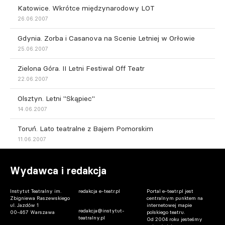
Katowice. Wkrótce międzynarodowy LOT
26.06.2007
Gdynia. Zorba i Casanova na Scenie Letniej w Orłowie
25.06.2007
Zielona Góra. II Letni Festiwal Off Teatr
22.06.2007
Olsztyn. Letni "Skąpiec"
14.06.2007
Toruń. Lato teatralne z Bajem Pomorskim
11.06.2007
Wydawca i redakcja
Instytut Teatralny im.
redakcja e-teatr.pl
Portal e-teatr.pl jest
Zbigniewa Raszewskiego
centralnym punktem na
ul. Jazdów 1
internetowej mapie
redakcja@instytut-
00-467 Warszawa
polskiego teatru.
teatralny.pl
Od 2004 roku jesteśmy