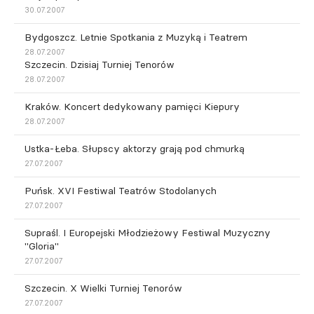
30.07.2007
Bydgoszcz. Letnie Spotkania z Muzyką i Teatrem
28.07.2007
Szczecin. Dzisiaj Turniej Tenorów
28.07.2007
Kraków. Koncert dedykowany pamięci Kiepury
28.07.2007
Ustka-Łeba. Słupscy aktorzy grają pod chmurką
27.07.2007
Puńsk. XVI Festiwal Teatrów Stodolanych
27.07.2007
Supraśl. I Europejski Młodzieżowy Festiwal Muzyczny
"Gloria"
27.07.2007
Szczecin. X Wielki Turniej Tenorów
27.07.2007