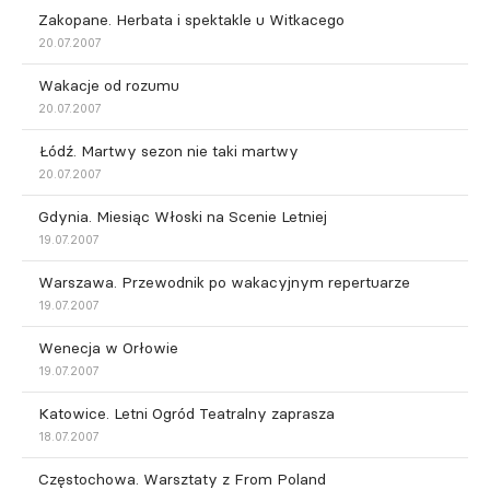
Zakopane. Herbata i spektakle u Witkacego
20.07.2007
Wakacje od rozumu
20.07.2007
Łódź. Martwy sezon nie taki martwy
20.07.2007
Gdynia. Miesiąc Włoski na Scenie Letniej
19.07.2007
Warszawa. Przewodnik po wakacyjnym repertuarze
19.07.2007
Wenecja w Orłowie
19.07.2007
Katowice. Letni Ogród Teatralny zaprasza
18.07.2007
Częstochowa. Warsztaty z From Poland