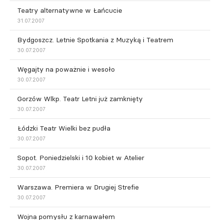
Teatry alternatywne w Łańcucie
31.07.2007
Bydgoszcz. Letnie Spotkania z Muzyką i Teatrem
30.07.2007
Węgajty na poważnie i wesoło
30.07.2007
Gorzów Wlkp. Teatr Letni już zamknięty
30.07.2007
Łódzki Teatr Wielki bez pudła
30.07.2007
Sopot. Poniedzielski i 10 kobiet w Atelier
30.07.2007
Warszawa. Premiera w Drugiej Strefie
30.07.2007
Wojna pomysłu z karnawałem