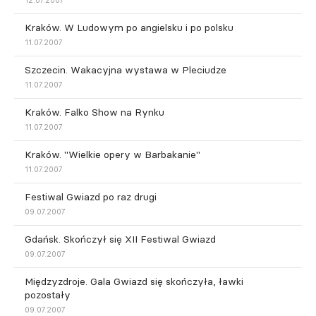
12.07.2007
Kraków. W Ludowym po angielsku i po polsku
11.07.2007
Szczecin. Wakacyjna wystawa w Pleciudze
11.07.2007
Kraków. Falko Show na Rynku
11.07.2007
Kraków. "Wielkie opery w Barbakanie"
11.07.2007
Festiwal Gwiazd po raz drugi
09.07.2007
Gdańsk. Skończył się XII Festiwal Gwiazd
09.07.2007
Międzyzdroje. Gala Gwiazd się skończyła, ławki
pozostały
09.07.2007