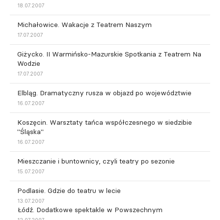
18.07.2007
Michałowice. Wakacje z Teatrem Naszym
17.07.2007
Giżycko. II Warmińsko-Mazurskie Spotkania z Teatrem Na
Wodzie
17.07.2007
Elbląg. Dramatyczny rusza w objazd po województwie
16.07.2007
Koszęcin. Warsztaty tańca współczesnego w siedzibie
"Śląska"
16.07.2007
Mieszczanie i buntownicy, czyli teatry po sezonie
15.07.2007
Podlasie. Gdzie do teatru w lecie
13.07.2007
Łódź. Dodatkowe spektakle w Powszechnym