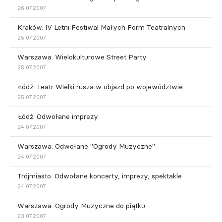
26.07.2007
Kraków. IV Letni Festiwal Małych Form Teatralnych
25.07.2007
Warszawa. Wielokulturowe Street Party
25.07.2007
Łódź. Teatr Wielki rusza w objazd po województwie
25.07.2007
Łódź. Odwołane imprezy
24.07.2007
Warszawa. Odwołane "Ogrody Muzyczne"
24.07.2007
Trójmiasto. Odwołane koncerty, imprezy, spektakle
24.07.2007
Warszawa. Ogrody Muzyczne do piątku
23.07.2007