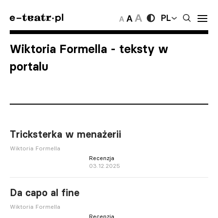
PL
Wiktoria Formella
- teksty w
portalu
Tricksterka w menażerii
Wiktoria Formella
Recenzja
03.12.2025
Da capo al fine
Wiktoria Formella
Recenzja