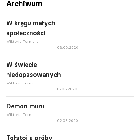
Archiwum
W kręgu małych
społeczności
Wiktoria Formella
08.03.2020
W świecie
niedopasowanych
Wiktoria Formella
07.03.2020
Demon muru
Wiktoria Formella
02.03.2020
Tołstoj a próby