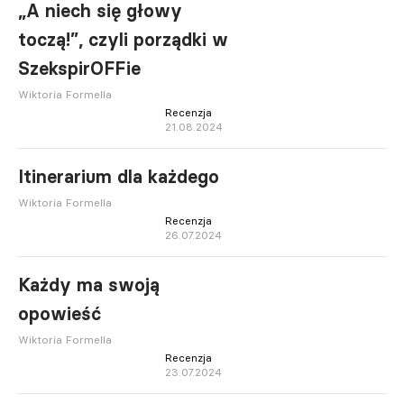
„A niech się głowy
toczą!”, czyli porządki w
SzekspirOFFie
Wiktoria Formella
Recenzja
21.08.2024
Itinerarium dla każdego
Wiktoria Formella
Recenzja
26.07.2024
Każdy ma swoją
opowieść
Wiktoria Formella
Recenzja
23.07.2024