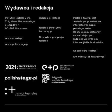
Wydawca i redakcja
Instytut Teatralny im.
redakcja e-teatr.pl
Portal e-teatr.pl jest
Zbigniewa Raszewskiego
centralnym punktem na
ul. Jazdów 1
internetowej mapie
redakcja@instytut-
00-467 Warszawa
polskiego teatru.
teatralny.pl
Od 2004 roku jesteśmy
najważniejszym,
Dowiedz się więcej o
www.e-teatr.pl
codziennym źródłem
redakcji
informacji dla środowiska.
www.polishstage.pl
wsparcie@e-teatr.pl
www.instytut-teatralny.pl