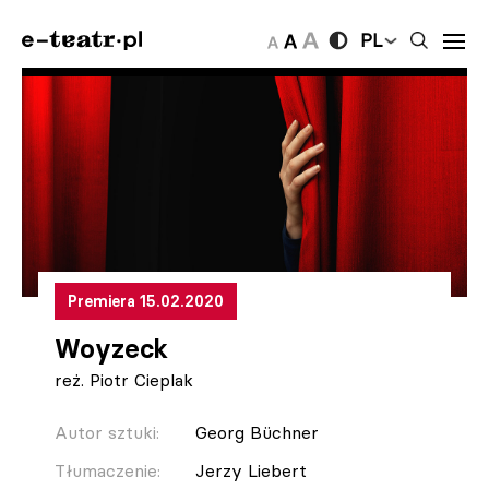
PL
Premiera 15.02.2020
Woyzeck
reż. Piotr Cieplak
Autor sztuki:
Georg Büchner
Tłumaczenie:
Jerzy Liebert