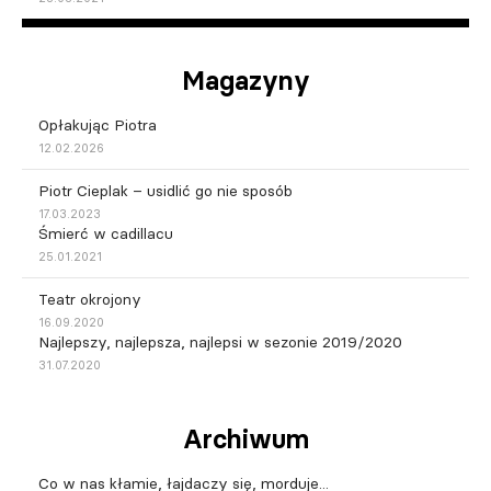
Magazyny
Opłakując Piotra
12.02.2026
Piotr Cieplak – usidlić go nie sposób
17.03.2023
Śmierć w cadillacu
25.01.2021
Teatr okrojony
16.09.2020
Najlepszy, najlepsza, najlepsi w sezonie 2019/2020
31.07.2020
Archiwum
Co w nas kłamie, łajdaczy się, morduje...