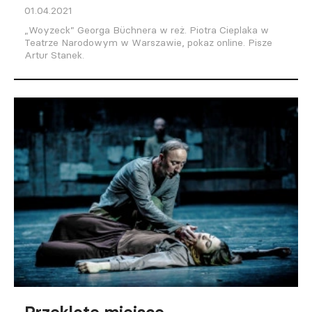
01.04.2021
„Woyzeck” Georga Büchnera w reż. Piotra Cieplaka w
Teatrze Narodowym w Warszawie, pokaz online. Pisze
Artur Stanek.