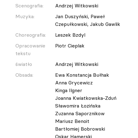
Scenografia:
Andrzej Witkowski
Muzyka:
Jan Duszyński, Paweł
Czepułkowski, Jakub Gawlik
Choreografia:
Leszek Bzdyl
Opracowanie
Piotr Cieplak
tekstu
światło
Andrzej Witkowski
Obsada:
Ewa Konstancja Bułhak
Anna Grycewicz
Kinga Ilgner
Joanna Kwiatkowska-Zduń
Sławomira Łozińska
Zuzanna Saporznikow
Mariusz Benoit
Bartłomiej Bobrowski
Oskar Hamerski