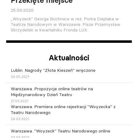
Przeklęte miejsce
25.09.2020
„Woyzeck” Georga Büchnera w reż. Piotra Cieplaka w
Teatrze Narodowym w Warszawie. Pisze Przemysław
Skrzydelski w kwartalniku Fronda LUX.
Aktualności
Lublin. Nagrody "Złota Kieszeń" wręczone
24.05.2021
Warszawa. Propozycje online teatrów na
Międzynarodowy Dzień Teatru
27.03.2021
Warszawa. Premiera online rejestracji "Woyzecka" z
Teatru Narodowego
24.03.2021
Warszawa. "Woyzeck" Teatru Narodowego online
23.03.2021