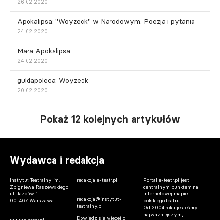
26.02.2020
Apokalipsa: "Woyzeck" w Narodowym. Poezja i pytania
24.02.2020
Mała Apokalipsa
24.02.2020
guldapoleca: Woyzeck
20.02.2020
Pokaż 12 kolejnych artykułów
Wydawca i redakcja
Instytut Teatralny im.
redakcja e-teatr.pl
Portal e-teatr.pl jest
Zbigniewa Raszewskiego
centralnym punktem na
ul. Jazdów 1
internetowej mapie
redakcja@instytut-
00-467 Warszawa
polskiego teatru.
teatralny.pl
Od 2004 roku jesteśmy
najważniejszym,
Dowiedz się więcej o
www.e-teatr.pl