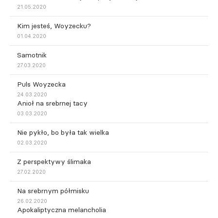
21.05.2020
Kim jesteś, Woyzecku?
01.04.2020
Samotnik
27.03.2020
Puls Woyzecka
24.03.2020
Anioł na srebrnej tacy
03.03.2020
Nie pykło, bo była tak wielka
02.03.2020
Z perspektywy ślimaka
27.02.2020
Na srebrnym półmisku
26.02.2020
Apokaliptyczna melancholia