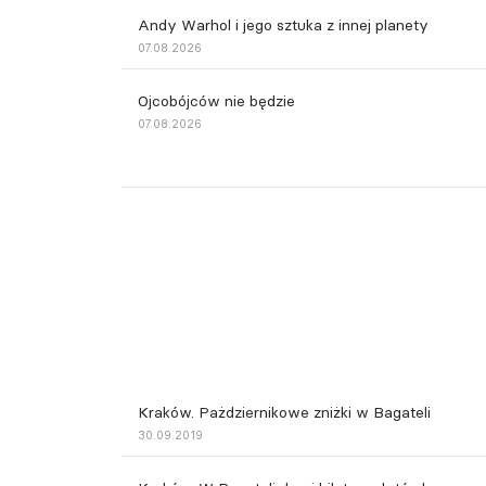
Andy Warhol i jego sztuka z innej planety
07.08.2026
Ojcobójców nie będzie
07.08.2026
Kraków. Pażdziernikowe zniżki w Bagateli
30.09.2019