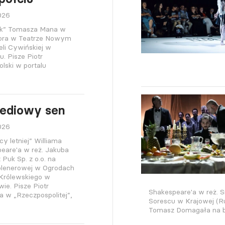
026
ek” Tomasza Mana w
tora w Teatrze Nowym
eli Cywińskiej w
u. Pisze Piotr
lski w portalu
ediowy sen
026
cy letniej” Williama
eare'a w reż. Jakuba
 Puk Sp. z o.o. na
plenerowej w Ogrodach
Królewskiego w
ie. Pisze Piotr
Shakespeare'a w reż. S
 w „Rzeczpospolitej”,
Sorescu w Krajowej (R
Tomasz Domagała na b