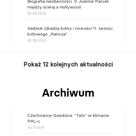
Biografia nieobecności. O Joannie Pacule
między sceną a Hollywood
06.08.2026
Hadziuk zdradza kulisy i nowości 11. sezonu
kultowego „Rancza”
06.08.2026
Pokaż 12 kolejnych aktualności
Archiwum
Czechowice-Dziedzice. "Tato" w klimacie
PRL-u
20.11.2015