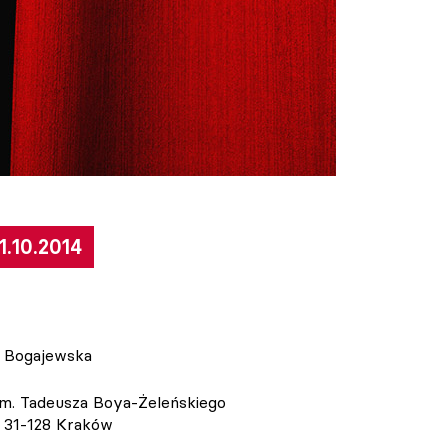
1.10.2014
a Bogajewska
im. Tadeusza Boya-Żeleńskiego
6 31-128 Kraków