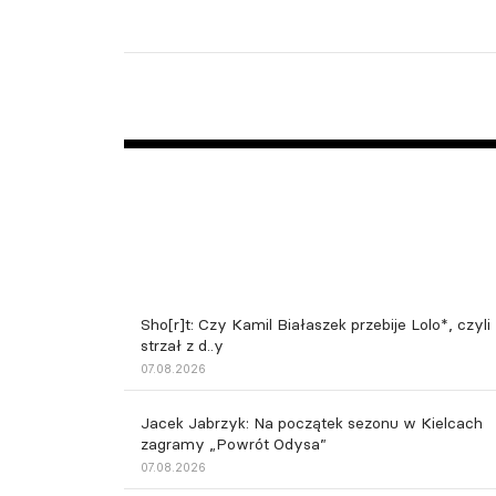
Sho[r]t: Czy Kamil Białaszek przebije Lolo*, czyli
strzał z d..y
07.08.2026
Jacek Jabrzyk: Na początek sezonu w Kielcach
zagramy „Powrót Odysa”
07.08.2026