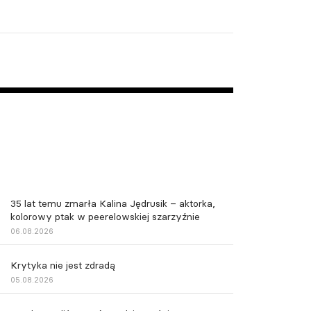
35 lat temu zmarła Kalina Jędrusik – aktorka,
kolorowy ptak w peerelowskiej szarzyźnie
06.08.2026
Krytyka nie jest zdradą
05.08.2026