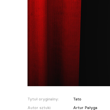
Tytuł oryginalny:
Tato
Autor sztuki:
Artur Pałyga