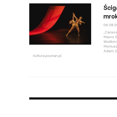
Ścig
mro
06.08.
„Carava
Mauro B
Wielkim
Moniusz
Adam D
kultura.poznan.pl.