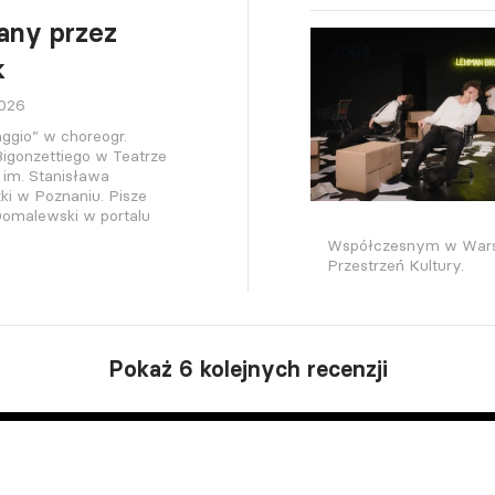
any przez
k
2026
ggio” w choreogr.
igonzettiego w Teatrze
 im. Stanisława
ki w Poznaniu. Pisze
omalewski w portalu
Współczesnym w Warsza
Przestrzeń Kultury.
Pokaż 6 kolejnych recenzji