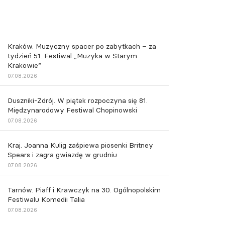
Kraków. Muzyczny spacer po zabytkach – za
tydzień 51. Festiwal „Muzyka w Starym
Krakowie”
07.08.2026
Duszniki-Zdrój. W piątek rozpoczyna się 81.
Międzynarodowy Festiwal Chopinowski
07.08.2026
Kraj. Joanna Kulig zaśpiewa piosenki Britney
Spears i zagra gwiazdę w grudniu
07.08.2026
Tarnów. Piaff i Krawczyk na 30. Ogólnopolskim
Festiwalu Komedii Talia
07.08.2026