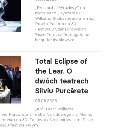
„Ryszard III Wrażliwy” na
motywach „Ryszarda III”
Williama Shakespeare'a w reż.
Pawła Palcata na 30.
Festiwalu Szekspirowskim.
Pisze Tomasz Domagała na
blogu festiwalowym.
Total Eclipse of
the Lear. O
dwóch teatrach
Silviu Purcărete
05.08.2026
„Król Lear” Williama
ilviu Purcărete z Teatru Narodowego im. Marina
umunia) na 30. Festiwalu Szekspirowskim. Pisze
logu festiwalowym.