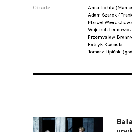
Obsada:
Anna Rokita (Mamus
Adam Szarek (Frani
Marcel Wiercichowsk
Wojciech Leonowicz
Przemysław Brann
Patryk Kośnicki
Tomasz Lipiński (goś
Ball
urwi