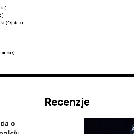
ia)
o)
i (Ojciec)
y
cinnie)
Recenzje
ada o
połciu