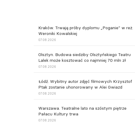
Kraków. Trwają próby dyplomu „Poganie” w reż.
Weroniki Kowalskiej
07.08.2026
Olsztyn. Budowa siedziby Olsztyńskiego Teatru
Lalek może kosztować co najmniej 70 mln zł
07.08.2026
Łódź. Wybitny autor zdjęć filmowych Krzysztof
Ptak zostanie uhonorowany w Alei Gwiazd
07.08.2026
Warszawa. Teatralne lato na szóstym piętrze
Pałacu Kultury trwa
07.08.2026