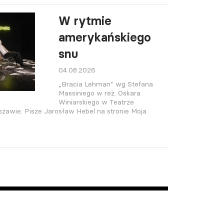
W rytmie
amerykańskiego
snu
04.08.2026
„Bracia Lehman” wg Stefana
Massiniego w reż. Oskara
Winiarskiego w Teatrze
wie. Pisze Jarosław Hebel na stronie Moja