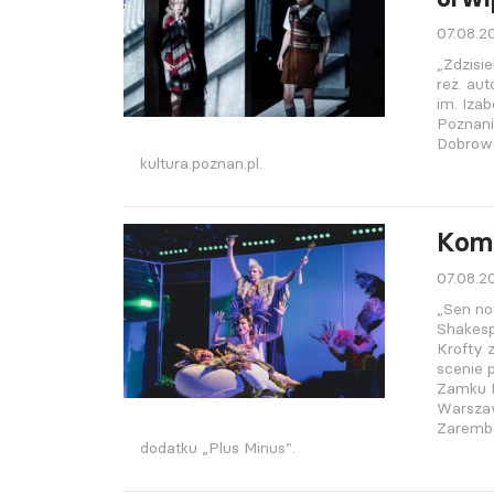
07.08.2
„Zdzisi
reż. au
im. Izab
Poznani
Dobrowo
kultura.poznan.pl.
Kom
07.08.2
„Sen no
Shakesp
Krofty z
scenie 
Zamku 
Warszaw
Zaremba
dodatku „Plus Minus”.