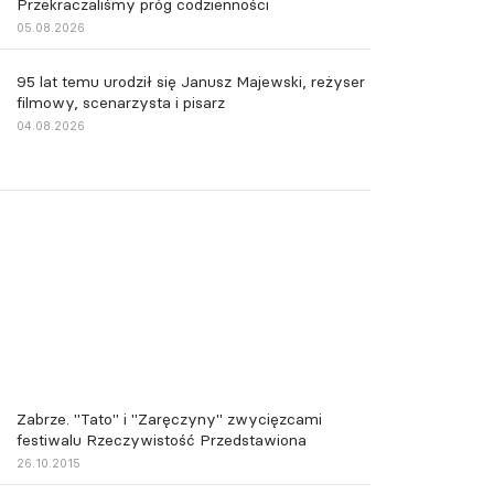
Przekraczaliśmy próg codzienności
05.08.2026
95 lat temu urodził się Janusz Majewski, reżyser
filmowy, scenarzysta i pisarz
04.08.2026
Zabrze. "Tato" i "Zaręczyny" zwycięzcami
festiwalu Rzeczywistość Przedstawiona
26.10.2015