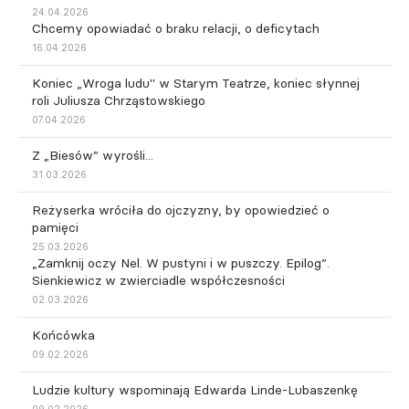
24.04.2026
Chcemy opowiadać o braku relacji, o deficytach
16.04.2026
Koniec „Wroga ludu" w Starym Teatrze, koniec słynnej
roli Juliusza Chrząstowskiego
07.04.2026
Z „Biesów” wyrośli...
31.03.2026
Reżyserka wróciła do ojczyzny, by opowiedzieć o
pamięci
25.03.2026
„Zamknij oczy Nel. W pustyni i w puszczy. Epilog”.
Sienkiewicz w zwierciadle współczesności
02.03.2026
Końcówka
09.02.2026
Ludzie kultury wspominają Edwarda Linde-Lubaszenkę