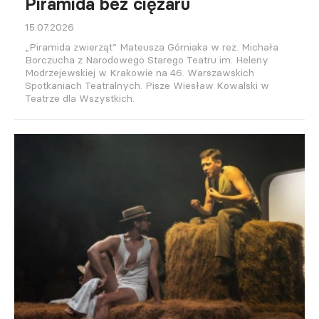
Piramida bez ciężaru
15.07.2026
„Piramida zwierząt” Mateusza Górniaka w reż. Michała
Borczucha z Narodowego Starego Teatru im. Heleny
Modrzejewskiej w Krakowie na 46. Warszawskich
Spotkaniach Teatralnych. Pisze Wiesław Kowalski w
Teatrze dla Wszystkich.