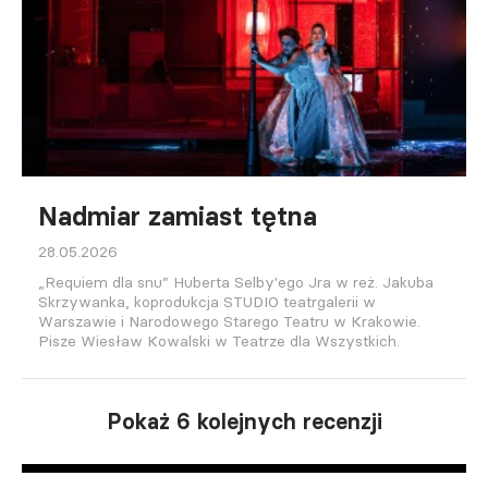
Nadmiar zamiast tętna
28.05.2026
„Requiem dla snu” Huberta Selby'ego Jra w reż. Jakuba
Skrzywanka, koprodukcja STUDIO teatrgalerii w
Warszawie i Narodowego Starego Teatru w Krakowie.
Pisze Wiesław Kowalski w Teatrze dla Wszystkich.
Pokaż 6 kolejnych recenzji