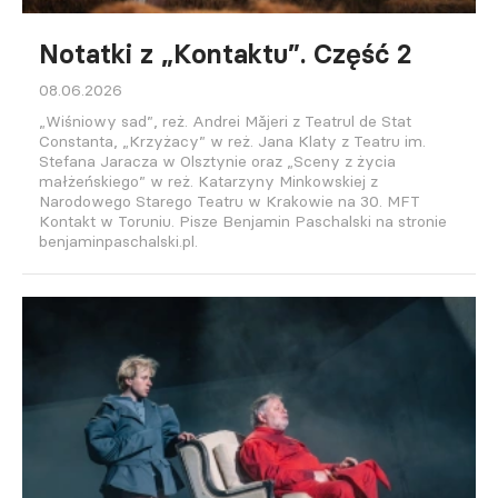
Notatki z „Kontaktu”. Część 2
08.06.2026
„Wiśniowy sad”, reż. Andrei Mǎjeri z Teatrul de Stat
Constanta, „Krzyżacy” w reż. Jana Klaty z Teatru im.
Stefana Jaracza w Olsztynie oraz „Sceny z życia
małżeńskiego” w reż. Katarzyny Minkowskiej z
Narodowego Starego Teatru w Krakowie na 30. MFT
Kontakt w Toruniu. Pisze Benjamin Paschalski na stronie
benjaminpaschalski.pl.