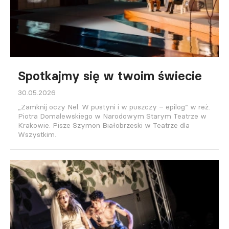
Spotkajmy się w twoim świecie
30.05.2026
„Zamknij oczy Nel. W pustyni i w puszczy – epilog” w reż.
Piotra Domalewskiego w Narodowym Starym Teatrze w
Krakowie. Pisze Szymon Białobrzeski w Teatrze dla
Wszystkim.