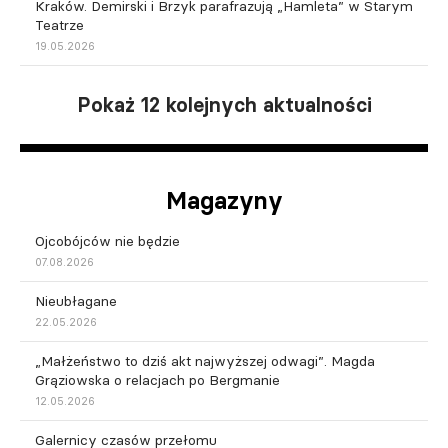
Kraków. Demirski i Brzyk parafrazują „Hamleta” w Starym
Teatrze
19.05.2026
Pokaż 12 kolejnych aktualności
Magazyny
Ojcobójców nie będzie
07.08.2026
Nieubłagane
22.05.2026
„Małżeństwo to dziś akt najwyższej odwagi”. Magda
Grąziowska o relacjach po Bergmanie
12.05.2026
Galernicy czasów przełomu