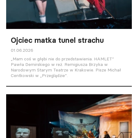
Ojciec matka tunel strachu
01.06.2026
„Mam coś w głębi nie do przedstawienia. HAMLET”
Pawła Demirskiego w reż. Remigiusza Brzyka w
Narodowym Starym Teatrze w Krakowie. Pisze Michał
Centkowski w „Przeglądzie”.