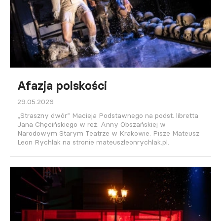
Afazja polskości
29.05.2026
„Straszny dwór” Macieja Podstawnego na podst. libretta
Jana Chęcińskiego w reż. Anny Obszańskiej w
Narodowym Starym Teatrze w Krakowie. Pisze Mateusz
Leon Rychlak na stronie mateuszleonrychlak.pl.