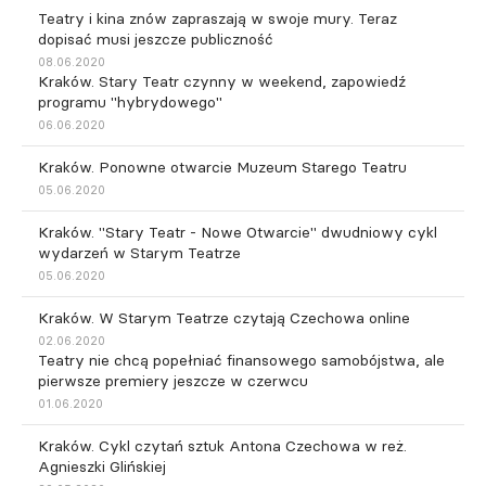
Teatry i kina znów zapraszają w swoje mury. Teraz
dopisać musi jeszcze publiczność
08.06.2020
Kraków. Stary Teatr czynny w weekend, zapowiedź
programu "hybrydowego"
06.06.2020
Kraków. Ponowne otwarcie Muzeum Starego Teatru
05.06.2020
Kraków. "Stary Teatr - Nowe Otwarcie" dwudniowy cykl
wydarzeń w Starym Teatrze
05.06.2020
Kraków. W Starym Teatrze czytają Czechowa online
02.06.2020
Teatry nie chcą popełniać finansowego samobójstwa, ale
pierwsze premiery jeszcze w czerwcu
01.06.2020
Kraków. Cykl czytań sztuk Antona Czechowa w reż.
Agnieszki Glińskiej