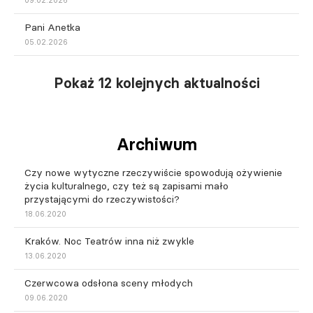
09.02.2026
Pani Anetka
05.02.2026
Pokaż 12 kolejnych aktualności
Archiwum
Czy nowe wytyczne rzeczywiście spowodują ożywienie
życia kulturalnego, czy też są zapisami mało
przystającymi do rzeczywistości?
18.06.2020
Kraków. Noc Teatrów inna niż zwykle
13.06.2020
Czerwcowa odsłona sceny młodych
09.06.2020