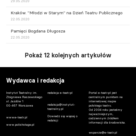
29.05.2020
Kraków. "Młodzi w Starym" na Dzień Teatru Publicznego
22.05.2020
Pamięci Bogdana Długosza
22.05.2020
Pokaż 12 kolejnych artykułów
Wydawca i redakcja
Instytut Teatralny im.
redakcja e-teatr.pl
Portal e-teatr.pl jest
Zbigniewa Raszewskiego
centralnym punktem na
ul. Jazdów 1
internetowej mapie
redakcja@instytut-
00-467 Warszawa
polskiego teatru.
teatralny.pl
Od 2004 roku jesteśmy
najważniejszym,
Dowiedz się więcej o
www.e-teatr.pl
codziennym źródłem
redakcji
informacji dla środowiska.
www.polishstage.pl
wsparcie@e-teatr.pl