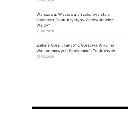
05.08.2026
Warszawa. Wystawa „Trzeba być stale
obecnym. Teatr Krystyny Zachwatowicz-
Wajdy”
05.08.2026
Zielona Góra. „Tango” z Gorzowa Wlkp. na
Winobraniowych Spotkaniach Teatralnych
05.08.2026