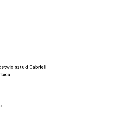
stwie sztuki Gabrieli
rbica
p