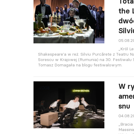
Tota
the 
dwóc
Silv
05.08.
„Król Le
Shakespeare'a w reż. Silviu Purcărete z Teatru 
Sorescu w Krajowej (Rumunia) na 30. Festiwalu 
Tomasz Domagała na blogu festiwalowym.
W r
ame
snu
04.08.
„Bracia
Massini