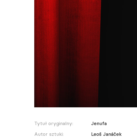
Tytuł oryginalny:
Jenufa
Autor sztuki:
Leoš Janáček