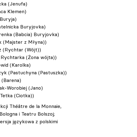
ka (Jenufa)
aca Klemen)
 Buryja)
telnicka Buryjovka)
renka (Babcia) Buryjovka)
k (Majster z Młyna))
 (Rychtar (Wójt))
(Rychtarka (Żona wójta))
wid (Karolka)
yk (Pastuchyna (Pastuszka))
 (Barena)
ak-Worobiej (Jano)
Tetka (Ciotka))
cji Théâtre de la Monnaie,
ologna i Teatru Bolszoj;
ersja językowa z polskimi