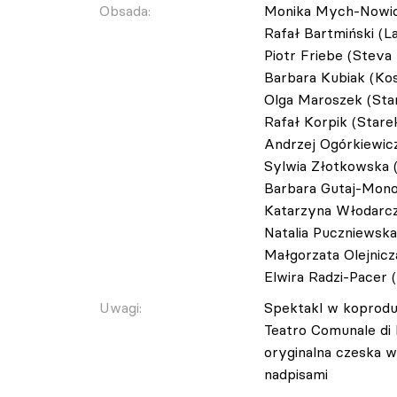
Obsada:
Monika Mych-Nowic
Rafał Bartmiński (L
Piotr Friebe (Steva
Barbara Kubiak (Kos
Olga Maroszek (Sta
Rafał Korpik (Stare
Andrzej Ogórkiewicz
Sylwia Złotkowska 
Barbara Gutaj-Mono
Katarzyna Włodarcz
Natalia Puczniewska
Małgorzata Olejnicz
Elwira Radzi-Pacer (
Uwagi:
Spektakl w koproduk
Teatro Comunale di B
oryginalna czeska w
nadpisami