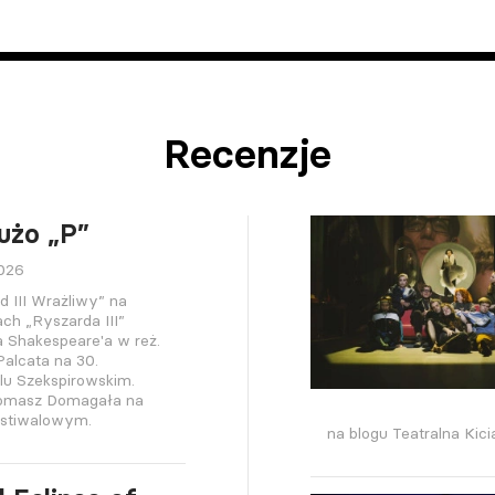
Recenzje
użo „P”
2026
d III Wrażliwy” na
h „Ryszarda III”
a Shakespeare'a w reż.
alcata na 30.
lu Szekspirowskim.
Tomasz Domagała na
estiwalowym.
na blogu Teatralna Kici