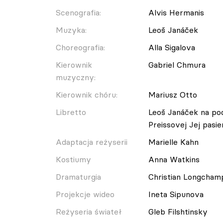
Scenografia:
Alvis Hermanis
Muzyka:
Leoš Janáček
Choreografia:
Alla Sigalova
Kierownik
Gabriel Chmura
muzyczny:
Kierownik chóru:
Mariusz Otto
Libretto
Leoš Janáček na pod
Preissovej Jej pasie
Adaptacja reżyserii
Marielle Kahn
Kostiumy
Anna Watkins
Dramaturgia
Christian Longcham
Projekcje wideo
Ineta Sipunova
Reżyseria świateł
Gleb Filshtinsky