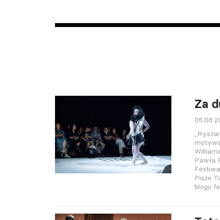
Za d
05.08.
„Ryszar
motywac
William
Pawła P
Festiwa
Pisze 
blogu f