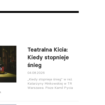
Teatralna Kicia:
Kiedy stopnieje
śnieg
04.08.2026
„Kiedy stopnieje śnieg” w reż.
Katarzyny Minkowskiej w TR
Warszawa. Pisze Kamil Pycia
a.