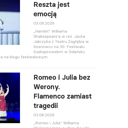
Reszta jest
emocją
03.08.2026
„Hamlet” Williama
Shakespeare'a w reż. Jacka
Jabrzyka z Teatru Zagłębia w
Sosnowcu na 30. Festiwalu
Szekspirowskim w Gdańsku.
a na blogu festiwalowym.
Romeo i Julia bez
Werony.
Flamenco zamiast
tragedii
03.08.2026
„Romeo i Julia” Williama