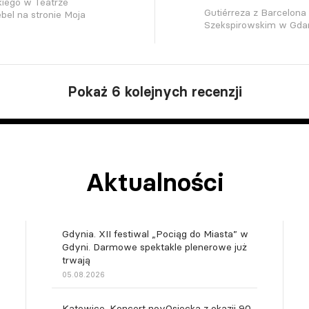
kiego w Teatrze
Gutiérreza z Barcelona
el na stronie Moja
Szekspirowskim w Gdań
Pokaż 6 kolejnych recenzji
Aktualności
Gdynia. XII festiwal „Pociąg do Miasta” w
Gdyni. Darmowe spektakle plenerowe już
trwają
05.08.2026
Katowice. Koncert novOsiecka z okazji 90.