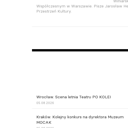
Winiars
Współczesnym w Warszawie. Pisze Jarosław Heb
Przestrzeń Kultury.
Wrocław. Scena letnia Teatru PO KOLEI
05.08.2026
Kraków. Kolejny konkurs na dyrektora Muzeum
MOCAK