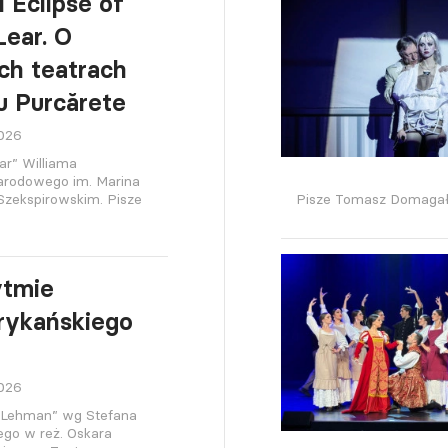
l Eclipse of
Lear. O
h teatrach
iu Purcărete
2026
ar” Williama
Narodowego im. Marina
Szekspirowskim. Pisze
Pisze Tomasz Domagał
ytmie
rykańskiego
2026
 Lehman” wg Stefana
ego w reż. Oskara