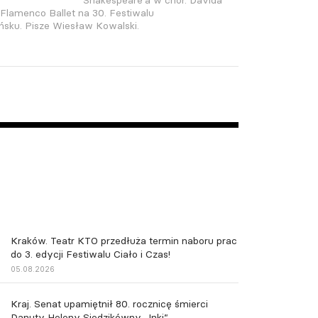
Shakespeare'a w chor. Davida
 Flamenco Ballet na 30. Festiwalu
sku. Pisze Wiesław Kowalski.
Kraków. Teatr KTO przedłuża termin naboru prac
do 3. edycji Festiwalu Ciało i Czas!
05.08.2026
Kraj. Senat upamiętnił 80. rocznicę śmierci
Danuty Heleny Siedzikówny „Inki”