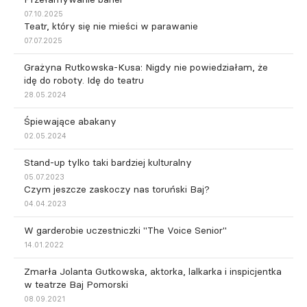
07.10.2025
Teatr, który się nie mieści w parawanie
07.07.2025
Grażyna Rutkowska-Kusa: Nigdy nie powiedziałam, że
idę do roboty. Idę do teatru
28.05.2024
Śpiewające abakany
02.05.2024
Stand-up tylko taki bardziej kulturalny
05.07.2023
Czym jeszcze zaskoczy nas toruński Baj?
04.04.2023
W garderobie uczestniczki "The Voice Senior"
14.01.2022
Zmarła Jolanta Gutkowska, aktorka, lalkarka i inspicjentka
w teatrze Baj Pomorski
08.09.2021