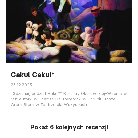
Gaku! Gaku!*
25.12.2025
„Gdzie się podział Baku?” Karoliny Okurowskiej-Wabnic w
reż. autorki w Teatrze Baj Pomorski w Toruniu. Pisze
Aram Stern w Teatrze dla Wszystkich.
Pokaż 6 kolejnych recenzji