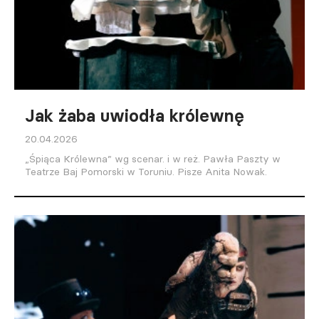
Jak żaba uwiodła królewnę
20.04.2026
„Śpiąca Królewna” wg scenar. i w reż. Pawła Paszty w
Teatrze Baj Pomorski w Toruniu. Pisze Anita Nowak.