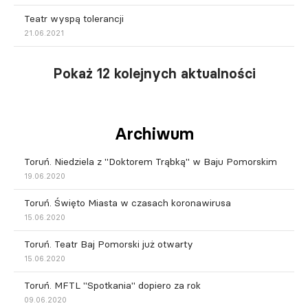
Teatr wyspą tolerancji
21.06.2021
Pokaż 12 kolejnych aktualności
Archiwum
Toruń. Niedziela z "Doktorem Trąbką" w Baju Pomorskim
19.06.2020
Toruń. Święto Miasta w czasach koronawirusa
15.06.2020
Toruń. Teatr Baj Pomorski już otwarty
15.06.2020
Toruń. MFTL "Spotkania" dopiero za rok
09.06.2020