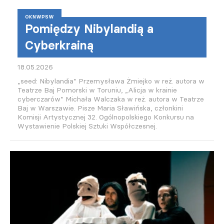
OKNWPSW
Pomiędzy Nibylandią a
Cyberkrainą
18.05.2026
„seed: Nibylandia” Przemysława Żmiejko w reż. autora w
Teatrze Baj Pomorski w Toruniu, „Alicja w krainie
cyberczarów” Michała Walczaka w reż. autora w Teatrze
Baj w Warszawie. Pisze Maria Sławińska, członkini
Komisji Artystycznej 32. Ogólnopolskiego Konkursu na
Wystawienie Polskiej Sztuki Współczesnej.