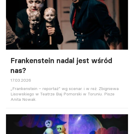
Frankenstein nadal jest wśród
nas?
17.03.2026
„Frankenstein – reportaż” wg scenar. i w reż. Zbigniewa
Lisowskiego w Teatrze Baj Pomorski w Toruniu. Pisze
Anita Nowak.