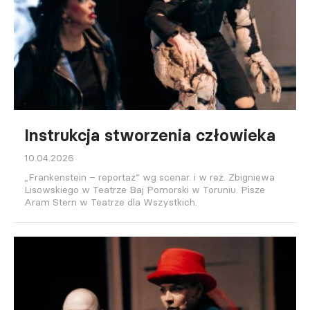
Instrukcja stworzenia człowieka
10.04.2026
„Frankenstein – reportaż” wg scenar. i w reż. Zbigniewa
Lisowskiego w Teatrze Baj Pomorski w Toruniu. Pisze
Aram Stern w Teatrze dla Wszystkich.