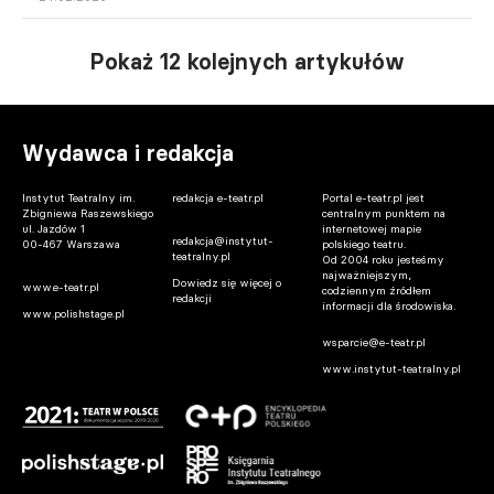
Pokaż 12 kolejnych artykułów
Wydawca i redakcja
Instytut Teatralny im.
redakcja e-teatr.pl
Portal e-teatr.pl jest
Zbigniewa Raszewskiego
centralnym punktem na
ul. Jazdów 1
internetowej mapie
redakcja@instytut-
00-467 Warszawa
polskiego teatru.
teatralny.pl
Od 2004 roku jesteśmy
najważniejszym,
Dowiedz się więcej o
www.e-teatr.pl
codziennym źródłem
redakcji
informacji dla środowiska.
www.polishstage.pl
wsparcie@e-teatr.pl
www.instytut-teatralny.pl