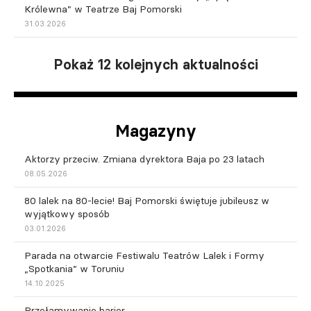
Królewna” w Teatrze Baj Pomorski
31.03.2026
Pokaż 12 kolejnych aktualności
Magazyny
Aktorzy przeciw. Zmiana dyrektora Baja po 23 latach
08.05.2026
80 lalek na 80-lecie! Baj Pomorski świętuje jubileusz w
wyjątkowy sposób
03.01.2026
Parada na otwarcie Festiwalu Teatrów Lalek i Formy
„Spotkania” w Toruniu
14.10.2025
Przełamywanie barier