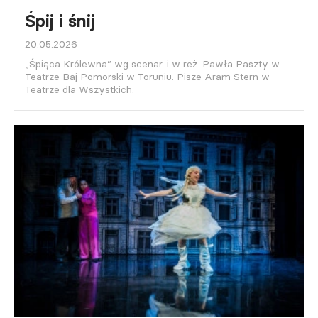
Śpij i śnij
20.05.2026
„Śpiąca Królewna” wg scenar. i w reż. Pawła Paszty w
Teatrze Baj Pomorski w Toruniu. Pisze Aram Stern w
Teatrze dla Wszystkich.