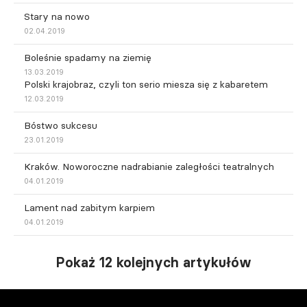
Stary na nowo
02.04.2019
Boleśnie spadamy na ziemię
13.03.2019
Polski krajobraz, czyli ton serio miesza się z kabaretem
12.03.2019
Bóstwo sukcesu
23.01.2019
Kraków. Noworoczne nadrabianie zaległości teatralnych
04.01.2019
Lament nad zabitym karpiem
04.01.2019
Pokaż 12 kolejnych artykułów