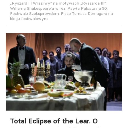
„Ryszard III Wrażliwy” na motywach „Ryszarda III”
Williama Shakespeare'a w reż. Pawła Palcata na 30.
Festiwalu Szekspirowskim. Pisze Tomasz Domagała na
blogu festiwalowym.
Total Eclipse of the Lear. O