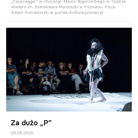
„Caravaggio” w choreogr. Mauro Bigonzettiego w Teatrze
Wielkim im. Stanisława Moniuszki w Poznaniu. Pisze
Adam Domalewski w portalu kultura.poznan.pl.
Za dużo „P”
05.08.2026