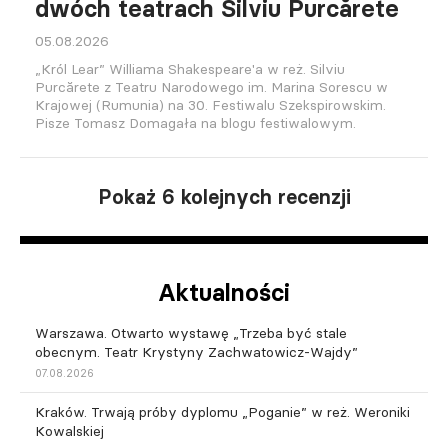
dwóch teatrach Silviu Purcărete
05.08.2026
„Król Lear” Williama Shakespeare'a w reż. Silviu
Purcărete z Teatru Narodowego im. Marina Sorescu w
Krajowej (Rumunia) na 30. Festiwalu Szekspirowskim.
Pisze Tomasz Domagała na blogu festiwalowym.
Pokaż 6 kolejnych recenzji
Aktualności
Warszawa. Otwarto wystawę „Trzeba być stale
obecnym. Teatr Krystyny Zachwatowicz-Wajdy”
07.08.2026
Kraków. Trwają próby dyplomu „Poganie” w reż. Weroniki
Kowalskiej