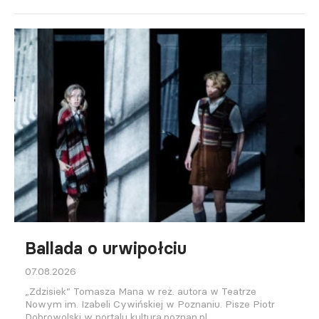
Ballada o urwipołciu
07.08.2026
„Zdzisiek” Tomasza Mana w reż. autora w Teatrze
Nowym im. Izabeli Cywińskiej w Poznaniu. Pisze Piotr
Dobrowolski w portalu kultura.poznan.pl.