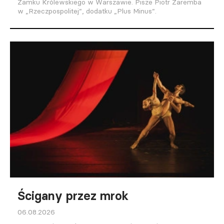
Zamku Królewskiego w Warszawie. Pisze Piotr Zaremba
w „Rzeczpospolitej”, dodatku „Plus Minus”.
Ścigany przez mrok
06.08.2026