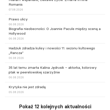
Romanis
07.08.2026
Prawo ulicy
06.08.2026
Biografia nieobecności. O Joannie Pacule między sceną a
Hollywood
06.08.2026
Hadziuk zdradza kulisy i nowości 11. sezonu kultowego
„Rancza”
06.08.2026
35 lat temu zmarła Kalina Jędrusik – aktorka, kolorowy
ptak w peerelowskiej szarzyźnie
06.08.2026
Krytyka nie jest zdradą
05.08.2026
Pokaż 12 kolejnych aktualności