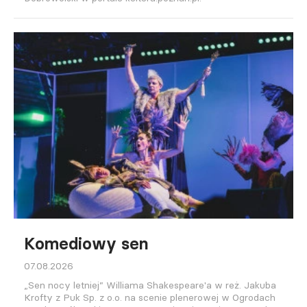
Komediowy sen
07.08.2026
„Sen nocy letniej” Williama Shakespeare'a w reż. Jakuba
Krofty z Puk Sp. z o.o. na scenie plenerowej w Ogrodach