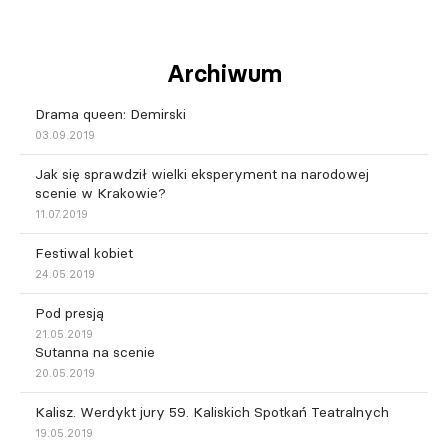
Archiwum
Drama queen: Demirski
03.09.2019
Jak się sprawdził wielki eksperyment na narodowej
scenie w Krakowie?
11.07.2019
Festiwal kobiet
24.05.2019
Pod presją
21.05.2019
Sutanna na scenie
20.05.2019
Kalisz. Werdykt jury 59. Kaliskich Spotkań Teatralnych
19.05.2019