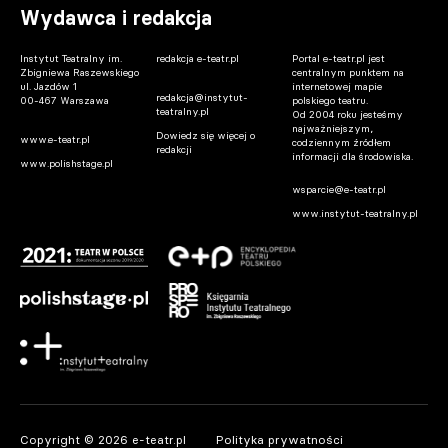
Wydawca i redakcja
Instytut Teatralny im.
redakcja e-teatr.pl
Portal e-teatr.pl jest
Zbigniewa Raszewskiego
centralnym punktem na
ul. Jazdów 1
internetowej mapie
redakcja@instytut-
00-467 Warszawa
polskiego teatru.
teatralny.pl
Od 2004 roku jesteśmy
najważniejszym,
Dowiedz się więcej o
www.e-teatr.pl
codziennym źródłem
redakcji
informacji dla środowiska.
www.polishstage.pl
wsparcie@e-teatr.pl
www.instytut-teatralny.pl
Copyright © 2026 e-teatr.pl
Polityka prywatności