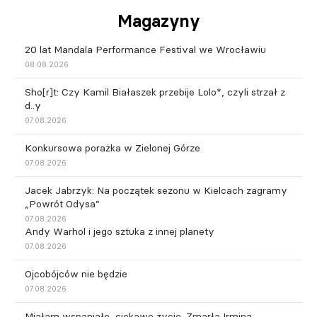
Magazyny
20 lat Mandala Performance Festival we Wrocławiu
08.08.2026
Sho[r]t: Czy Kamil Białaszek przebije Lolo*, czyli strzał z
d..y
07.08.2026
Konkursowa porażka w Zielonej Górze
07.08.2026
Jacek Jabrzyk: Na początek sezonu w Kielcach zagramy
„Powrót Odysa”
07.08.2026
Andy Warhol i jego sztuka z innej planety
07.08.2026
Ojcobójców nie będzie
07.08.2026
Miałam wspaniałe, ciekawe życie. Zmarła Irmina