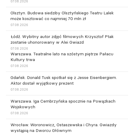
07.08.2026
Olsztyn. Budowa siedziby Olsztyńskiego Teatru Lalek
może kosztować co najmniej 70 mln zł
07.08.2026
Łódź. Wybitny autor zdjęć filmowych Krzysztof Ptak
zostanie uhonorowany w Alei Gwiazd
07.08.2026
Warszawa. Teatralne lato na szóstym piętrze Pałacu
Kultury trwa
07.08.2026
Gdańsk. Donald Tusk spotkał się z Jesse Eisenbergiem.
Aktor dostał wyjątkowy prezent
07.08.2026
Warszawa. Iga Cembrzyńska spocznie na Powązkach
Wojskowych
07.08.2026
Wrocław. Woronowicz, Ostaszewska i Chyra. Gwiazdy
wystąpią na Dworcu Głównym