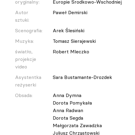
oryginalny:
Europie Środkowo-Wschodniej
Autor
Paweł Demirski
sztuki:
Scenografia:
Arek Ślesiński
Muzyka:
Tomasz Sierajewski
światło,
Robert Mleczko
projekcje
video
Asystentka
Sara Bustamante-Drozdek
reżyserki
Obsada:
Anna Dymna
Dorota Pomykała
Anna Radwan
Dorota Segda
Małgorzata Zawadzka
Juliusz Chrząstowski