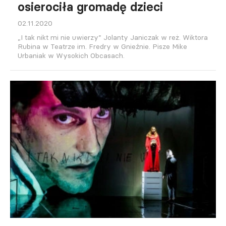
osierociła gromadę dzieci
02.11.2020
„I tak nikt mi nie uwierzy” Jolanty Janiczak w reż. Wiktora
Rubina w Teatrze im. Fredry w Gnieźnie. Pisze Mike
Urbaniak w Wysokich Obcasach.