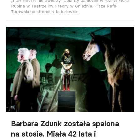
„I tak nikt mi nie uwierzy” Jolanty Janiczak w reż. Wiktora
Rubina w Teatrze im. Fredry w Gnieźnie. Pisze Rafał
Turowski na stronie rafalturow.ski.
Barbara Zdunk została spalona
na stosie. Miała 42 lata i