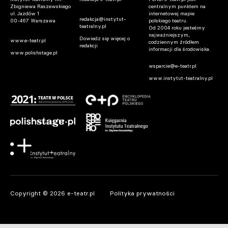
Zbigniewa Raszewskiego
centralnym punktem na
ul. Jazdów 1
internetowej mapie
redakcja@instytut-
00-467 Warszawa
polskiego teatru.
teatralny.pl
Od 2004 roku jesteśmy
najważniejszym,
Dowiedz się więcej o
www.e-teatr.pl
codziennym źródłem
redakcji
informacji dla środowiska.
www.polishstage.pl
wsparcie@e-teatr.pl
www.instytut-teatralny.pl
Copyright © 2026 e-teatr.pl
Polityka prywatności