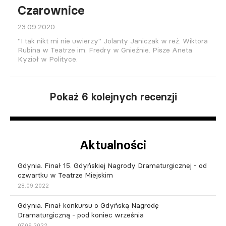
Czarownice
23.09.2020
"I tak nikt mi nie uwierzy" Jolanty Janiczak w reż. Wiktora
Rubina w Teatrze im. Fredry w Gnieźnie. Pisze Aneta
Kyzioł w Polityce.
Pokaż 6 kolejnych recenzji
Aktualności
Gdynia. Finał 15. Gdyńskiej Nagrody Dramaturgicznej - od
czwartku w Teatrze Miejskim
28.09.2022
Gdynia. Finał konkursu o Gdyńską Nagrodę
Dramaturgiczną - pod koniec września
07.09.2022