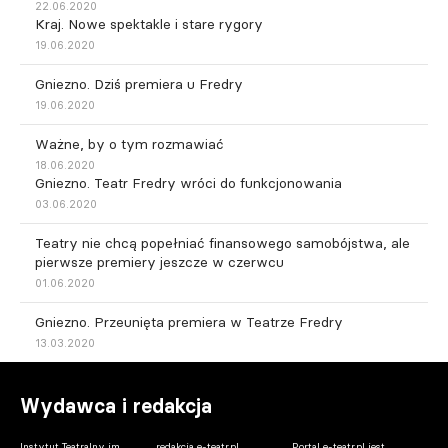
22.06.2020
Kraj. Nowe spektakle i stare rygory
19.06.2020
Gniezno. Dziś premiera u Fredry
19.06.2020
Ważne, by o tym rozmawiać
18.06.2020
Gniezno. Teatr Fredry wróci do funkcjonowania
03.06.2020
Teatry nie chcą popełniać finansowego samobójstwa, ale
pierwsze premiery jeszcze w czerwcu
01.06.2020
Gniezno. Przeunięta premiera w Teatrze Fredry
13.03.2020
Wydawca i redakcja
Instytut Teatralny im.
redakcja e-teatr.pl
Portal e-teatr.pl jest