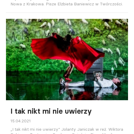
Nowa z Krakowa. Pisze Elżbieta Baniewicz w Twórczości.
I tak nikt mi nie uwierzy
15.04.2021
„I tak nikt mi nie uwierzy” Jolanty Janiczak w reż. Wiktora