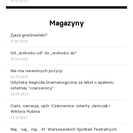
15.12.2020
Magazyny
Zjazd gnieźnieński?
11.06.2026
Od „wolności od” do „wolności do”
10.04.2026
Nie ma niewinnych pozycji
24.01.2025
Gdyńska Nagroda Dramaturgiczna za tekst o spaleniu
ostatniej "czarownicy"
28.09.2021
Ciało, narracja, opór. Czarownice Jolanty Janiczak i
Wiktora Rubina
28.07.2021
Naj… naj… naj… 41. Warszawskich Spotkań Teatralnych