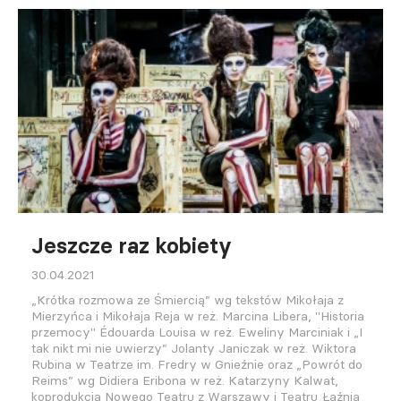
Jeszcze raz kobiety
30.04.2021
„Krótka rozmowa ze Śmiercią” wg tekstów Mikołaja z
Mierzyńca i Mikołaja Reja w reż. Marcina Libera, "Historia
przemocy" Édouarda Louisa w reż. Eweliny Marciniak i „I
tak nikt mi nie uwierzy” Jolanty Janiczak w reż. Wiktora
Rubina w Teatrze im. Fredry w Gnieźnie oraz „Powrót do
Reims” wg Didiera Eribona w reż. Katarzyny Kalwat,
koprodukcja Nowego Teatru z Warszawy i Teatru Łaźnia