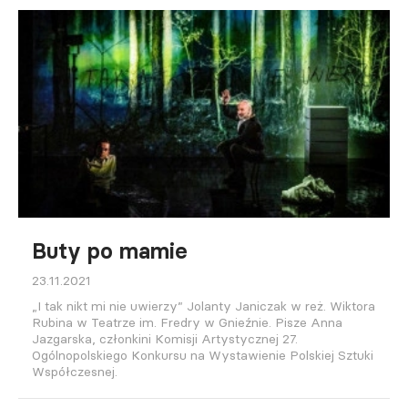
Buty po mamie
23.11.2021
„I tak nikt mi nie uwierzy” Jolanty Janiczak w reż. Wiktora
Rubina w Teatrze im. Fredry w Gnieźnie. Pisze Anna
Jazgarska, członkini Komisji Artystycznej 27.
Ogólnopolskiego Konkursu na Wystawienie Polskiej Sztuki
Współczesnej.