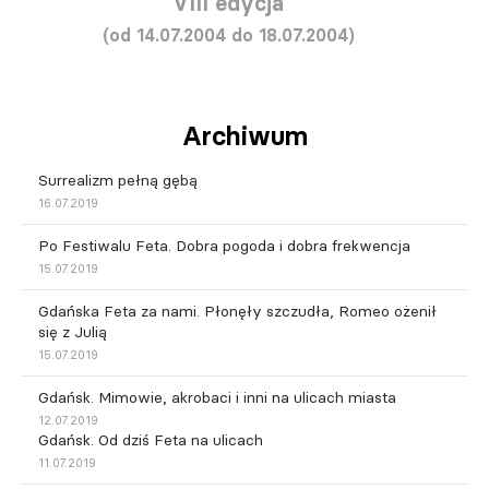
VIII edycja
(od 14.07.2004 do 18.07.2004)
Archiwum
Surrealizm pełną gębą
16.07.2019
Po Festiwalu Feta. Dobra pogoda i dobra frekwencja
15.07.2019
Gdańska Feta za nami. Płonęły szczudła, Romeo ożenił
się z Julią
15.07.2019
Gdańsk. Mimowie, akrobaci i inni na ulicach miasta
12.07.2019
Gdańsk. Od dziś Feta na ulicach
11.07.2019