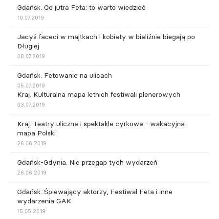
Gdańsk. Od jutra Feta: to warto wiedzieć
10.07.2019
Jacyś faceci w majtkach i kobiety w bieliźnie biegają po
Długiej
08.07.2019
Gdańsk. Fetowanie na ulicach
05.07.2019
Kraj. Kulturalna mapa letnich festiwali plenerowych
03.07.2019
Kraj. Teatry uliczne i spektakle cyrkowe - wakacyjna
mapa Polski
26.06.2019
Gdańsk-Gdynia. Nie przegap tych wydarzeń
26.06.2019
Gdańsk. Śpiewający aktorzy, Festiwal Feta i inne
wydarzenia GAK
15.05.2019