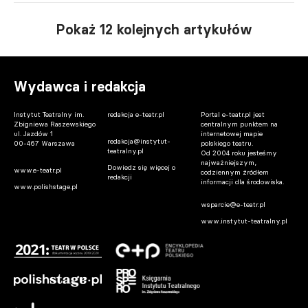
Pokaż 12 kolejnych artykułów
Wydawca i redakcja
Instytut Teatralny im.
redakcja e-teatr.pl
Portal e-teatr.pl jest
Zbigniewa Raszewskiego
centralnym punktem na
ul. Jazdów 1
internetowej mapie
redakcja@instytut-
00-467 Warszawa
polskiego teatru.
teatralny.pl
Od 2004 roku jesteśmy
najważniejszym,
Dowiedz się więcej o
www.e-teatr.pl
codziennym źródłem
redakcji
informacji dla środowiska.
www.polishstage.pl
wsparcie@e-teatr.pl
www.instytut-teatralny.pl