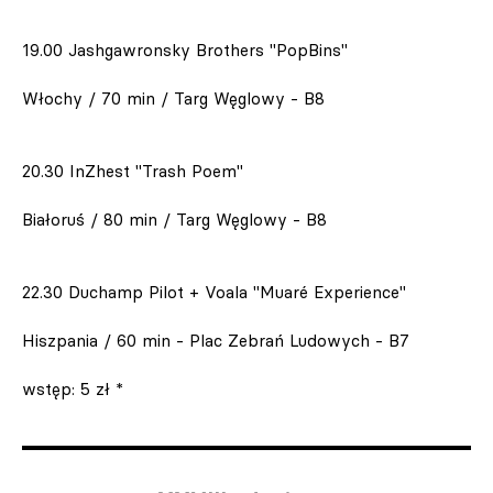
19.00 Jashgawronsky Brothers "PopBins"
Włochy / 70 min / Targ Węglowy - B8
20.30 InZhest "Trash Poem"
Białoruś / 80 min / Targ Węglowy - B8
22.30 Duchamp Pilot + Voala "Muaré Experience"
Hiszpania / 60 min - Plac Zebrań Ludowych - B7
wstęp: 5 zł *