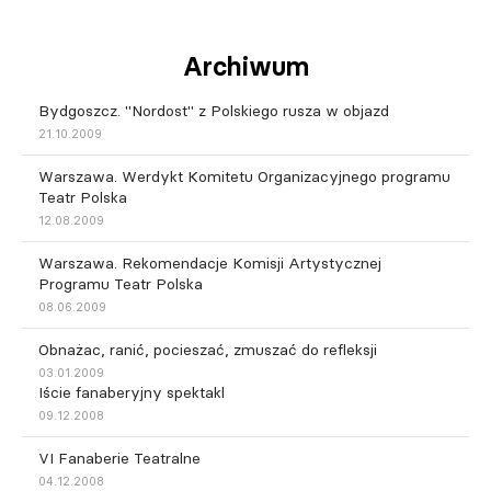
Archiwum
Bydgoszcz. "Nordost" z Polskiego rusza w objazd
21.10.2009
Warszawa. Werdykt Komitetu Organizacyjnego programu
Teatr Polska
12.08.2009
Warszawa. Rekomendacje Komisji Artystycznej
Programu Teatr Polska
08.06.2009
Obnażac, ranić, pocieszać, zmuszać do refleksji
03.01.2009
Iście fanaberyjny spektakl
09.12.2008
VI Fanaberie Teatralne
04.12.2008