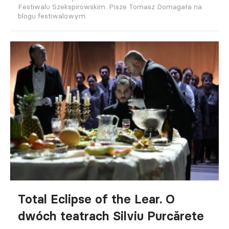
Festiwalu Szekspirowskim. Pisze Tomasz Domagała na
blogu festiwalowym.
Total Eclipse of the Lear. O
dwóch teatrach Silviu Purcărete