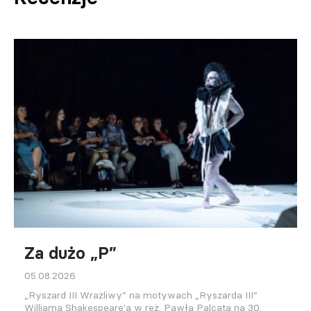
Za dużo „P”
05.08.2026
„Ryszard III Wrażliwy” na motywach „Ryszarda III”
Williama Shakespeare'a w reż. Pawła Palcata na 30.