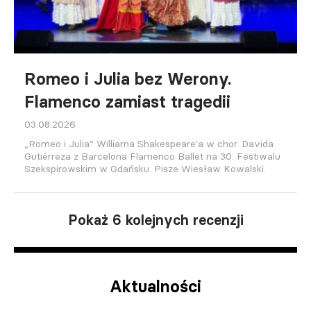
Romeo i Julia bez Werony.
Flamenco zamiast tragedii
03.08.2026
„Romeo i Julia” Williama Shakespeare'a w chor. Davida
Gutiérreza z Barcelona Flamenco Ballet na 30. Festiwalu
Szekspirowskim w Gdańsku. Pisze Wiesław Kowalski.
Pokaż 6 kolejnych recenzji
Aktualności