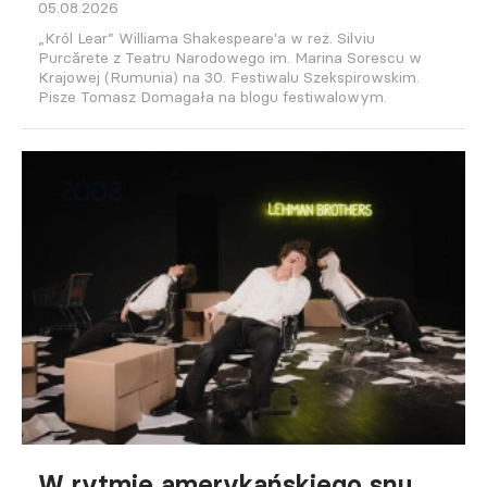
05.08.2026
„Król Lear” Williama Shakespeare'a w reż. Silviu
Purcărete z Teatru Narodowego im. Marina Sorescu w
Krajowej (Rumunia) na 30. Festiwalu Szekspirowskim.
Pisze Tomasz Domagała na blogu festiwalowym.
W rytmie amerykańskiego snu