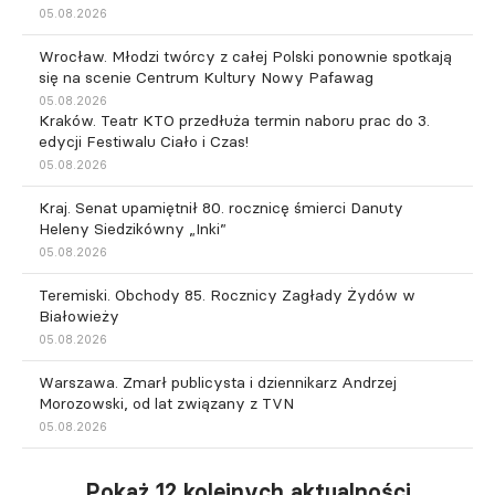
05.08.2026
Wrocław. Młodzi twórcy z całej Polski ponownie spotkają
się na scenie Centrum Kultury Nowy Pafawag
05.08.2026
Kraków. Teatr KTO przedłuża termin naboru prac do 3.
edycji Festiwalu Ciało i Czas!
05.08.2026
Kraj. Senat upamiętnił 80. rocznicę śmierci Danuty
Heleny Siedzikówny „Inki”
05.08.2026
Teremiski. Obchody 85. Rocznicy Zagłady Żydów w
Białowieży
05.08.2026
Warszawa. Zmarł publicysta i dziennikarz Andrzej
Morozowski, od lat związany z TVN
05.08.2026
Pokaż 12 kolejnych aktualności