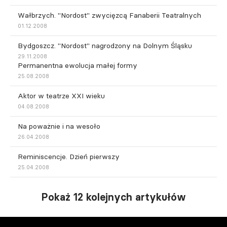
Wałbrzych. "Nordost" zwycięzcą Fanaberii Teatralnych
01.12.2008
Bydgoszcz. "Nordost" nagrodzony na Dolnym Śląsku
29.11.2008
Permanentna ewolucja małej formy
25.08.2008
Aktor w teatrze XXI wieku
04.08.2008
Na poważnie i na wesoło
26.04.2008
Reminiscencje. Dzień pierwszy
25.04.2008
Pokaż 12 kolejnych artykułów