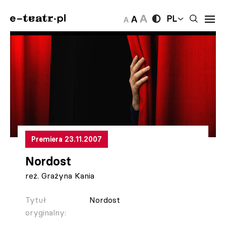
PL
Premiera 23.11.2007
Nordost
reż. Grażyna Kania
Tytuł
Nordost
oryginalny: