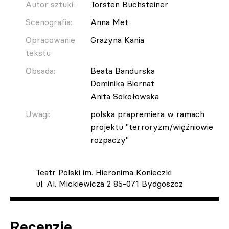
Autor sztuki:
Torsten Buchsteiner
Scenografia:
Anna Met
Opracowanie
Grażyna Kania
tekstu
Obsada:
Beata Bandurska
Dominika Biernat
Anita Sokołowska
Uwagi:
polska prapremiera w ramach
projektu "terroryzm/więźniowie
rozpaczy"
Teatr Polski im. Hieronima Konieczki
ul. Al. Mickiewicza 2 85-071 Bydgoszcz
Recenzje