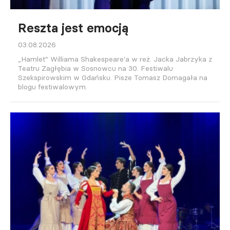
Reszta jest emocją
03.08.2026
„Hamlet” Williama Shakespeare'a w reż. Jacka Jabrzyka z
Teatru Zagłębia w Sosnowcu na 30. Festiwalu
Szekspirowskim w Gdańsku. Pisze Tomasz Domagała na
blogu festiwalowym.