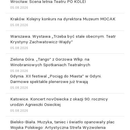
Wrocław. Scena letnia Teatru PO KOLEI
05.08.2026
Kraków. Kolejny konkurs na dyrektora Muzeum MOCAK
05.08.2026
Warszawa. Wystawa „Trzeba być stale obecnym. Teatr
Krystyny Zachwatowicz-Wajdy”
05.08.2026
Zielona Góra. „Tango” z Gorzowa Wlkp. na
Winobraniowych Spotkaniach Teatralnych
05.08.2026
Gdynia. XII festiwal „Pociąg do Miasta” w Gdyni.
Darmowe spektakle plenerowe już trwają
05.08.2026
Katowice. Koncert novOsiecka z okazji 90. rocznicy
urodzin Agnieszki Osieckiej
05.08.2026
Bielsko-Biała. Muzyka, taniec i światło opanowały plac
Wojska Polskiego: Artystyczna Strefa Wyzwolenia