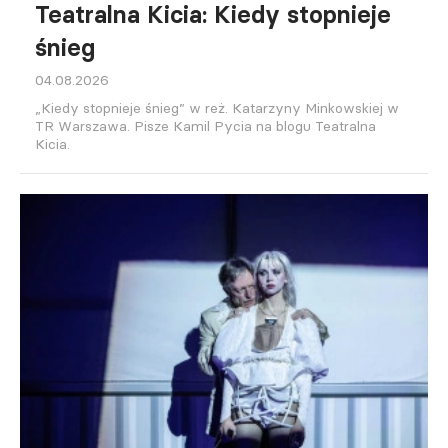
Teatralna Kicia: Kiedy stopnieje
śnieg
04.08.2026
„Kiedy stopnieje śnieg” w reż. Katarzyny Minkowskiej w
TR Warszawa. Pisze Kamil Pycia na blogu Teatralna
Kicia.