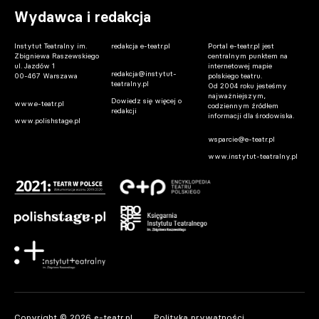
Wydawca i redakcja
Instytut Teatralny im.
redakcja e-teatr.pl
Portal e-teatr.pl jest
Zbigniewa Raszewskiego
centralnym punktem na
ul. Jazdów 1
internetowej mapie
redakcja@instytut-
00-467 Warszawa
polskiego teatru.
teatralny.pl
Od 2004 roku jesteśmy
najważniejszym,
Dowiedz się więcej o
www.e-teatr.pl
codziennym źródłem
redakcji
informacji dla środowiska.
www.polishstage.pl
wsparcie@e-teatr.pl
www.instytut-teatralny.pl
Copyright © 2026 e-teatr.pl
Polityka prywatności