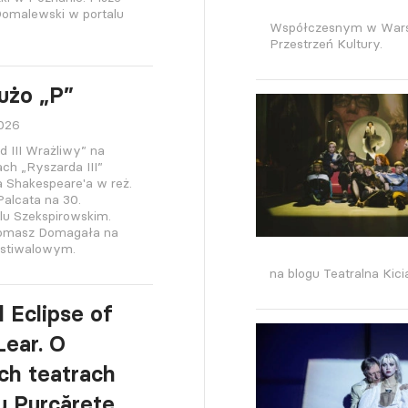
omalewski w portalu
Współczesnym w Warsza
Przestrzeń Kultury.
użo „P”
2026
d III Wrażliwy” na
h „Ryszarda III”
a Shakespeare'a w reż.
alcata na 30.
lu Szekspirowskim.
Tomasz Domagała na
estiwalowym.
na blogu Teatralna Kici
l Eclipse of
Lear. O
h teatrach
iu Purcărete