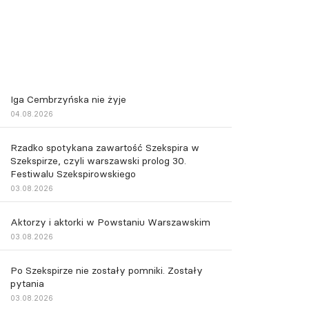
Iga Cembrzyńska nie żyje
04.08.2026
Rzadko spotykana zawartość Szekspira w
Szekspirze, czyli warszawski prolog 30.
Festiwalu Szekspirowskiego
03.08.2026
Aktorzy i aktorki w Powstaniu Warszawskim
03.08.2026
Po Szekspirze nie zostały pomniki. Zostały
pytania
03.08.2026