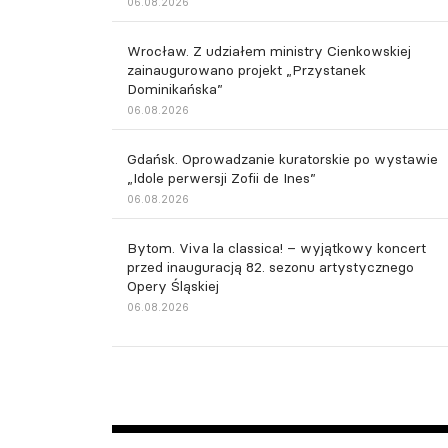
06.08.2026
Wrocław. Z udziałem ministry Cienkowskiej
zainaugurowano projekt „Przystanek
Dominikańska”
06.08.2026
Gdańsk. Oprowadzanie kuratorskie po wystawie
„Idole perwersji Zofii de Ines”
06.08.2026
Bytom. Viva la classica! – wyjątkowy koncert
przed inauguracją 82. sezonu artystycznego
Opery Śląskiej
06.08.2026