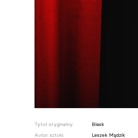
Tytuł oryginalny:
Blask
Autor sztuki:
Leszek Mądzik