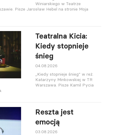
Winiarskiego w Teatrze
wie. Pisze Jarosław Hebel na stronie Moja
Teatralna Kicia:
Kiedy stopnieje
śnieg
04.08.2026
„Kiedy stopnieje śnieg” w reż.
Katarzyny Minkowskiej w TR
Warszawa. Pisze Kamil Pycia
a.
Reszta jest
emocją
03.08.2026