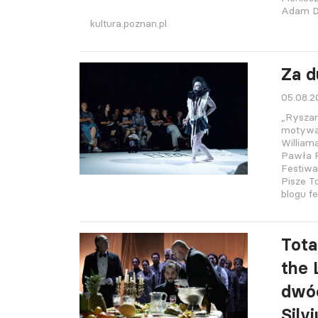
Adam D
kultura.poznan.pl.
Za d
05.08.
„Ryszar
motywac
William
Pawła P
Festiwa
Pisze 
blogu f
Tota
the 
dwóc
Silv