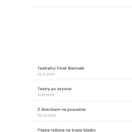
Teatralny Finał Biennale
02.11.2009
Teatry po sezonie
15.07.2009
Z dzieckiem na poważnie
05.03.2009
Ptasia rodzina na tropie blasku