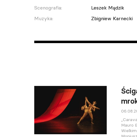
Scenografia:
Leszek Mądzik
Muzyka:
Zbigniew Karnecki
Ścig
mro
06.08.
„Carava
Mauro B
Wielkim
Moniusz