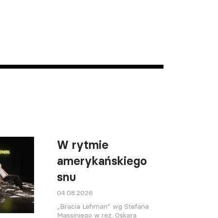
W rytmie
amerykańskiego
snu
04.08.2026
„Bracia Lehman” wg Stefana
Massiniego w reż. Oskara