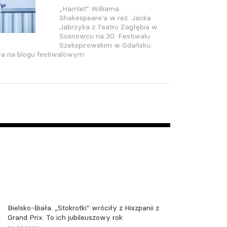
„Hamlet” Williama
Shakespeare'a w reż. Jacka
Jabrzyka z Teatru Zagłębia w
Sosnowcu na 30. Festiwalu
Szekspirowskim w Gdańsku.
a na blogu festiwalowym.
Bielsko-Biała. „Stokrotki” wróciły z Hiszpanii z
Grand Prix. To ich jubileuszowy rok