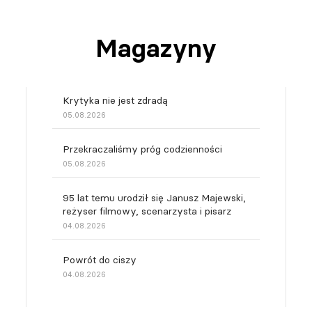
Magazyny
Krytyka nie jest zdradą
05.08.2026
Przekraczaliśmy próg codzienności
05.08.2026
95 lat temu urodził się Janusz Majewski,
reżyser filmowy, scenarzysta i pisarz
04.08.2026
Powrót do ciszy
04.08.2026