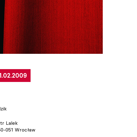
1.02.2009
zik
tr Lalek
 50-051 Wrocław