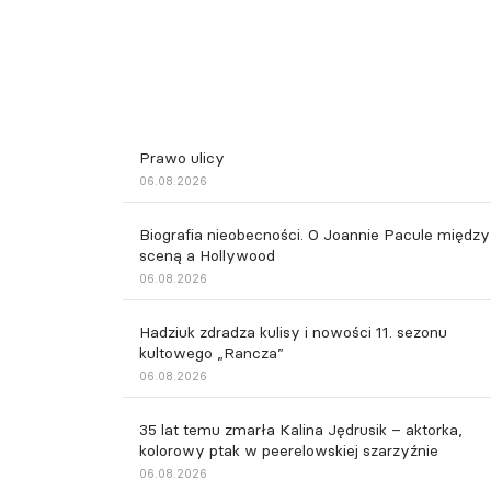
Prawo ulicy
06.08.2026
Biografia nieobecności. O Joannie Pacule między
sceną a Hollywood
06.08.2026
Hadziuk zdradza kulisy i nowości 11. sezonu
kultowego „Rancza”
06.08.2026
35 lat temu zmarła Kalina Jędrusik – aktorka,
kolorowy ptak w peerelowskiej szarzyźnie
06.08.2026