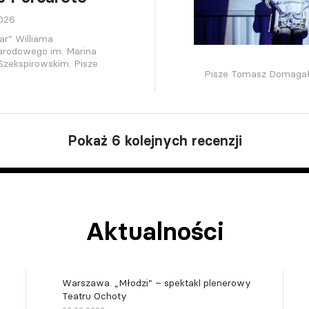
2026
ar” Williama
Narodowego im. Marina
Szekspirowskim. Pisze
Pisze Tomasz Domagał
Pokaż 6 kolejnych recenzji
Aktualności
Warszawa. „Młodzi” – spektakl plenerowy
Teatru Ochoty