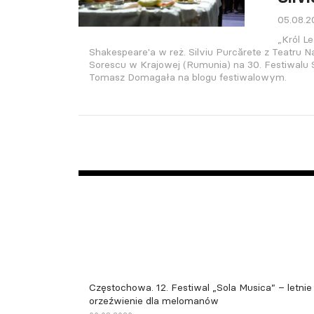
05.08.
„Król Le
Shakespeare'a w reż. Silviu Purcărete z Teatru 
Sorescu w Krajowej (Rumunia) na 30. Festiwalu 
Tomasz Domagała na blogu festiwalowym.
Częstochowa. 12. Festiwal „Sola Musica” – letnie
orzeźwienie dla melomanów