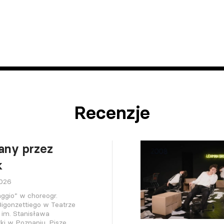
Recenzje
any przez
k
2026
ggio” w choreogr.
igonzettiego w Teatrze
 im. Stanisława
ki w Poznaniu. Pisze