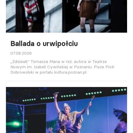
Ballada o urwipołciu
07.08.2026
„Zdzisiek” Tomasza Mana w reż. autora w Teatrze
Nowym im. Izabeli Cywińskiej w Poznaniu. Pisze Piotr
Dobrowolski w portalu kultura.poznan.pl.