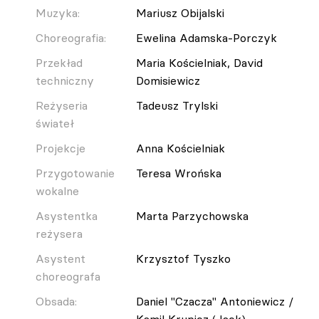
Muzyka:
Mariusz Obijalski
Choreografia:
Ewelina Adamska-Porczyk
Przekład
Maria Kościelniak, David
techniczny
Domisiewicz
Reżyseria
Tadeusz Trylski
świateł
Projekcje
Anna Kościelniak
Przygotowanie
Teresa Wrońska
wokalne
Asystentka
Marta Parzychowska
reżysera
Asystent
Krzysztof Tyszko
choreografa
Obsada:
Daniel "Czacza" Antoniewicz /
Kamil Krupicz (Jack)