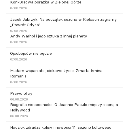
Konkursowa porażka w Zielonej Górze
07.08.2026
Jacek Jabrzyk: Na początek sezonu w Kielcach zagramy
„Powrót Odysa”
07.08.2026
Andy Warhol i jego sztuka z innej planety
07.08.2026
Ojcobójców nie będzie
07.08.2026
Miałam wspaniałe, ciekawe życie. Zmarła Irmina
Romanis
07.08.2026
Prawo ulicy
06.08.2026
Biografia nieobecności. O Joannie Pacule między sceną a
Hollywood
06.08.2026
Hadziuk zdradza kulisy i nowości 11. sezonu kultowego