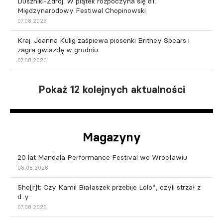
Duszniki-Zdrój. W piątek rozpoczyna się 81.
Międzynarodowy Festiwal Chopinowski
07.08.2026
Kraj. Joanna Kulig zaśpiewa piosenki Britney Spears i
zagra gwiazdę w grudniu
07.08.2026
Pokaż 12 kolejnych aktualności
Magazyny
20 lat Mandala Performance Festival we Wrocławiu
08.08.2026
Sho[r]t: Czy Kamil Białaszek przebije Lolo*, czyli strzał z
d..y
07.08.2026