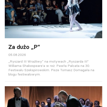
Za dużo „P”
05.08.2026
„Ryszard III Wrażliwy” na motywach „Ryszarda III”
Williama Shakespeare'a w reż. Pawła Palcata na 30.
Festiwalu Szekspirowskim. Pisze Tomasz Domagała na
blogu festiwalowym.