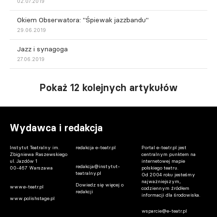
02.07.2019
Okiem Obserwatora: "Śpiewak jazzbandu"
29.06.2019
Jazz i synagoga
27.06.2019
Pokaż 12 kolejnych artykułów
Wydawca i redakcja
Instytut Teatralny im.
redakcja e-teatr.pl
Portal e-teatr.pl jest
Zbigniewa Raszewskiego
centralnym punktem na
ul. Jazdów 1
internetowej mapie
redakcja@instytut-
00-467 Warszawa
polskiego teatru.
teatralny.pl
Od 2004 roku jesteśmy
najważniejszym,
Dowiedz się więcej o
www.e-teatr.pl
codziennym źródłem
redakcji
informacji dla środowiska.
www.polishstage.pl
wsparcie@e-teatr.pl