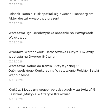
07.08.2026
Gdańsk. Donald Tusk spotkał się z Jesse Eisenbergiem.
Aktor dostał wyjątkowy prezent
07.08.2026
Warszawa. Iga Cembrzyńska spocznie na Powązkach
Wojskowych
07.08.2026
Wrocław. Woronowicz, Ostaszewska i Chyra. Gwiazdy
wystąpią na Dworcu Głównym
07.08.2026
Warszawa. Nabór do Komisji Artystycznej 33.
Ogólnopolskiego Konkursu na Wystawienie Polskiej Sztuki
Współczesnej
07.08.2026
Kraków. Muzyczny spacer po zabytkach – za tydzień 51.
Festiwal „Muzyka w Starym Krakowie”
07.08.2026