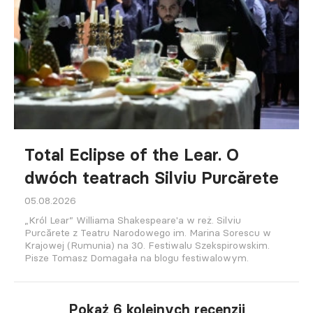
Total Eclipse of the Lear. O
dwóch teatrach Silviu Purcărete
05.08.2026
„Król Lear” Williama Shakespeare'a w reż. Silviu
Purcărete z Teatru Narodowego im. Marina Sorescu w
Krajowej (Rumunia) na 30. Festiwalu Szekspirowskim.
Pisze Tomasz Domagała na blogu festiwalowym.
Pokaż 6 kolejnych recenzji