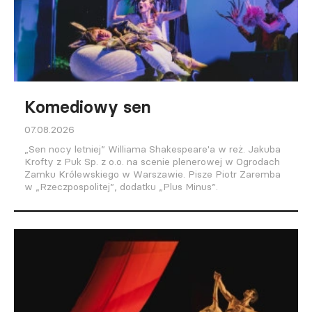
Komediowy sen
07.08.2026
„Sen nocy letniej” Williama Shakespeare'a w reż. Jakuba
Krofty z Puk Sp. z o.o. na scenie plenerowej w Ogrodach
Zamku Królewskiego w Warszawie. Pisze Piotr Zaremba
w „Rzeczpospolitej”, dodatku „Plus Minus”.