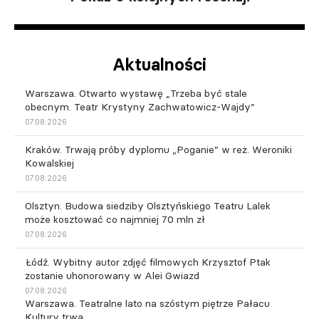
Aktualności
Warszawa. Otwarto wystawę „Trzeba być stale
obecnym. Teatr Krystyny Zachwatowicz-Wajdy”
07.08.2026
Kraków. Trwają próby dyplomu „Poganie” w reż. Weroniki
Kowalskiej
07.08.2026
Olsztyn. Budowa siedziby Olsztyńskiego Teatru Lalek
może kosztować co najmniej 70 mln zł
07.08.2026
Łódź. Wybitny autor zdjęć filmowych Krzysztof Ptak
zostanie uhonorowany w Alei Gwiazd
07.08.2026
Warszawa. Teatralne lato na szóstym piętrze Pałacu
Kultury trwa