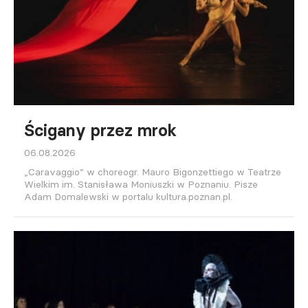
Ścigany przez mrok
06.08.2026
„Caravaggio” w choreogr. Mauro Bigonzettiego w Teatrze
Wielkim im. Stanisława Moniuszki w Poznaniu. Pisze
Adam Domalewski w portalu kultura.poznan.pl.