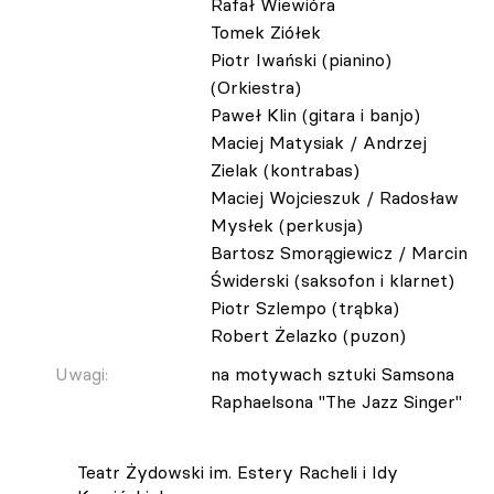
Rafał Wiewióra
Tomek Ziółek
Piotr Iwański (pianino)
(Orkiestra)
Paweł Klin (gitara i banjo)
Maciej Matysiak / Andrzej
Zielak (kontrabas)
Maciej Wojcieszuk / Radosław
Mysłek (perkusja)
Bartosz Smorągiewicz / Marcin
Świderski (saksofon i klarnet)
Piotr Szlempo (trąbka)
Robert Żelazko (puzon)
Uwagi:
na motywach sztuki Samsona
Raphaelsona "The Jazz Singer"
Teatr Żydowski im. Estery Racheli i Idy