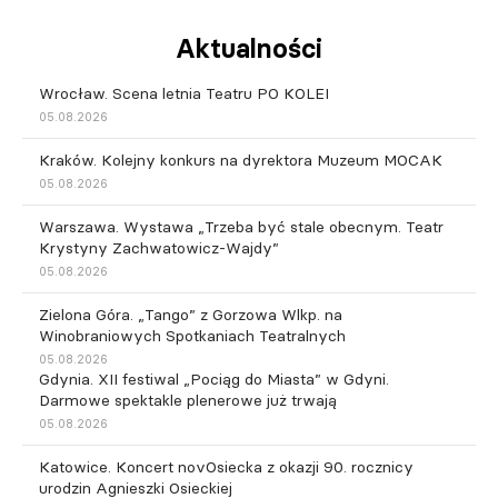
Aktualności
Wrocław. Scena letnia Teatru PO KOLEI
05.08.2026
Kraków. Kolejny konkurs na dyrektora Muzeum MOCAK
05.08.2026
Warszawa. Wystawa „Trzeba być stale obecnym. Teatr
Krystyny Zachwatowicz-Wajdy”
05.08.2026
Zielona Góra. „Tango” z Gorzowa Wlkp. na
Winobraniowych Spotkaniach Teatralnych
05.08.2026
Gdynia. XII festiwal „Pociąg do Miasta” w Gdyni.
Darmowe spektakle plenerowe już trwają
05.08.2026
Katowice. Koncert novOsiecka z okazji 90. rocznicy
urodzin Agnieszki Osieckiej