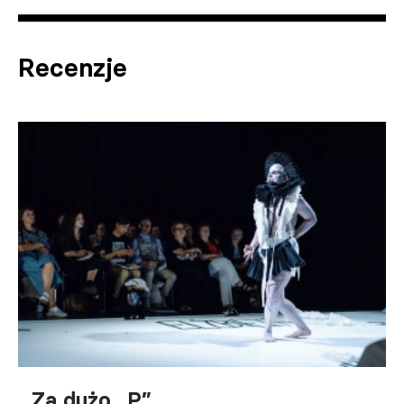
Recenzje
Za dużo „P”