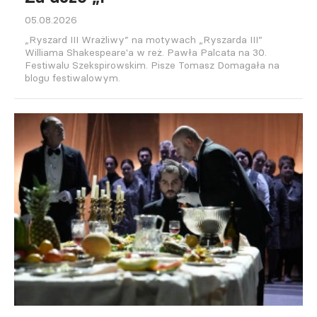
05.08.2026
„Ryszard III Wrażliwy” na motywach „Ryszarda III”
Williama Shakespeare'a w reż. Pawła Palcata na 30.
Festiwalu Szekspirowskim. Pisze Tomasz Domagała na
blogu festiwalowym.