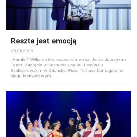
Reszta jest emocją
03.08.2026
„Hamlet” Williama Shakespeare'a w reż. Jacka Jabrzyka z
Teatru Zagłębia w Sosnowcu na 30. Festiwalu
Szekspirowskim w Gdańsku. Pisze Tomasz Domagała na
blogu festiwalowym.