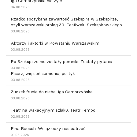
Iga Cembrzyńska nie żyje
04.08.2026
Rzadko spotykana zawartość Szekspira w Szekspirze,
czyli warszawski prolog 30. Festiwalu Szekspirowskiego
03.08.2026
Aktorzy i aktorki w Powstaniu Warszawskim
03.08.2026
Po Szekspirze nie zostały pomniki. Zostały pytania
03.08.2026
Pisarz, więzień sumienia, polityk
03.08.2026
Żuczek frunie do nieba. Iga Cembrzyńska
03.08.2026
Teatr na wakacyjnym szlaku. Teatr Tempo
02.08.2026
Pina Bausch. Wciąż uczy nas patrzeć
01.08.2026