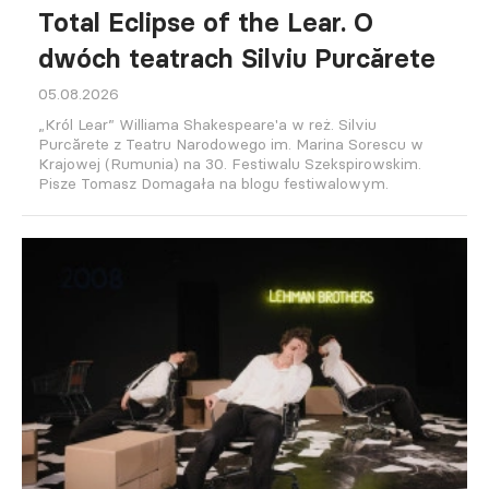
Total Eclipse of the Lear. O
dwóch teatrach Silviu Purcărete
05.08.2026
„Król Lear” Williama Shakespeare'a w reż. Silviu
Purcărete z Teatru Narodowego im. Marina Sorescu w
Krajowej (Rumunia) na 30. Festiwalu Szekspirowskim.
Pisze Tomasz Domagała na blogu festiwalowym.