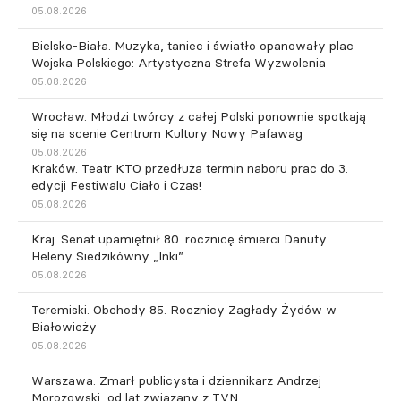
05.08.2026
Bielsko-Biała. Muzyka, taniec i światło opanowały plac
Wojska Polskiego: Artystyczna Strefa Wyzwolenia
05.08.2026
Wrocław. Młodzi twórcy z całej Polski ponownie spotkają
się na scenie Centrum Kultury Nowy Pafawag
05.08.2026
Kraków. Teatr KTO przedłuża termin naboru prac do 3.
edycji Festiwalu Ciało i Czas!
05.08.2026
Kraj. Senat upamiętnił 80. rocznicę śmierci Danuty
Heleny Siedzikówny „Inki”
05.08.2026
Teremiski. Obchody 85. Rocznicy Zagłady Żydów w
Białowieży
05.08.2026
Warszawa. Zmarł publicysta i dziennikarz Andrzej
Morozowski, od lat związany z TVN