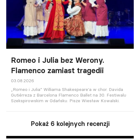
Romeo i Julia bez Werony.
Flamenco zamiast tragedii
03.08.2026
„Romeo i Julia” Williama Shakespeare'a w chor. Davida
Gutiérreza z Barcelona Flamenco Ballet na 30. Festiwalu
Szekspirowskim w Gdańsku. Pisze Wiesław Kowalski.
Pokaż 6 kolejnych recenzji