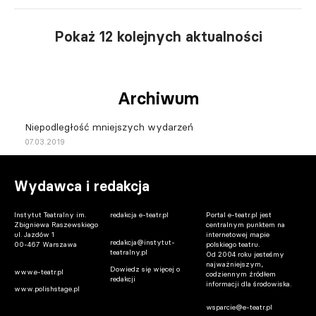
Pokaż 12 kolejnych aktualności
Archiwum
Niepodległość mniejszych wydarzeń
07.03.2019
Wydawca i redakcja
Instytut Teatralny im.
redakcja e-teatr.pl
Portal e-teatr.pl jest
Zbigniewa Raszewskiego
centralnym punktem na
ul. Jazdów 1
internetowej mapie
redakcja@instytut-
00-467 Warszawa
polskiego teatru.
teatralny.pl
Od 2004 roku jesteśmy
najważniejszym,
Dowiedz się więcej o
www.e-teatr.pl
codziennym źródłem
redakcji
informacji dla środowiska.
www.polishstage.pl
wsparcie@e-teatr.pl