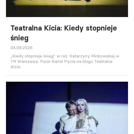
Teatralna Kicia: Kiedy stopnieje
śnieg
04.08.2026
„Kiedy stopnieje śnieg” w reż. Katarzyny Minkowskiej w
TR Warszawa. Pisze Kamil Pycia na blogu Teatralna
Kicia.