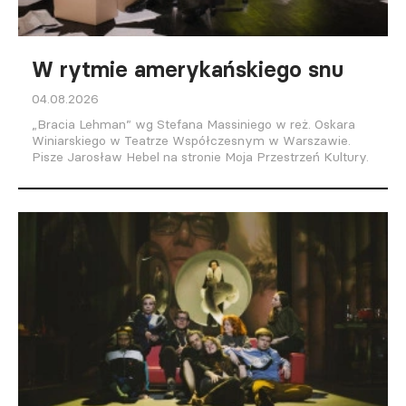
W rytmie amerykańskiego snu
04.08.2026
„Bracia Lehman” wg Stefana Massiniego w reż. Oskara
Winiarskiego w Teatrze Współczesnym w Warszawie.
Pisze Jarosław Hebel na stronie Moja Przestrzeń Kultury.