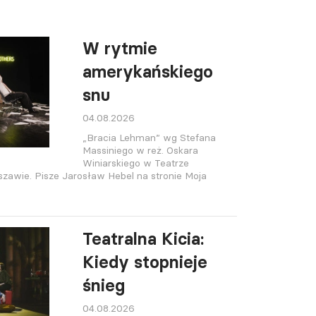
W rytmie
amerykańskiego
snu
04.08.2026
„Bracia Lehman” wg Stefana
Massiniego w reż. Oskara
Winiarskiego w Teatrze
wie. Pisze Jarosław Hebel na stronie Moja
Teatralna Kicia:
Kiedy stopnieje
śnieg
04.08.2026