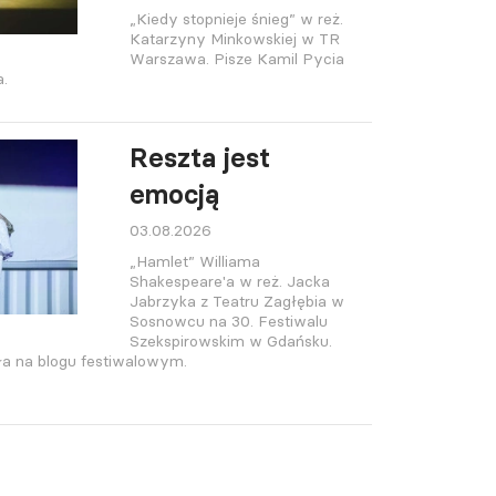
„Kiedy stopnieje śnieg” w reż.
Katarzyny Minkowskiej w TR
Warszawa. Pisze Kamil Pycia
a.
Reszta jest
emocją
03.08.2026
„Hamlet” Williama
Shakespeare'a w reż. Jacka
Jabrzyka z Teatru Zagłębia w
Sosnowcu na 30. Festiwalu
Szekspirowskim w Gdańsku.
a na blogu festiwalowym.