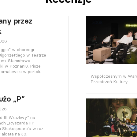
any przez
k
2026
ggio” w choreogr.
igonzettiego w Teatrze
 im. Stanisława
ki w Poznaniu. Pisze
omalewski w portalu
Współczesnym w Warsza
Przestrzeń Kultury.
użo „P”
2026
d III Wrażliwy” na
h „Ryszarda III”
a Shakespeare'a w reż.
alcata na 30.