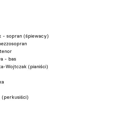
k - sopran (śpiewacy)
mezzosopran
 tenor
a - bas
a-Wojtczak (pianiści)
ka
(perkusiści)