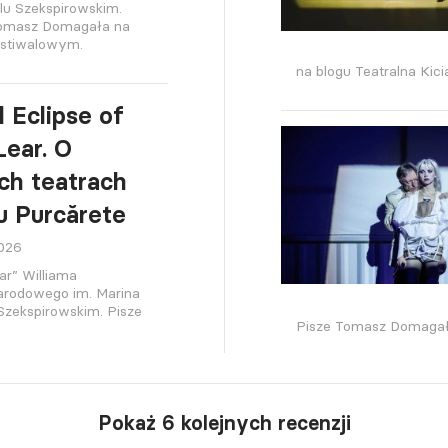
lu Szekspirowskim.
Tomasz Domagała na
estiwalowym.
na blogu Teatralna Kici
l Eclipse of
Lear. O
h teatrach
iu Purcărete
2026
ar” Williama
Narodowego im. Marina
Szekspirowskim. Pisze
Pisze Tomasz Domagał
Pokaż 6 kolejnych recenzji