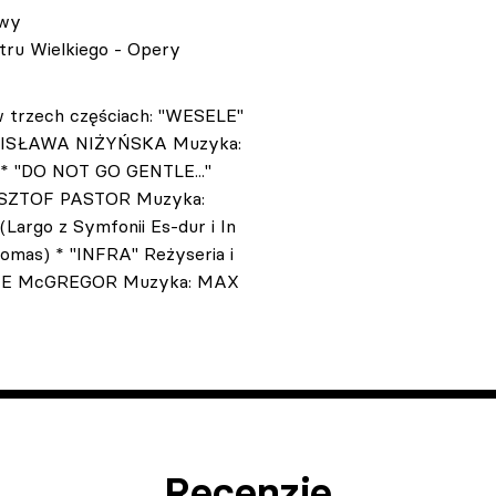
owy
atru Wielkiego - Opery
 trzech częściach: "WESELE"
ONISŁAWA NIŻYŃSKA Muzyka:
 "DO NOT GO GENTLE..."
YSZTOF PASTOR Muzyka:
argo z Symfonii Es-dur i In
mas) * "INFRA" Reżyseria i
YNE McGREGOR Muzyka: MAX
Recenzje