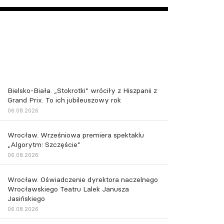
Bielsko-Biała. „Stokrotki” wróciły z Hiszpanii z
Grand Prix. To ich jubileuszowy rok
06.08.2026
Wrocław. Wrześniowa premiera spektaklu
„Algorytm: Szczęście”
06.08.2026
Wrocław. Oświadczenie dyrektora naczelnego
Wrocławskiego Teatru Lalek Janusza
Jasińskiego
06.08.2026