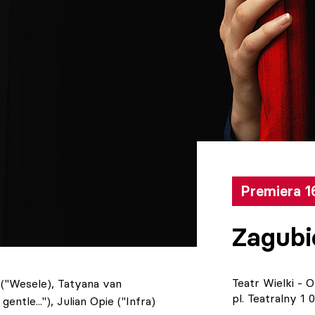
Premiera 16
Zagubi
Teatr Wielki -
("Wesele), Tatyana van
pl. Teatralny 1
ntle..."), Julian Opie ("Infra)