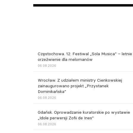
Częstochowa. 12. Festiwal „Sola Musica” – letnie
orzeźwienie dla melomanów
06.08.2026
Wrocław. Z udziałem ministry Cienkowskiej
zainaugurowano projekt „Przystanek
Dominikańska”
06.08.2026
Gdańsk. Oprowadzanie kuratorskie po wystawie
„Idole perwersji Zofii de Ines”
06.08.2026