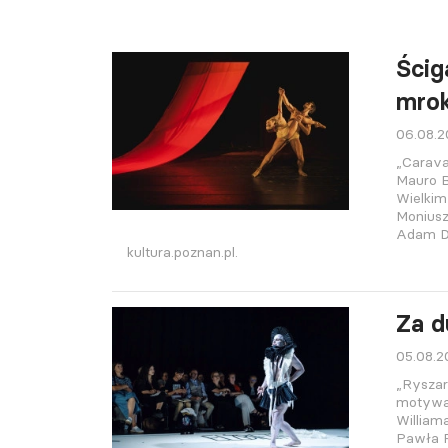
Ścig
mro
06.08.
„Carava
Mauro B
Wielkim
Moniusz
Adam D
kultura.poznan.pl.
Za d
05.08.
„Ryszar
motywac
William
Pawła P