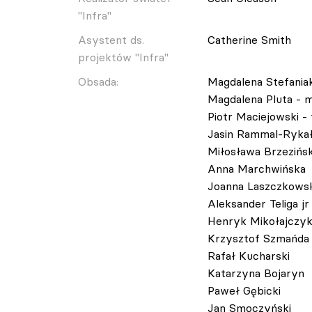
"Infra"
Asystent ds.
Catherine Smith
projektów "Infra"
Obsada:
Magdalena Stefania
Magdalena Pluta - 
Piotr Maciejowski -
Jasin Rammal-Rykał
Miłosława Brzezińsk
Anna Marchwińska
Joanna Laszczkows
Aleksander Teliga jr
Henryk Mikołajczyk 
Krzysztof Szmańda
Rafał Kucharski
Katarzyna Bojaryn
Paweł Gębicki
Jan Smoczyński