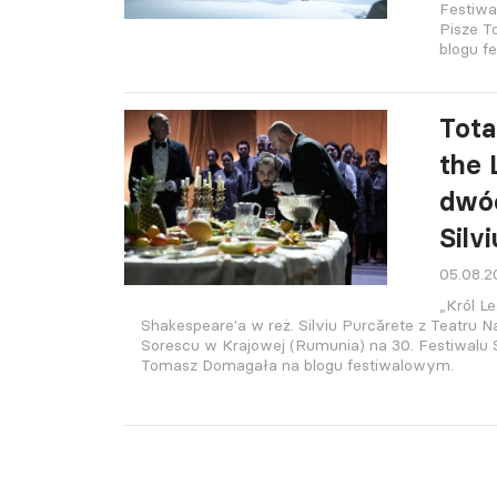
Festiwa
Pisze 
blogu f
Tota
the 
dwóc
Silv
05.08.
„Król Le
Shakespeare'a w reż. Silviu Purcărete z Teatru 
Sorescu w Krajowej (Rumunia) na 30. Festiwalu 
Tomasz Domagała na blogu festiwalowym.