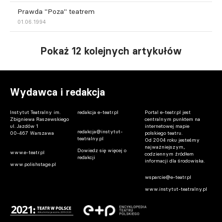
Prawda "Poza" teatrem
01.06.1994
Pokaż 12 kolejnych artykułów
Wydawca i redakcja
Instytut Teatralny im.
redakcja e-teatr.pl
Portal e-teatr.pl jest
Zbigniewa Raszewskiego
centralnym punktem na
ul. Jazdów 1
internetowej mapie
redakcja@instytut-
00-467 Warszawa
polskiego teatru.
teatralny.pl
Od 2004 roku jesteśmy
najważniejszym,
Dowiedz się więcej o
www.e-teatr.pl
codziennym źródłem
redakcji
informacji dla środowiska.
www.polishstage.pl
wsparcie@e-teatr.pl
www.instytut-teatralny.pl