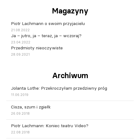
Magazyny
Piotr Lachmann o swoim przyjacielu
21.08.2022
Ja – jutro, ja – teraz, ja – wczoraj?
23.04.2022
Przedmioty nieoczywiste
28.09.2021
Archiwum
Jolanta Lothe: Przekroczyłam przedziwny próg
11.06.2019
Cisza, szum i zgiełk
26.09.2018
Piotr Lachmann: Koniec teatru Video?
22.08.2018