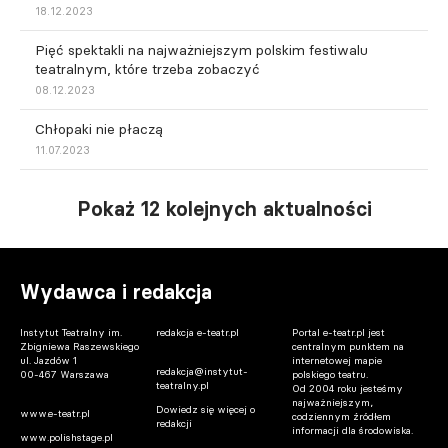
18.12.2023
Pięć spektakli na najważniejszym polskim festiwalu
teatralnym, które trzeba zobaczyć
08.12.2023
Chłopaki nie płaczą
11.07.2023
Pokaż 12 kolejnych aktualności
Wydawca i redakcja
Instytut Teatralny im.
redakcja e-teatr.pl
Portal e-teatr.pl jest
Zbigniewa Raszewskiego
centralnym punktem na
ul. Jazdów 1
internetowej mapie
redakcja@instytut-
00-467 Warszawa
polskiego teatru.
teatralny.pl
Od 2004 roku jesteśmy
najważniejszym,
Dowiedz się więcej o
www.e-teatr.pl
codziennym źródłem
redakcji
informacji dla środowiska.
www.polishstage.pl