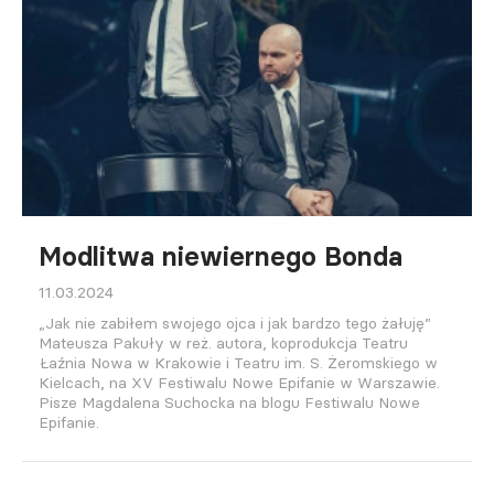
Modlitwa niewiernego Bonda
11.03.2024
„Jak nie zabiłem swojego ojca i jak bardzo tego żałuję”
Mateusza Pakuły w reż. autora, koprodukcja Teatru
Łaźnia Nowa w Krakowie i Teatru im. S. Żeromskiego w
Kielcach, na XV Festiwalu Nowe Epifanie w Warszawie.
Pisze Magdalena Suchocka na blogu Festiwalu Nowe
Epifanie.