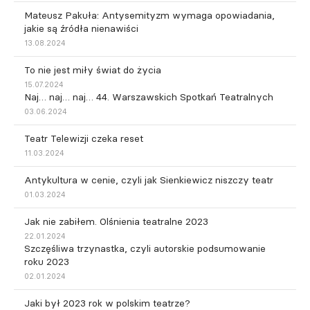
Mateusz Pakuła: Antysemityzm wymaga opowiadania,
jakie są źródła nienawiści
13.08.2024
To nie jest miły świat do życia
15.07.2024
Naj… naj… naj… 44. Warszawskich Spotkań Teatralnych
03.06.2024
Teatr Telewizji czeka reset
11.03.2024
Antykultura w cenie, czyli jak Sienkiewicz niszczy teatr
01.03.2024
Jak nie zabiłem. Olśnienia teatralne 2023
22.01.2024
Szczęśliwa trzynastka, czyli autorskie podsumowanie
roku 2023
02.01.2024
Jaki był 2023 rok w polskim teatrze?