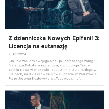
Z dzienniczka Nowych Epifanii 3:
Licencja na eutanazję
25.03.2024
„Jak nie zabiłem swojego ojca i jak bardzo tego żałuję”
Mateusza Pakuły w reż. autora, koprodukcja Teatru
Łaźnia Nowa w Krakowie i Teatru im. S. Żeromskiego w
Kielcach, na XV Festiwalu Nowe Epifanie w Warszawie.
Pisze Justyna Kozłowska w „Teatrologii.info”.