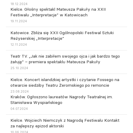
18.12.2024
Kielce. Głośny spektakl Mateusza Pakuły na XXII
Festiwalu „Interpretacje” w Katowicach
19.11.2024
Katowice. Zbliża się XXII Ogólnopolski Festiwal Sztuki
Reżyserskiej „Interpretacje”
12.11.2024
Teatr TV. „Jak nie zabiłem swojego ojca i jak bardzo tego
żałuję” – premiera spektaklu Mateusza Pakuły
25.10.2024
Kielce. Koncert islandzkiej artystki i czytanie Fossego na
otwarcie siedziby Teatru Żeromskiego po remoncie
23.08.2024
Kraków. Ogłoszono laureatów Nagrody Teatralnej im.
Stanisława Wyspiańskiego
04.07.2024
Kielce. Wojciech Niemczyk z Nagrodą Festiwalu Kontakt
za najlepszy epizod aktorski
10.06.2024