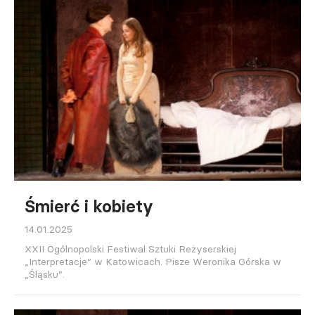
Śmierć i kobiety
14.01.2025
XXII Ogólnopolski Festiwal Sztuki Reżyserskiej
„Interpretacje” w Katowicach. Pisze Weronika Górska w
„Śląsku”.