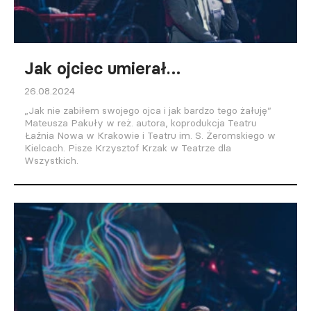
Jak ojciec umierał…
26.08.2024
„Jak nie zabiłem swojego ojca i jak bardzo tego żałuję”
Mateusza Pakuły w reż. autora, koprodukcja Teatru
Łaźnia Nowa w Krakowie i Teatru im. S. Żeromskiego w
Kielcach. Pisze Krzysztof Krzak w Teatrze dla
Wszystkich.