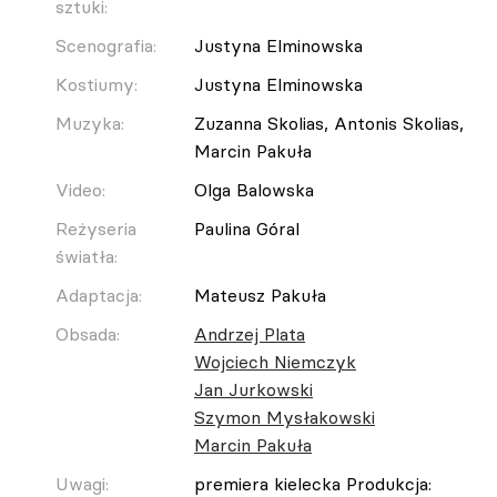
sztuki:
Scenografia:
Justyna Elminowska
Kostiumy:
Justyna Elminowska
Muzyka:
Zuzanna Skolias, Antonis Skolias,
Marcin Pakuła
Video:
Olga Balowska
Reżyseria
Paulina Góral
światła:
Adaptacja:
Mateusz Pakuła
Obsada:
Andrzej Plata
Wojciech Niemczyk
Jan Jurkowski
Szymon Mysłakowski
Marcin Pakuła
Uwagi:
premiera kielecka Produkcja: