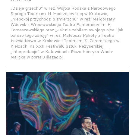
„Dzieje grzechu” w reż. Wojtka Rodaka z Narodowego
Starego Teatru im. H. Modrzejewskiej w Krakowie,
„Niepokój przychodzi o zmierzchu” w reż. Małgorzaty
Wdowik z Wrocławskiego Teatru Pantomimy im. H.
Tomaszewskiego oraz „Jak nie zabiłem swojego ojca i jak
bardzo tego żałuję” w reż. Mateusza Pakuły z Teatru
Łaźnia Nowa w Krakowie i Teatru im. S. Żeromskiego w
Kielcach, na XXII Festiwalu Sztuki Reżyserskiej
„Interpretacje” w Katowicach. Pisze Henryka Wach-
Malicka w portalu ślązag.pl.