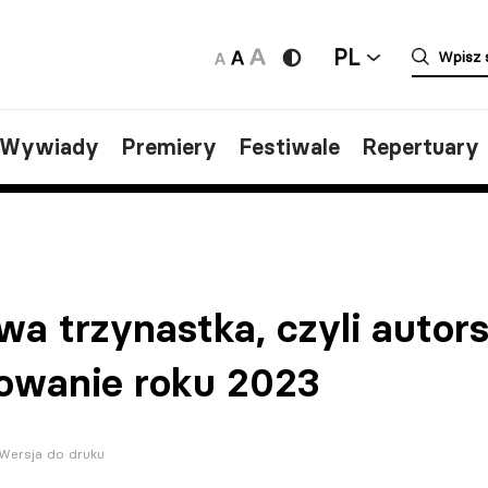
PL
/Wywiady
Premiery
Festiwale
Repertuary
wa trzynastka, czyli autors
wanie roku 2023
Wersja do druku