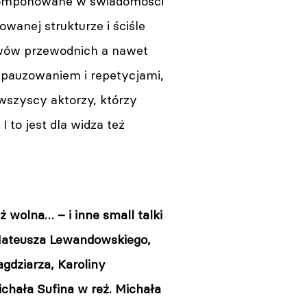
komponowane w świadomości
wanej strukturze i ściśle
ywów przewodnich a nawet
 pauzowaniem i repetycjami,
 wszyscy aktorzy, którzy
 to jest dla widza też
uż wolna… – i inne small talki
Mateusza Lewandowskiego,
gdziarza, Karoliny
ichała Sufina w reż. Michała