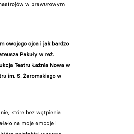
ny nastrojów w brawurowym
em swojego ojca i jak bardzo
ateusza Pakuły w reż.
dukcja Teatru Łaźnia Nowa w
tru im. S. Żeromskiego w
nie, które bez wątpienia
iałało na moje emocje i
które najgłębiej wzrusza,