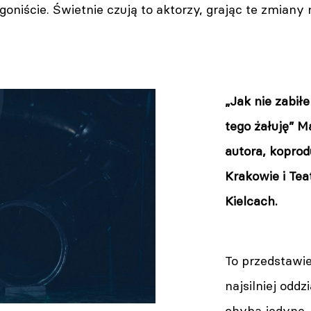
oniście. Świetnie czują to aktorzy, grając te zmia
„Jak nie zabił
tego żałuję” M
autora, kopro
Krakowie i Tea
Kielcach.
To przedstawie
najsilniej oddz
chyba jedyne, 