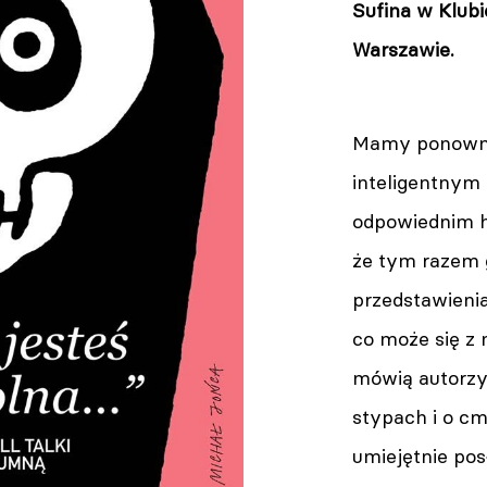
Sufina w Klu
Warszawie.
Mamy ponownie
inteligentnym 
odpowiednim h
że tym razem
przedstawienia
co może się z 
mówią autorzy
stypach i o cm
umiejętnie pos