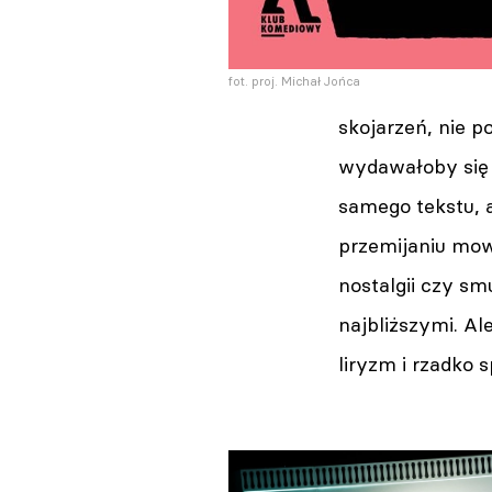
fot. proj. Michał Jońca
skojarzeń, nie 
wydawałoby się 
samego tekstu, 
przemijaniu mowa
nostalgii czy s
najbliższymi. Al
liryzm i rzadko 