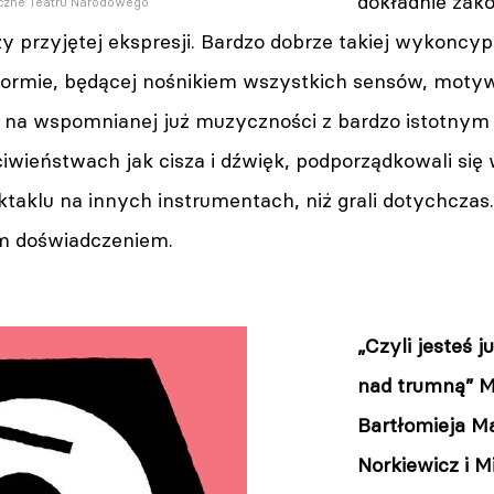
dokładnie za
yczne Teatru Narodowego
y przyjętej ekspresji. Bardzo dobrze takiej wykoncypo
formie, będącej nośnikiem wszystkich sensów, mot
ej na wspomnianej już muzyczności z bardzo istotnym
eciwieństwach jak cisza i dźwięk, podporządkowali się
taklu na innych instrumentach, niż grali dotychczas. I
m doświadczeniem.
„Czyli jesteś j
nad trumną” 
Bartłomieja Ma
Norkiewicz i M