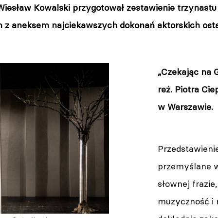
 Wiesław Kowalski przygotował zestawienie trzynastu 
 z aneksem najciekawszych dokonań aktorskich osta
„Czekając na 
reż. Piotra C
w Warszawie.
Przedstawienie
przemyślane w
słownej frazie
muzyczność i 