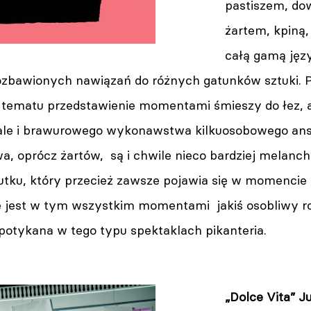
pastiszem, d
żartem, kpiną
całą gamą jęz
pozbawionych nawiązań do różnych gatunków sztuki
tematu przedstawienie momentami śmieszy do łez, a t
ale i brawurowego wykonawstwa kilkuosobowego ansam
, oprócz żartów, są i chwile nieco bardziej melancho
mutku, który przecież zawsze pojawia się w momenci
e jest w tym wszystkim momentami jakiś osobliwy rod
spotykana w tego typu spektaklach pikanteria.
„Dolce Vita” Ju