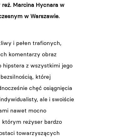
 reż. Marcina Hycnara w
łczesnym w Warszawie.
liwy i pełen trafionych,
kich komentarzy obraz
 hipstera z wszystkimi jego
bezsilnością, której
dnocześnie chęć osiągnięcia
ndywidualisty, ale i swoiście
tami nawet mocno
 którym reżyser bardzo
postaci towarzyszących