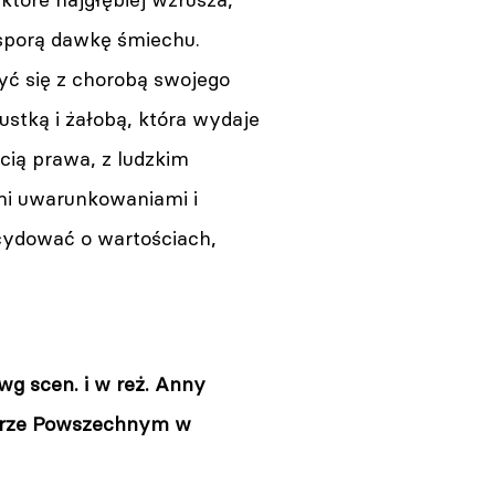
sporą dawkę śmiechu.
yć się z chorobą swojego
pustką i żałobą, która wydaje
cią prawa, z ludzkim
ymi uwarunkowaniami i
cydować o wartościach,
g scen. i w reż. Anny
trze Powszechnym w