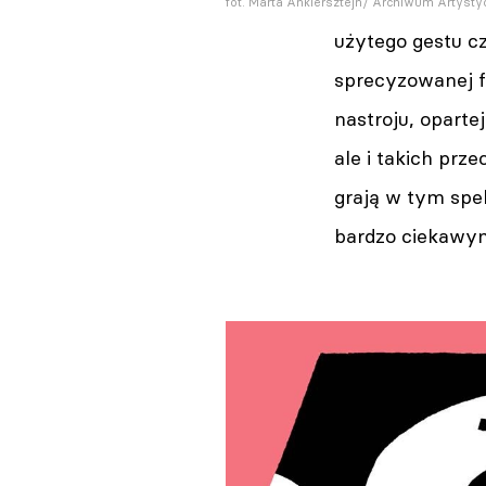
fot. Marta Ankiersztejn/ Archiwum Artyst
użytego gestu cz
sprecyzowanej 
nastroju, opart
ale i takich prz
grają w tym spek
bardzo ciekawy