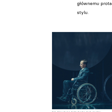
głównemu protag
stylu.