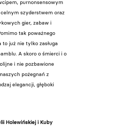
owcipem, purnonsensowym
, celnym szyderstwem oraz
ykowych gier, zabaw i
. Pomimo tak poważnego
o już nie tylko zasługa
blu. A skoro o śmierci i o
lijne i nie pozbawione
e naszych pożegnań z
zaj elegancji, głęboki
lii Holewińskiej i Kuby