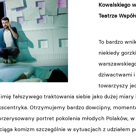
Kowalskiego w
Teatrze Wspó
To bardzo wnik
niekiedy gorz
warszawskiego
dziwactwami i 
towarzyszy je
imię fałszywego traktowania siebie jako dużej miary i
scentryka. Otrzymujemy bardzo dowcipny, momen
 przerysowany portret pokolenia młodych Polaków, w
ciąga komizm szczególnie w sytuacjach z udziałem 