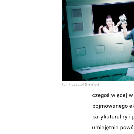
fot. Krzysztof Bieliński
czegoś więcej w 
pojmowanego ek
karykaturalny i
umiejętnie powś