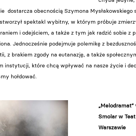
nie dostarcza obecnością Szymona Mysłakowskiego 
stworzył spektakl wybitny, w którym próbuje zmierz
eraniem i odejściem, a także z tym jak radzić sobie z 
niona. Jednocześnie podejmuje polemikę z bezdusznoś
ii, z brakiem zgody na eutanazję, a także społeczn
 instytucji, które chcą wpływać na nasze życie i de
śmy hołdować.
„Melodramat” w
Smolar w Tea
Warszawie