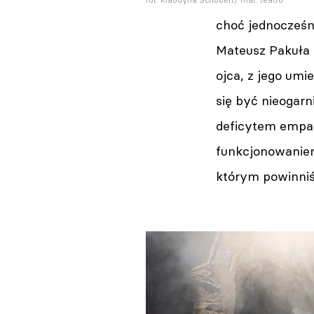
fot. Klaudyna Schubert/ mat. teatru
choć jednocześ
Mateusz Pakuła 
ojca, z jego umi
się być nieogar
deficytem empat
funkcjonowaniem
którym powinni