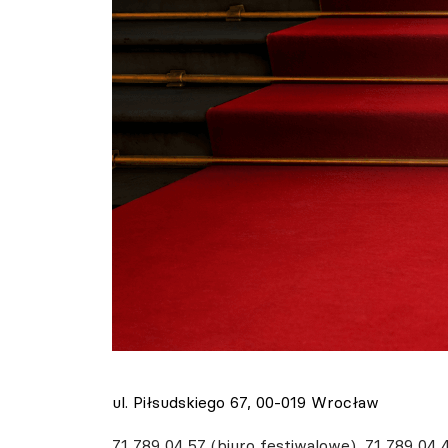
ul. Piłsudskiego 67, 00-019 Wrocław
71 789 04 57 (biuro festiwalowe), 71 789 04 