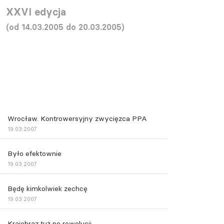
XXVI edycja
(od 14.03.2005 do 20.03.2005)
Wrocław. Kontrowersyjny zwycięzca PPA
19.03.2007
Było efektownie
19.03.2007
Będę kimkolwiek zechcę
19.03.2007
Krajobraz tuż po rewolucji