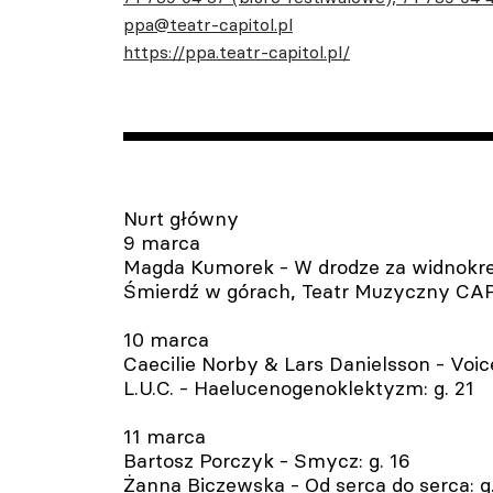
ppa@teatr-capitol.pl
https://ppa.teatr-capitol.pl/
Nurt główny
9 marca
Magda Kumorek - W drodze za widnokres
Śmierdź w górach, Teatr Muzyczny CAP
10 marca
Caecilie Norby & Lars Danielsson - Voic
L.U.C. - Haelucenogenoklektyzm: g. 21
11 marca
Bartosz Porczyk - Smycz: g. 16
Żanna Biczewska - Od serca do serca: g