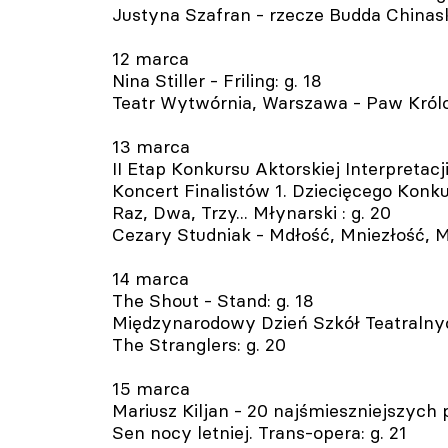
Justyna Szafran - rzecze Budda Chinaski
12 marca
Nina Stiller - Friling: g. 18
Teatr Wytwórnia, Warszawa - Paw Królow
13 marca
II Etap Konkursu Aktorskiej Interpretacji
Koncert Finalistów 1. Dziecięcego Konkur
Raz, Dwa, Trzy... Młynarski : g. 20
Cezary Studniak - Mdłość, Mniezłość, Mi
14 marca
The Shout - Stand: g. 18
Międzynarodowy Dzień Szkół Teatralnyc
The Stranglers: g. 20
15 marca
Mariusz Kiljan - 20 najśmieszniejszych p
Sen nocy letniej. Trans-opera: g. 21