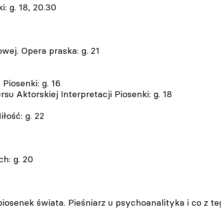
: g. 18, 20.30
ej. Opera praska: g. 21
 Piosenki: g. 16
su Aktorskiej Interpretacji Piosenki: g. 18
łość: g. 22
h: g. 20
iosenek świata. Pieśniarz u psychoanalityka i co z te