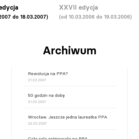
edycja
XXVII edycja
.2007 do 18.03.2007)
(od 10.03.2006 do 19.03.2006)
Archiwum
Rewolucja na PPA?
21.03.2007
50 godzin na dobę
21.03.2007
Wrocław. Jeszcze jedna laureatka PPA
20.03.2007
Cała sala zaśpiewała na PPA