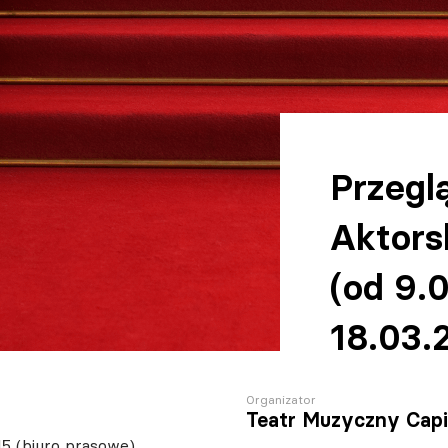
Przegl
Aktors
(od 9.
18.03.
Organizator
Teatr Muzyczny Capi
45 (biuro prasowe)