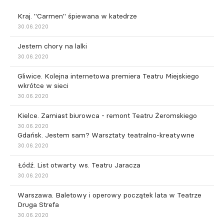
Kraj. "Carmen" śpiewana w katedrze
30.06.2020
Jestem chory na lalki
30.06.2020
Gliwice. Kolejna internetowa premiera Teatru Miejskiego
wkrótce w sieci
30.06.2020
Kielce. Zamiast biurowca - remont Teatru Żeromskiego
30.06.2020
Gdańsk. Jestem sam? Warsztaty teatralno-kreatywne
30.06.2020
Łódź. List otwarty ws. Teatru Jaracza
30.06.2020
Warszawa. Baletowy i operowy początek lata w Teatrze
Druga Strefa
30.06.2020