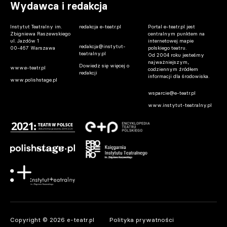
Wydawca i redakcja
Instytut Teatralny im.
redakcja e-teatr.pl
Portal e-teatr.pl jest
Zbigniewa Raszewskiego
centralnym punktem na
ul. Jazdów 1
internetowej mapie
redakcja@instytut-
00-467 Warszawa
polskiego teatru.
teatralny.pl
Od 2004 roku jesteśmy
najważniejszym,
Dowiedz się więcej o
www.e-teatr.pl
codziennym źródłem
redakcji
informacji dla środowiska.
www.polishstage.pl
wsparcie@e-teatr.pl
www.instytut-teatralny.pl
Copyright © 2026 e-teatr.pl
Polityka prywatności