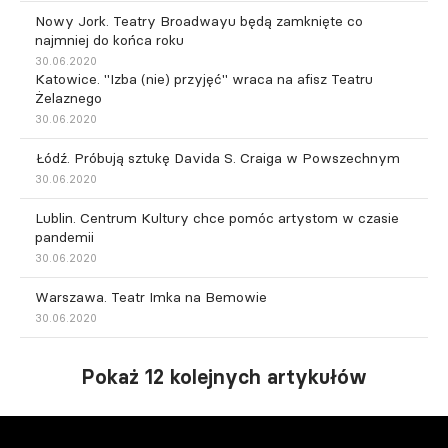
Nowy Jork. Teatry Broadwayu będą zamknięte co
najmniej do końca roku
30.06.2020
Katowice. "Izba (nie) przyjęć" wraca na afisz Teatru
Żelaznego
30.06.2020
Łódź. Próbują sztukę Davida S. Craiga w Powszechnym
30.06.2020
Lublin. Centrum Kultury chce pomóc artystom w czasie
pandemii
30.06.2020
Warszawa. Teatr Imka na Bemowie
30.06.2020
Pokaż 12 kolejnych artykułów