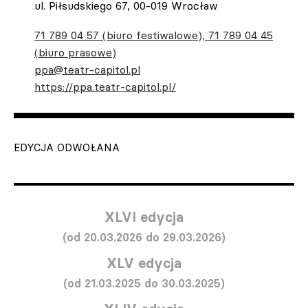
ul. Piłsudskiego 67, 00-019 Wrocław
71 789 04 57 (biuro festiwalowe), 71 789 04 45
(biuro prasowe)
ppa@teatr-capitol.pl
https://ppa.teatr-capitol.pl/
EDYCJA ODWOŁANA
XLVI edycja
(od 20.03.2026 do 29.03.2026)
XLV edycja
(od 21.03.2025 do 30.03.2025)