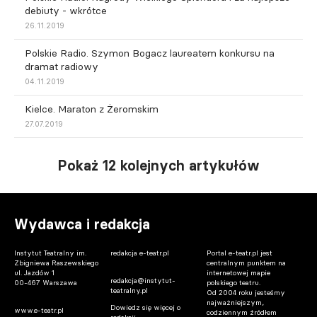
debiuty - wkrótce
26.11.2019
Polskie Radio. Szymon Bogacz laureatem konkursu na
dramat radiowy
04.11.2019
Kielce. Maraton z Żeromskim
27.07.2019
Pokaż 12 kolejnych artykułów
Wydawca i redakcja
Instytut Teatralny im.
redakcja e-teatr.pl
Portal e-teatr.pl jest
Zbigniewa Raszewskiego
centralnym punktem na
ul. Jazdów 1
internetowej mapie
redakcja@instytut-
00-467 Warszawa
polskiego teatru.
teatralny.pl
Od 2004 roku jesteśmy
najważniejszym,
Dowiedz się więcej o
www.e-teatr.pl
codziennym źródłem