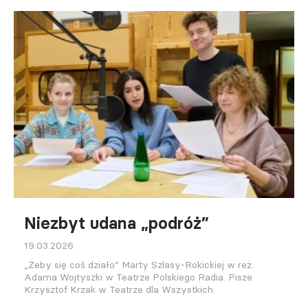
Niezbyt udana „podróż”
19.03.2026
„Żeby się coś działo” Marty Szlasy-Rokickiej w reż.
Adama Wojtyszki w Teatrze Polskiego Radia. Pisze
Krzysztof Krzak w Teatrze dla Wszystkich.