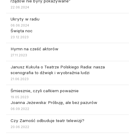
rządów nie były pokazywane”
22.06.2024
Ukryty w radiu
06.06.2024
Święta noc
23.12.2023
Hymn na cześć aktorów
27.11.2023
Janusz Kukuła o Teatrze Polskiego Radia: nasza
scenografia to dźwięk i wyobraźnia ludzi
21.06.2023
Śmiesznie, czyli całkiem poważnie
19.05.2023
Joanna Jeżewska: Próbuję, ale bez pazurów
06.09.2022
Czy Zamość odbuduje teatr telewizji?
20.06.2022