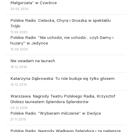
Małgorzata" w Czwórce
25.05.2020
Polskie Radio. Cielecka, Chyra i Gruszka w spektaklu
Trójki
11.05.2020
Polskie Radio. "Nie uchodzi, nie uchodzi... czyli Damy i
huzary" w Jedynce
15.04.2020
Nie osiadam na laurach
18.12.2019
Katarzyna Dąbrowska: Tu role buduje się tylko głosem
16.12.2019
Warszawa. Nagrody Teatru Polskiego Radia, Krzysztof
Globisz laureatem Splendora Splendorów
03.12.2019
Polskie Radio. "Wybieram milczenie" w Dwójce
27.11.2019
Polskie Radio. Nagrody Wielkiego Splendora i za najlepsze