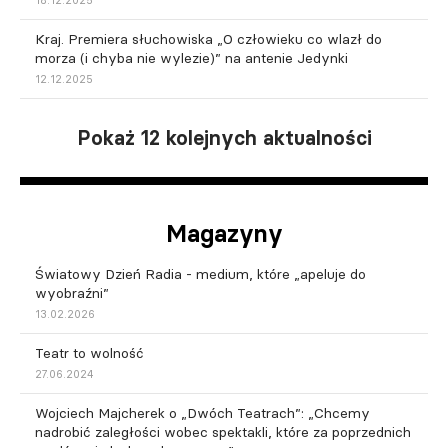
Kraj. Premiera słuchowiska „O człowieku co wlazł do
morza (i chyba nie wylezie)” na antenie Jedynki
12.12.2025
Pokaż 12 kolejnych aktualności
Magazyny
Światowy Dzień Radia - medium, które „apeluje do
wyobraźni”
13.02.2026
Teatr to wolność
27.06.2024
Wojciech Majcherek o „Dwóch Teatrach”: „Chcemy
nadrobić zaległości wobec spektakli, które za poprzednich