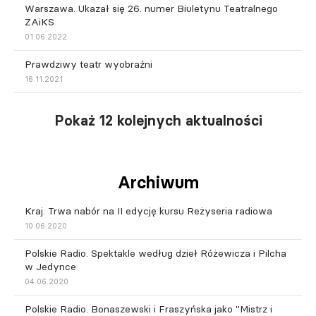
Warszawa. Ukazał się 26. numer Biuletynu Teatralnego
ZAiKS
01.06.2022
Prawdziwy teatr wyobraźni
16.11.2021
Pokaż 12 kolejnych aktualności
Archiwum
Kraj. Trwa nabór na II edycję kursu Reżyseria radiowa
10.06.2020
Polskie Radio. Spektakle według dzieł Różewicza i Pilcha
w Jedynce
04.06.2020
Polskie Radio. Bonaszewski i Fraszyńska jako "Mistrz i