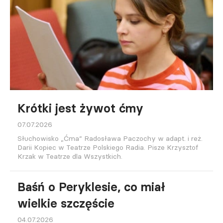
Krótki jest żywot ćmy
07.07.2026
Słuchowisko „Ćma” Radosława Paczochy w adapt. i reż.
Darii Kopiec w Teatrze Polskiego Radia. Pisze Krzysztof
Krzak w Teatrze dla Wszystkich.
Baśń o Peryklesie, co miał
wielkie szczęście
04.07.2026