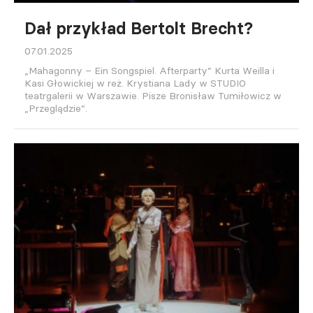
Dał przykład Bertolt Brecht?
07.01.2025
„Mahagonny – Ein Songspiel. Afterparty” Kurta Weilla i
Kasi Głowickiej w reż. Krystiana Lady w STUDIO
teatrgalerii w Warszawie. Pisze Bronisław Tumiłowicz w
„Przeglądzie”.