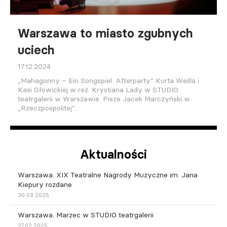
Warszawa to miasto zgubnych
uciech
17.12.2024
„Mahagonny – Ein Songspiel. Afterparty” Kurta Weilla i
Kasi Głowickiej w reż. Krystiana Lady w STUDIO
teatrgalerii w Warszawie. Pisze Jacek Marczyński w
„Rzeczpospolitej”.
Aktualności
Warszawa. XIX Teatralne Nagrody Muzyczne im. Jana
Kiepury rozdane
30.09.2025
Warszawa. Marzec w STUDIO teatrgalerii
27.02.2025