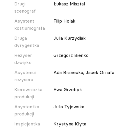
Drugi
Łukasz Misztal
scenograf
Asystent
Filip Holak
kostiumografa
Druga
Julia Kurzydlak
dyrygentka
Reżyser
Grzegorz Bieńko
dźwięku
Asystenci
Ada Branecka, Jacek Ornafa
reżysera
Kierowniczka
Ewa Grzebyk
produkcji
Asystentka
Julia Tyjewska
produkcji
Inspicjentka
Krystyna Klyta