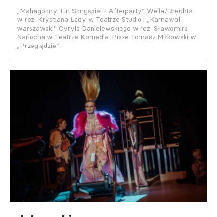
„Mahagonny. Ein Songspiel - Afterparty” Weila/Brechta
w reż. Krystiana Lady w Teatrze Studio i „Karnawał
warszawski” Cyryla Danielewskiego w reż. Sławomira
Narlocha w Teatrze Komedia. Pisze Tomasz Miłkowski w
„Przeglądzie”.