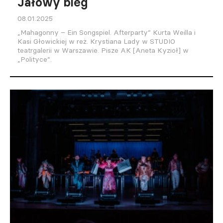
Jałowy bieg
08.01.2025
„Mahagonny – Ein Songspiel. Afterparty” Kurta Weilla i
Kasi Głowickiej w reż. Krystiana Lady w STUDIO
teatrgalerii w Warszawie. Pisze AK [Aneta Kyzioł] w
„Polityce”.