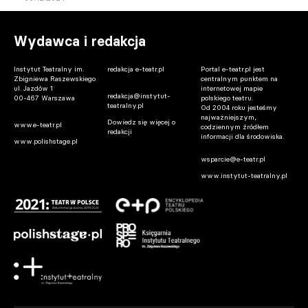
Wydawca i redakcja
Instytut Teatralny im.
redakcja e-teatr.pl
Portal e-teatr.pl jest
Zbigniewa Raszewskiego
centralnym punktem na
ul. Jazdów 1
internetowej mapie
redakcja@instytut-
00-467 Warszawa
polskiego teatru.
teatralny.pl
Od 2004 roku jesteśmy
najważniejszym,
Dowiedz się więcej o
www.e-teatr.pl
codziennym źródłem
redakcji
informacji dla środowiska.
www.polishstage.pl
wsparcie@e-teatr.pl
www.instytut-teatralny.pl