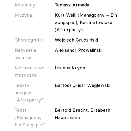
Kostiumy:
Tomasz Armada
Muzyka:
Kurt Weill (Mahagonny – Ein
Songspiel), Kasia Głowicka
(Afterparty)
Choreografia:
Wojciech Grudziński
Reżyseria
Aleksandr Prowaliński
światła:
Kierownictwo
Lilianna Krych
muzyczne
Teksty
Bartosz „Fisz” Waglewski
songów
„Afterparty”
Tekst
Bertold Brecht, Elisabeth
„Mahagonny.
Hauptmann
Ein Songspiel”