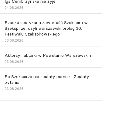
Iga Cembrzyńska nie żyje
04.08.2026
Rzadko spotykana zawartość Szekspira w
Szekspirze, czyli warszawski prolog 30.
Festiwalu Szekspirowskiego
03.08.2026
Aktorzy i aktorki w Powstaniu Warszawskim
03.08.2026
Po Szekspirze nie zostały pomniki. Zostały
pytania
03.08.2026