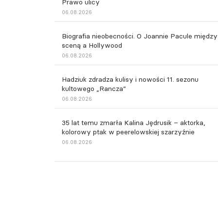
Prawo ulicy
06.08.2026
Biografia nieobecności. O Joannie Pacule między
sceną a Hollywood
06.08.2026
Hadziuk zdradza kulisy i nowości 11. sezonu
kultowego „Rancza”
06.08.2026
35 lat temu zmarła Kalina Jędrusik – aktorka,
kolorowy ptak w peerelowskiej szarzyźnie
06.08.2026