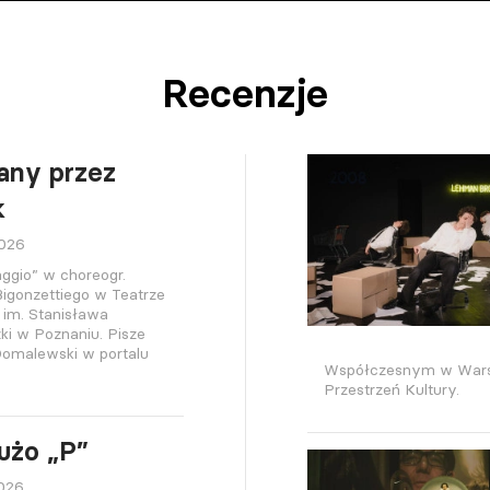
Recenzje
any przez
k
2026
ggio” w choreogr.
igonzettiego w Teatrze
 im. Stanisława
ki w Poznaniu. Pisze
omalewski w portalu
Współczesnym w Warsza
Przestrzeń Kultury.
użo „P”
2026