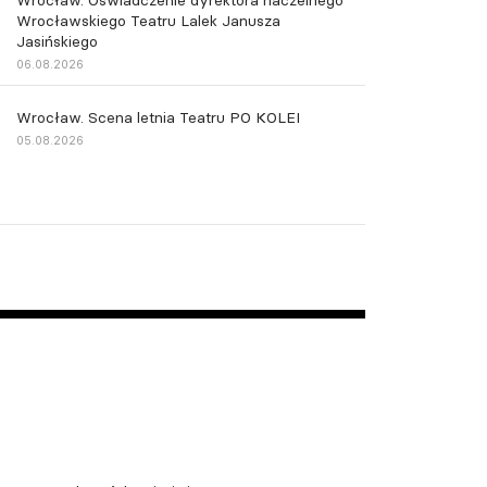
Wrocław. Oświadczenie dyrektora naczelnego
Wrocławskiego Teatru Lalek Janusza
Jasińskiego
06.08.2026
Wrocław. Scena letnia Teatru PO KOLEI
05.08.2026