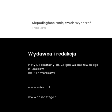
Niepodległość mniejszych wydarzeń
07.03.2019
Wydawca i redakcja
Instytut Teatralny im. Zbigniewa Raszewskiego
ul. Jazdów 1
00-467 Warszawa
www.e-teatr.pl
www.polishstage.pl