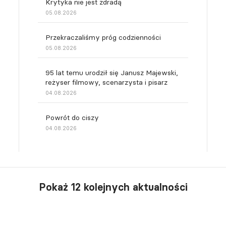
Krytyka nie jest zdradą
05.08.2026
Przekraczaliśmy próg codzienności
05.08.2026
95 lat temu urodził się Janusz Majewski,
reżyser filmowy, scenarzysta i pisarz
04.08.2026
Powrót do ciszy
04.08.2026
Pokaż 12 kolejnych aktualności