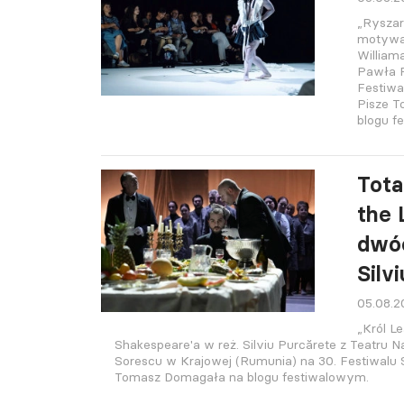
„Ryszar
motywac
William
Pawła P
Festiwa
Pisze 
blogu f
Tota
the 
dwóc
Silv
05.08.
„Król Le
Shakespeare'a w reż. Silviu Purcărete z Teatru 
Sorescu w Krajowej (Rumunia) na 30. Festiwalu 
Tomasz Domagała na blogu festiwalowym.