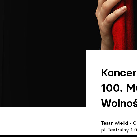
Koncer
100. M
Wolnoś
Teatr Wielki -
pl. Teatralny 1