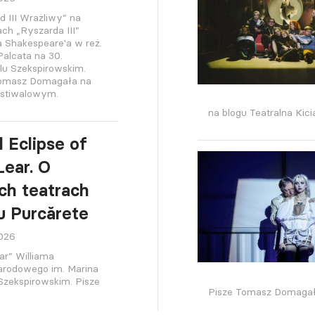
d III Wrażliwy” na
h „Ryszarda III”
a Shakespeare'a w reż.
alcata na 30.
lu Szekspirowskim.
Tomasz Domagała na
estiwalowym.
na blogu Teatralna Kici
l Eclipse of
Lear. O
h teatrach
iu Purcărete
2026
ar” Williama
Narodowego im. Marina
Szekspirowskim. Pisze
Pisze Tomasz Domagał