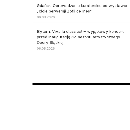
Gdańsk. Oprowadzanie kuratorskie po wystawie
„Idole perwersji Zofii de Ines”
06.08.2026
Bytom. Viva la classica! – wyjątkowy koncert
przed inauguracją 82. sezonu artystycznego
Opery Śląskiej
06.08.2026