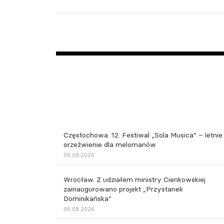
Częstochowa. 12. Festiwal „Sola Musica” – letnie
orzeźwienie dla melomanów
06.08.2026
Wrocław. Z udziałem ministry Cienkowskiej
zainaugurowano projekt „Przystanek
Dominikańska”
06.08.2026