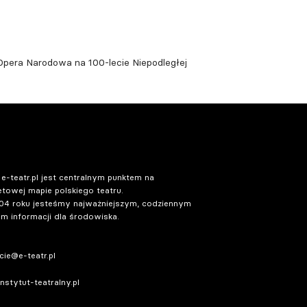
 Opera Narodowa na 100-lecie Niepodległej
 e-teatr.pl jest centralnym punktem na
etowej mapie polskiego teatru.
04 roku jesteśmy najważniejszym, codziennym
m informacji dla środowiska.
ie@e-teatr.pl
stytut-teatralny.pl