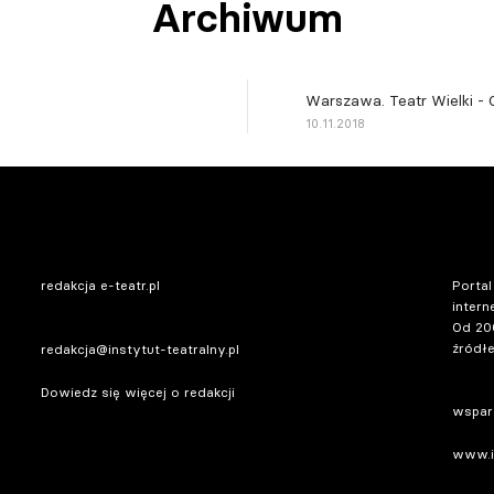
Archiwum
Warszawa. Teatr Wielki -
10.11.2018
redakcja e-teatr.pl
Portal
intern
Od 20
źródłe
redakcja@instytut-teatralny.pl
Dowiedz się więcej o redakcji
wsparc
www.in