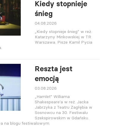
Kiedy stopnieje
śnieg
04.08.2026
„Kiedy stopnieje śnieg” w reż.
Katarzyny Minkowskiej w TR
Warszawa. Pisze Kamil Pycia
a.
Reszta jest
emocją
03.08.2026
„Hamlet” Williama
Shakespeare'a w reż. Jacka
Jabrzyka z Teatru Zagłębia w
Sosnowcu na 30. Festiwalu
Szekspirowskim w Gdańsku.
a na blogu festiwalowym.