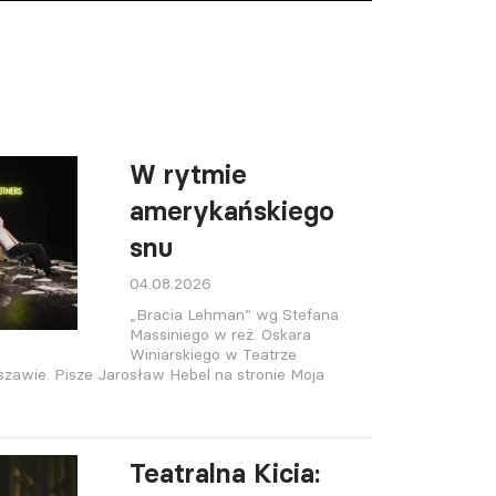
W rytmie
amerykańskiego
snu
04.08.2026
„Bracia Lehman” wg Stefana
Massiniego w reż. Oskara
Winiarskiego w Teatrze
wie. Pisze Jarosław Hebel na stronie Moja
Teatralna Kicia: