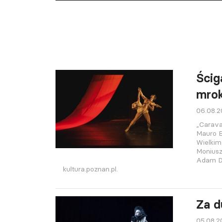
Ścig
mro
06.08.
„Carava
Mauro B
Wielkim
Moniusz
Adam D
kultura.poznan.pl.
Za d
05.08.