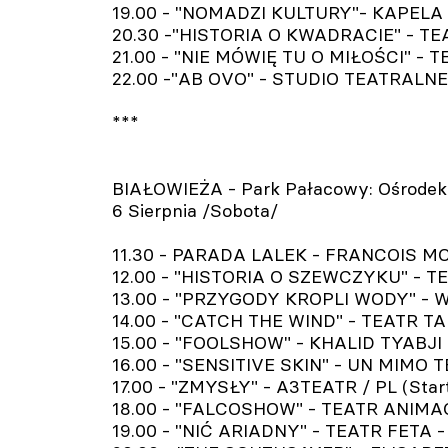
19.00 - "NOMADZI KULTURY"- KAPELA 
20.30 -"HISTORIA O KWADRACIE" - TE
21.00 - "NIE MÓWIĘ TU O MIŁOŚCI" - 
22.00 -"AB OVO" - STUDIO TEATRALNE 
***
BIAŁOWIEŻA - Park Pałacowy: Ośrodek E
6 Sierpnia /Sobota/
11.30 - PARADA LALEK - FRANCOIS MONN
12.00 - "HISTORIA O SZEWCZYKU" - TE
13.00 - "PRZYGODY KROPLI WODY" - WA
14.00 - "CATCH THE WIND" - TEATR TA
15.00 - "FOOLSHOW" - KHALID TYABJI /
16.00 - "SENSITIVE SKIN" - UN MIMO T
17.00 - "ZMYSŁY" - A3TEATR / PL (Star
18.00 - "FALCOSHOW" - TEATR ANIMAC
19.00 - "NIĆ ARIADNY" - TEATR FETA - 