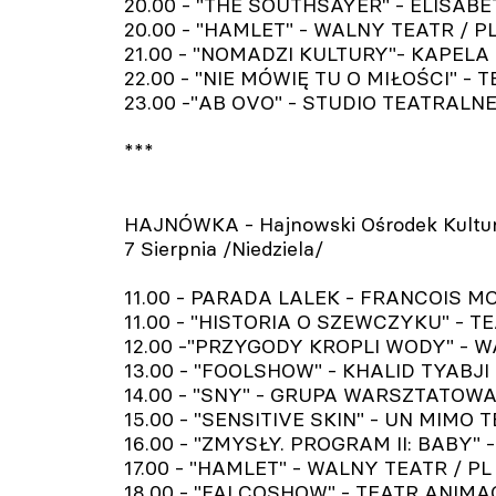
20.00 - "THE SOUTHSAYER" - ELISABET
20.00 - "HAMLET" - WALNY TEATR / PL
21.00 - "NOMADZI KULTURY"- KAPELA 
22.00 - "NIE MÓWIĘ TU O MIŁOŚCI" - T
23.00 -"AB OVO" - STUDIO TEATRALNE
***
HAJNÓWKA - Hajnowski Ośrodek Kultu
7 Sierpnia /Niedziela/
11.00 - PARADA LALEK - FRANCOIS MONN
11.00 - "HISTORIA O SZEWCZYKU" - TE
12.00 -"PRZYGODY KROPLI WODY" - WAL
13.00 - "FOOLSHOW" - KHALID TYABJI /
14.00 - "SNY" - GRUPA WARSZTATOWA "
15.00 - "SENSITIVE SKIN" - UN MIMO T
16.00 - "ZMYSŁY. PROGRAM II: BABY" -
17.00 - "HAMLET" - WALNY TEATR / PL
18.00 - "FALCOSHOW" - TEATR ANIMAC