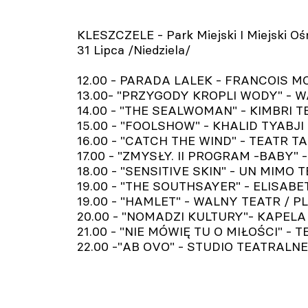
KLESZCZELE - Park Miejski I Miejski O
31 Lipca /Niedziela/
12.00 - PARADA LALEK - FRANCOIS MON
13.00- "PRZYGODY KROPLI WODY" - WAL
14.00 - "THE SEALWOMAN" - KIMBRI TEAT
15.00 - "FOOLSHOW" - KHALID TYABJI /
16.00 - "CATCH THE WIND" - TEATR T
17.00 - "ZMYSŁY. II PROGRAM -BABY" - 
18.00 - "SENSITIVE SKIN" - UN MIMO T
19.00 - "THE SOUTHSAYER" - ELISABET
19.00 - "HAMLET" - WALNY TEATR / PL
20.00 - "NOMADZI KULTURY"- KAPELA 
21.00 - "NIE MÓWIĘ TU O MIŁOŚCI" - T
22.00 -"AB OVO" - STUDIO TEATRALNE 