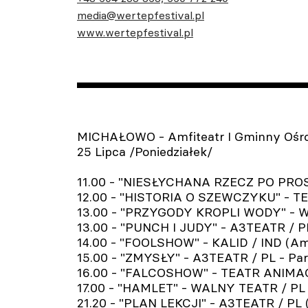
media@wertepfestival.pl
www.wertepfestival.pl
MICHAŁOWO - Amfiteatr I Gminny Ośro
25 Lipca /Poniedziałek/
11.00 - "NIESŁYCHANA RZECZ PO PROST
12.00 - "HISTORIA O SZEWCZYKU" - T
13.00 - "PRZYGODY KROPLI WODY" - WA
13.00 - "PUNCH I JUDY" - A3TEATR / PL 
14.00 - "FOOLSHOW" - KALID / IND (Amf
15.00 - "ZMYSŁY" - A3TEATR / PL - Para
16.00 - "FALCOSHOW" - TEATR ANIMAC
17.00 - "HAMLET" - WALNY TEATR / PL
21.20 - "PLAN LEKCJI" - A3TEATR / PL 