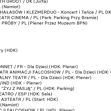
H GROOT / DK (Jurta)
 (Namiot)
HAŁASÓW I KLEZMERDUO - Koncert I Tańce / PL DK 
EATR CINEMA / PL (Park: Parking Przy Bramie)
 PRÓBY / PL (Plener Przez Muzeum BPN)
ry (HDK)
ET / FR - Dla Dzieci (HDK: Plener)
ATR ANIMACJI FALCOSHOW / PL - Dla Dzieci (HDK: 
NY TEATR / PL - Dla Dzieci (HDK: Plener)
IND (HDK - Plener)
ŻYJ Z PASJĄ" / PL (HDK: Parking)
EATRO / ESP (HDK: Sala)
 A3TEATR / PL (Start: HDK)
 (Namiot)
JI FALCOSHOW / PL (HDL: Plener)