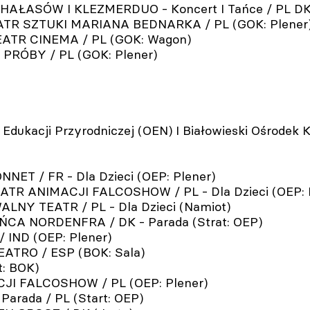
HAŁASÓW I KLEZMERDUO - Koncert I Tańce / PL DK 
ATR SZTUKI MARIANA BEDNARKA / PL (GOK: Plener
TEATR CINEMA / PL (GOK: Wagon)
PRÓBY / PL (GOK: Plener)
dukacji Przyrodniczej (OEN) I Białowieski Ośrodek K
ET / FR - Dla Dzieci (OEP: Plener)
ATR ANIMACJI FALCOSHOW / PL - Dla Dzieci (OEP: 
LNY TEATR / PL - Dla Dzieci (Namiot)
ŃCA NORDENFRA / DK - Parada (Strat: OEP)
 IND (OEP: Plener)
EATRO / ESP (BOK: Sala)
t: BOK)
JI FALCOSHOW / PL (OEP: Plener)
Parada / PL (Start: OEP)