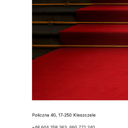
Policzna 40, 17-250 Kleszczele
+48 604 258 363, 660 772 240