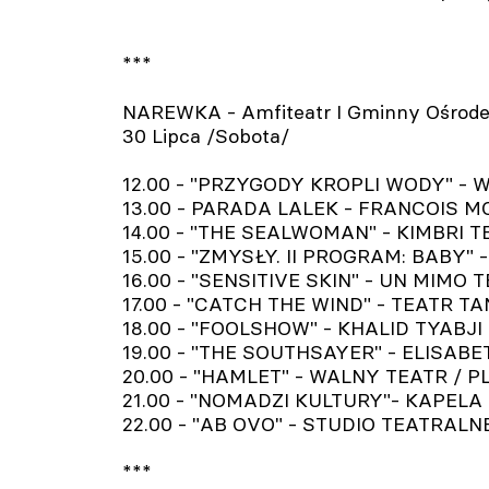
***
NAREWKA - Amfiteatr I Gminny Ośrode
30 Lipca /Sobota/
12.00 - "PRZYGODY KROPLI WODY" - WA
13.00 - PARADA LALEK - FRANCOIS MONN
14.00 - "THE SEALWOMAN" - KIMBRI TEAT
15.00 - "ZMYSŁY. II PROGRAM: BABY" - 
16.00 - "SENSITIVE SKIN" - UN MIMO 
17.00 - "CATCH THE WIND" - TEATR TA
18.00 - "FOOLSHOW" - KHALID TYABJI /
19.00 - "THE SOUTHSAYER" - ELISABET
20.00 - "HAMLET" - WALNY TEATR / PL
21.00 - "NOMADZI KULTURY"- KAPELA 
22.00 - "AB OVO" - STUDIO TEATRALNE
***