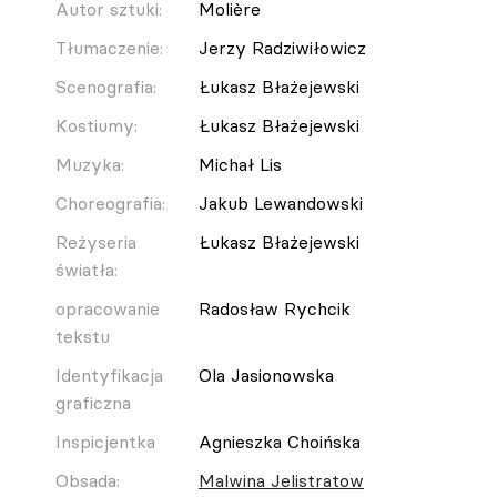
Autor sztuki:
Molière
Tłumaczenie:
Jerzy Radziwiłowicz
Scenografia:
Łukasz Błażejewski
Kostiumy:
Łukasz Błażejewski
Muzyka:
Michał Lis
Choreografia:
Jakub Lewandowski
Reżyseria
Łukasz Błażejewski
światła:
opracowanie
Radosław Rychcik
tekstu
Identyfikacja
Ola Jasionowska
graficzna
Inspicjentka
Agnieszka Choińska
Obsada:
Malwina Jelistratow