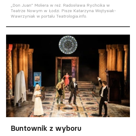
„Don Juan” Moliera w reż. Radosława Rychcika w
Teatrze Nowym w Łodzi. Pisze Katarzyna Wojtysiak-
Wawrzyniak w portalu Teatrologia.info.
Buntownik z wyboru