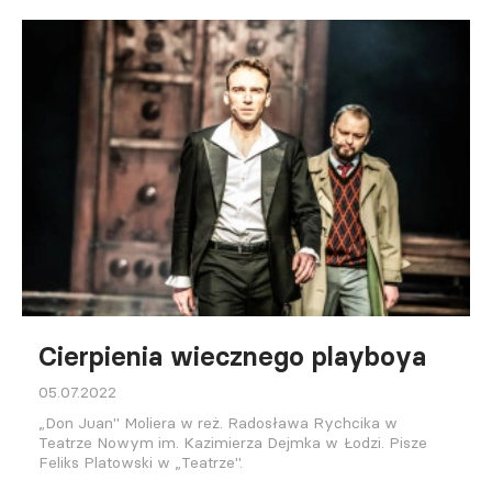
Cierpienia wiecznego playboya
05.07.2022
„Don Juan" Moliera w reż. Radosława Rychcika w
Teatrze Nowym im. Kazimierza Dejmka w Łodzi. Pisze
Feliks Platowski w „Teatrze".