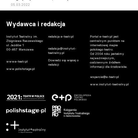
05.03.2022
Wydawca i redakcja
Instytut Teatralny im.
redakcja e-teatr.pl
Portal e-teatr.pl jest
Zbigniewa Raszewskiego
centralnym punktem na
ul. Jazdów 1
internetowej mapie
redakcja@instytut-
00-467 Warszawa
polskiego teatru.
teatralny.pl
Od 2004 roku jesteśmy
najważniejszym,
Dowiedz się więcej o
www.e-teatr.pl
codziennym źródłem
redakcji
informacji dla środowiska.
www.polishstage.pl
wsparcie@e-teatr.pl
www.instytut-teatralny.pl