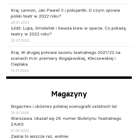
Kraj. Lennon, Jan Paweł II i policjantki. O czym opowie
polski teatr w 2022 roku?
28.01.2022
Łódź. Lupa, Smoleńsk i świeża krew w operze. Co pokażą
teatry w 2022 roku?
20.01.2022
Kraj. W drugiej połowie sezonu teatralnego 2021/22 na
scenach m.in. premiery Bogajewskiej, Kleczewskiej i
Cieplaka
12.01.2022
Magazyny
Bogactwo i ubóstwo polskiej scenografii ostatnich lat
25.07.2025
Warszawa. Ukazał się 26. numer Biuletynu Teatralnego
ZAiKS
01.06.2022
Zagraj to jeszcze raz, wolniej