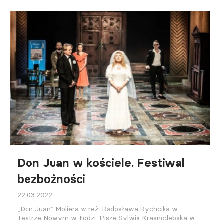
Don Juan w kościele. Festiwal
bezbożności
22.03.2022
„Don Juan” Moliera w reż. Radosława Rychcika w
Teatrze Nowym w Łodzi. Pisze Sylwia Krasnodębska w