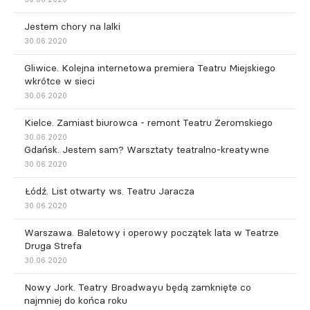
Jestem chory na lalki
30.06.2020
Gliwice. Kolejna internetowa premiera Teatru Miejskiego
wkrótce w sieci
30.06.2020
Kielce. Zamiast biurowca - remont Teatru Żeromskiego
30.06.2020
Gdańsk. Jestem sam? Warsztaty teatralno-kreatywne
30.06.2020
Łódź. List otwarty ws. Teatru Jaracza
30.06.2020
Warszawa. Baletowy i operowy początek lata w Teatrze
Druga Strefa
30.06.2020
Nowy Jork. Teatry Broadwayu będą zamknięte co
najmniej do końca roku