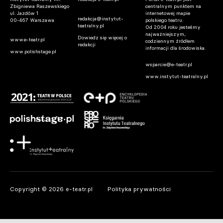
Zbigniewa Raszewskiego
centralnym punktem na
ul. Jazdów 1
internetowej mapie
redakcja@instytut-
00-467 Warszawa
polskiego teatru.
teatralny.pl
Od 2004 roku jesteśmy
najważniejszym,
Dowiedz się więcej o
www.e-teatr.pl
codziennym źródłem
redakcji
informacji dla środowiska.
www.polishstage.pl
wsparcie@e-teatr.pl
www.instytut-teatralny.pl
Copyright © 2026 e-teatr.pl
Polityka prywatności