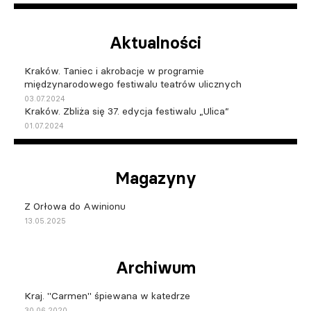
Aktualności
Kraków. Taniec i akrobacje w programie
międzynarodowego festiwalu teatrów ulicznych
03.07.2024
Kraków. Zbliża się 37. edycja festiwalu „Ulica”
01.07.2024
Magazyny
Z Orłowa do Awinionu
13.05.2025
Archiwum
Kraj. "Carmen" śpiewana w katedrze
30.06.2020