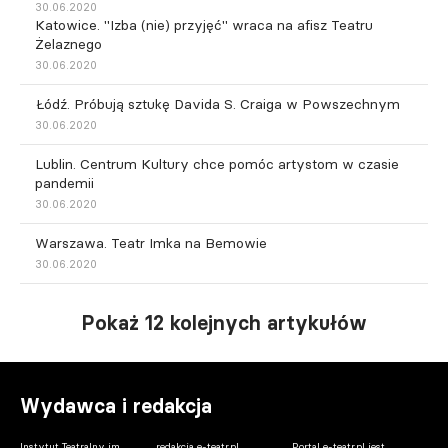
30.06.2020
Katowice. "Izba (nie) przyjęć" wraca na afisz Teatru
Żelaznego
30.06.2020
Łódź. Próbują sztukę Davida S. Craiga w Powszechnym
30.06.2020
Lublin. Centrum Kultury chce pomóc artystom w czasie
pandemii
30.06.2020
Warszawa. Teatr Imka na Bemowie
30.06.2020
Pokaż 12 kolejnych artykułów
Wydawca i redakcja
Instytut Teatralny im.
redakcja e-teatr.pl
Portal e-teatr.pl jest