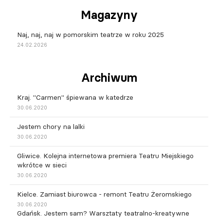
Magazyny
Naj, naj, naj w pomorskim teatrze w roku 2025
24.02.2026
Archiwum
Kraj. "Carmen" śpiewana w katedrze
30.06.2020
Jestem chory na lalki
30.06.2020
Gliwice. Kolejna internetowa premiera Teatru Miejskiego
wkrótce w sieci
30.06.2020
Kielce. Zamiast biurowca - remont Teatru Żeromskiego
30.06.2020
Gdańsk. Jestem sam? Warsztaty teatralno-kreatywne