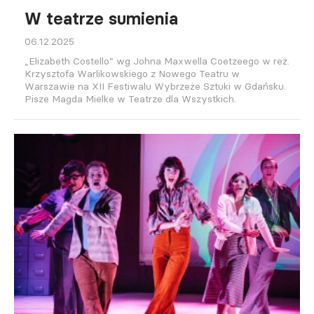
W teatrze sumienia
06.12.2025
„Elizabeth Costello” wg Johna Maxwella Coetzeego w reż.
Krzysztofa Warlikowskiego z Nowego Teatru w
Warszawie na XII Festiwalu Wybrzeże Sztuki w Gdańsku.
Pisze Magda Mielke w Teatrze dla Wszystkich.