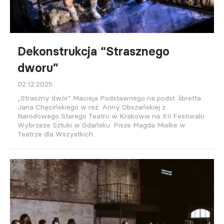
Dekonstrukcja “Strasznego
dworu”
02.12.2025
„Straszny dwór” Macieja Podstawnego na podst. libretta
Jana Chęcińskiego w reż. Anny Obszańskiej z
Narodowego Starego Teatru w Krakowie na XII Festiwalu
Wybrzeże Sztuki w Gdańsku. Pisze Magda Mielke w
Teatrze dla Wszystkich.