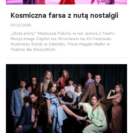
Kosmiczna farsa z nutą nostalgii
03.12.2025
„Złote płyty” Mateusza Pakuły w reż. autora z Teatru
Muzycznego Capitol we Wrocławiu na XII Festiwalu
Wybrzeżu Sztuki w Gdańsku. Pisze Magda Mielke w
Teatrze dla Wszystkich.