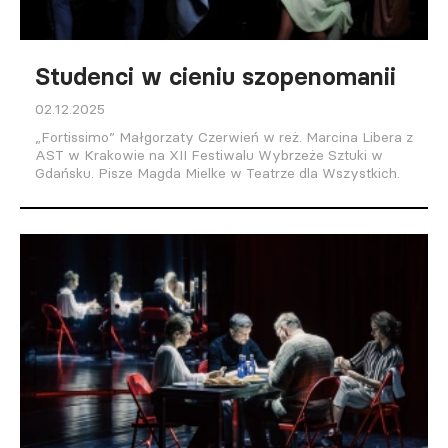
Studenci w cieniu szopenomanii
02.12.2025
„Fortissimo” Małgorzaty Czerwień w reż. Marcina Libera z
AST w Krakowie na XII Festiwalu Wybrzeże Sztuki w
Gdańsku. Pisze Magda Mielke w Teatrze dla Wszystkich.