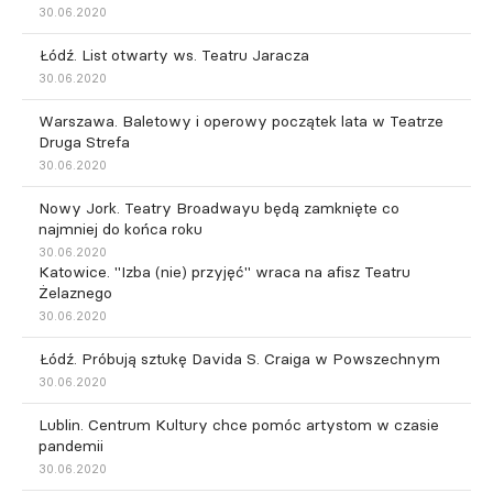
30.06.2020
Łódź. List otwarty ws. Teatru Jaracza
30.06.2020
Warszawa. Baletowy i operowy początek lata w Teatrze
Druga Strefa
30.06.2020
Nowy Jork. Teatry Broadwayu będą zamknięte co
najmniej do końca roku
30.06.2020
Katowice. "Izba (nie) przyjęć" wraca na afisz Teatru
Żelaznego
30.06.2020
Łódź. Próbują sztukę Davida S. Craiga w Powszechnym
30.06.2020
Lublin. Centrum Kultury chce pomóc artystom w czasie
pandemii
30.06.2020