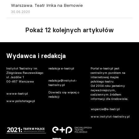
Warszawa. Teatr Imka na Bemowie
30.06.2020
Pokaż 12 kolejnych artykułów
Wydawca i redakcja
Instytut Teatralny im.
redakcja e-teatr.pl
Portal e-teatr.pl jest
Zbigniewa Raszewskiego
centralnym punktem na
ul. Jazdów 1
internetowej mapie
redakcja@instytut-
00-467 Warszawa
polskiego teatru.
teatralny.pl
Od 2004 roku jesteśmy
najważniejszym,
Dowiedz się więcej o
www.e-teatr.pl
codziennym źródłem
redakcji
informacji dla środowiska.
www.polishstage.pl
wsparcie@e-teatr.pl
www.instytut-teatralny.pl