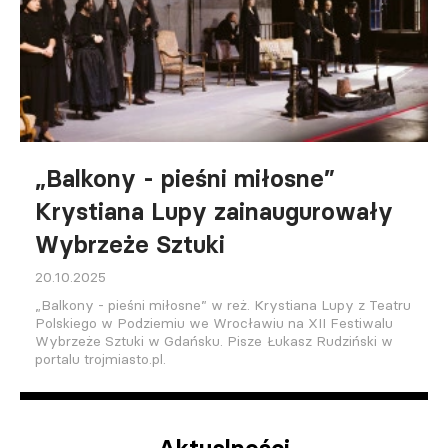
„Balkony - pieśni miłosne”
Krystiana Lupy zainaugurowały
Wybrzeże Sztuki
20.10.2025
„Balkony - pieśni miłosne” w reż. Krystiana Lupy z Teatru
Polskiego w Podziemiu we Wrocławiu na XII Festiwalu
Wybrzeże Sztuki w Gdańsku. Pisze Łukasz Rudziński w
portalu trojmiasto.pl.