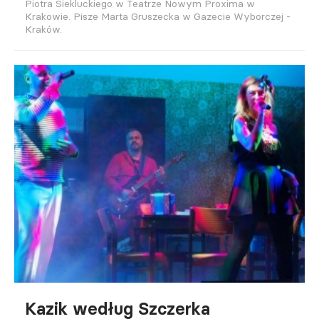
Piotra Siekluckiego w Teatrze Nowym Proxima w
Krakowie. Pisze Marta Gruszecka w Gazecie Wyborczej -
Kraków.
Kazik według Szczerka