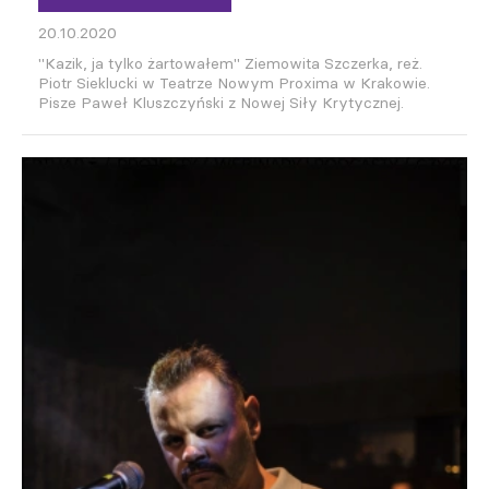
20.10.2020
"Kazik, ja tylko żartowałem" Ziemowita Szczerka, reż.
Piotr Sieklucki w Teatrze Nowym Proxima w Krakowie.
Pisze Paweł Kluszczyński z Nowej Siły Krytycznej.