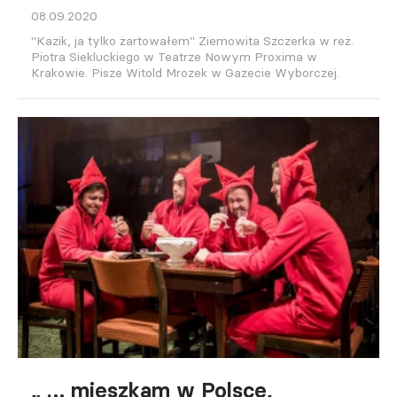
08.09.2020
"Kazik, ja tylko żartowałem" Ziemowita Szczerka w reż.
Piotra Siekluckiego w Teatrze Nowym Proxima w
Krakowie. Pisze Witold Mrozek w Gazecie Wyborczej.
„ … mieszkam w Polsce,