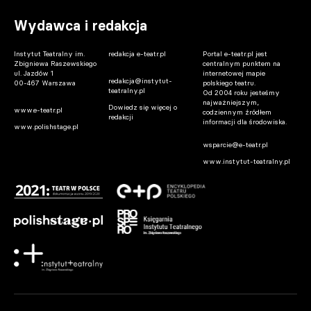
Wydawca i redakcja
Instytut Teatralny im.
redakcja e-teatr.pl
Portal e-teatr.pl jest
Zbigniewa Raszewskiego
centralnym punktem na
ul. Jazdów 1
internetowej mapie
redakcja@instytut-
00-467 Warszawa
polskiego teatru.
teatralny.pl
Od 2004 roku jesteśmy
najważniejszym,
Dowiedz się więcej o
www.e-teatr.pl
codziennym źródłem
redakcji
informacji dla środowiska.
www.polishstage.pl
wsparcie@e-teatr.pl
www.instytut-teatralny.pl