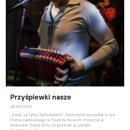
Przyśpiewki nasze
28.09.2020
„Kazik, ja tylko żartowałem” Ziemowita Szczerka w reż.
Piotra Siekluckiego w Teatrze Nowym Proxima w
Krakowie. Pisze Artur Grabowski w portalu