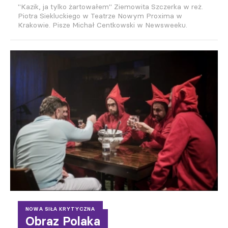
"Kazik, ja tylko żartowałem" Ziemowita Szczerka w reż.
Piotra Siekluckiego w Teatrze Nowym Proxima w
Krakowie. Pisze Michał Centkowski w Newsweeku.
NOWA SIŁA KRYTYCZNA
Obraz Polaka