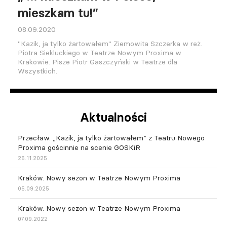
mieszkam tu!”
08.09.2020
"Kazik, ja tylko żartowałem" Ziemowita Szczerka w reż.
Piotra Siekluckiego w Teatrze Nowym Proxima w
Krakowie. Pisze Piotr Gaszczyński w Teatrze dla
Wszystkich.
Aktualności
Przecław. „Kazik, ja tylko żartowałem” z Teatru Nowego
Proxima gościnnie na scenie GOSKiR
26.11.2025
Kraków. Nowy sezon w Teatrze Nowym Proxima
05.09.2025
Kraków. Nowy sezon w Teatrze Nowym Proxima
07.09.2022