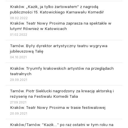
Kraków. „Kazik, ja tylko żartowałem” z nagrodą
publiczności 15. Katowickiego Karnawału Komedii!
08.02.2022
Kraków. Teatr Nowy Proxima zaprasza na spektakle w
lutym! Również w Katowicach
01.02.2022
Tarnów. Były dyrektor artystyczny teatru wygrywa
jubileuszową Talię
04.10.2021
Kraków. Tryumfy krakowskich artystów na przeglądach
teatralnych
29.09.2021
Tarnów. Piotr Sieklucki nagrodzony za kreację aktorską i
reżyserię na Festiwalu Komedii Talia
27.09.2021
Kraków. Teatr Nowy Proxima w trasie festiwalowej
20.09.2021
Kraków/Tarnów. "Kazik...." po raz ostatni w tym roku na