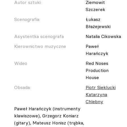
Autor sztuki:
Ziemowit
Szczerek
Scenografia:
Łukasz
Błażejewski
Asystentka scenografa
Natalia Cikowska
Kierownictwo muzyczne
Paweł
Harańczyk
Wideo
Red Noses
Production
House
Obsada:
Piotr Sieklucki
Katarzyna
Chlebny
Paweł Harańczyk (instrumenty
klawiszowe), Grzegorz Koniarz
(gitary), Mateusz Honisz (trąbka,