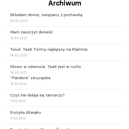
Archiwum
Składam donos, związany z pochwałą
05.05.2013
Mam zaszczyt donieść
19.03.2013
Toruń. Teatr Formy najlepszy na Klamrze
18.03.2013
Słowo w odwrocie. Teatr jest w ruchu
18.03.2013
"Pandora" zwycięska
18.03.2013
Czyż nie dobija się tancerzy?
17.03.2013
Erotyka dźwięku
17.03.2013