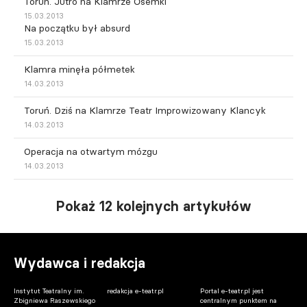
Toruń. Jutro na Klamrze Ósemki
15.03.2013
Na początku był absurd
15.03.2013
Klamra minęła półmetek
14.03.2013
Toruń. Dziś na Klamrze Teatr Improwizowany Klancyk
14.03.2013
Operacja na otwartym mózgu
14.03.2013
Pokaż 12 kolejnych artykułów
Wydawca i redakcja
Instytut Teatralny im.
redakcja e-teatr.pl
Portal e-teatr.pl jest
Zbigniewa Raszewskiego
centralnym punktem na