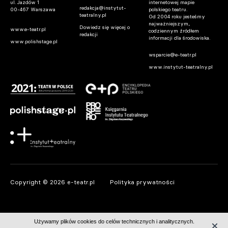
ul. Jazdów 1
internetowej mapie
redakcja@instytut-
00-467 Warszawa
polskiego teatru.
teatralny.pl
Od 2004 roku jesteśmy
najważniejszym,
Dowiedz się więcej o
www.e-teatr.pl
codziennym źródłem
redakcji
informacji dla środowiska.
www.polishstage.pl
wsparcie@e-teatr.pl
www.instytut-teatralny.pl
Copyright © 2026 e-teatr.pl
Polityka prywatności
Używamy plików cookies do celów technicznych i analitycznych.