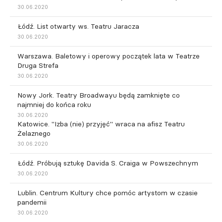
30.06.2020
Łódź. List otwarty ws. Teatru Jaracza
30.06.2020
Warszawa. Baletowy i operowy początek lata w Teatrze
Druga Strefa
30.06.2020
Nowy Jork. Teatry Broadwayu będą zamknięte co
najmniej do końca roku
30.06.2020
Katowice. "Izba (nie) przyjęć" wraca na afisz Teatru
Żelaznego
30.06.2020
Łódź. Próbują sztukę Davida S. Craiga w Powszechnym
30.06.2020
Lublin. Centrum Kultury chce pomóc artystom w czasie
pandemii
30.06.2020