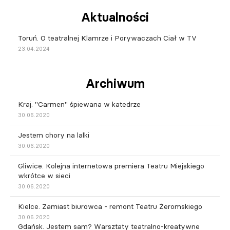
Aktualności
Toruń. O teatralnej Klamrze i Porywaczach Ciał w TV
23.04.2024
Archiwum
Kraj. "Carmen" śpiewana w katedrze
30.06.2020
Jestem chory na lalki
30.06.2020
Gliwice. Kolejna internetowa premiera Teatru Miejskiego
wkrótce w sieci
30.06.2020
Kielce. Zamiast biurowca - remont Teatru Żeromskiego
30.06.2020
Gdańsk. Jestem sam? Warsztaty teatralno-kreatywne