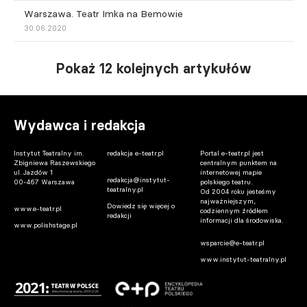
Warszawa. Teatr Imka na Bemowie
30.06.2020
Pokaż 12 kolejnych artykułów
Wydawca i redakcja
Instytut Teatralny im.
redakcja e-teatr.pl
Portal e-teatr.pl jest
Zbigniewa Raszewskiego
centralnym punktem na
ul. Jazdów 1
internetowej mapie
redakcja@instytut-
00-467 Warszawa
polskiego teatru.
teatralny.pl
Od 2004 roku jesteśmy
najważniejszym,
Dowiedz się więcej o
www.e-teatr.pl
codziennym źródłem
redakcji
informacji dla środowiska.
www.polishstage.pl
wsparcie@e-teatr.pl
www.instytut-teatralny.pl