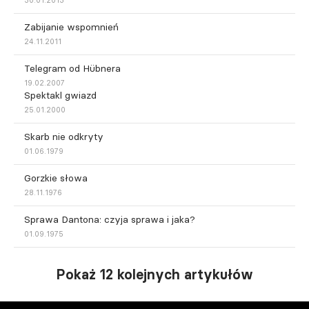
Zabijanie wspomnień
24.11.2011
Telegram od Hübnera
19.02.2007
Spektakl gwiazd
25.01.2000
Skarb nie odkryty
01.06.1979
Gorzkie słowa
28.11.1976
Sprawa Dantona: czyja sprawa i jaka?
01.09.1975
Pokaż 12 kolejnych artykułów