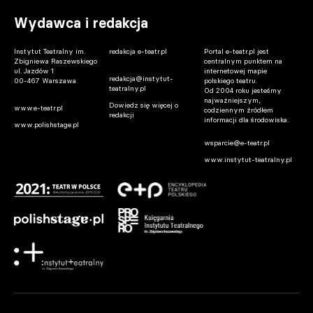
Wydawca i redakcja
Instytut Teatralny im.
redakcja e-teatr.pl
Portal e-teatr.pl jest
Zbigniewa Raszewskiego
centralnym punktem na
ul. Jazdów 1
internetowej mapie
redakcja@instytut-
00-467 Warszawa
polskiego teatru.
teatralny.pl
Od 2004 roku jesteśmy
najważniejszym,
Dowiedz się więcej o
www.e-teatr.pl
codziennym źródłem
redakcji
informacji dla środowiska.
www.polishstage.pl
wsparcie@e-teatr.pl
www.instytut-teatralny.pl