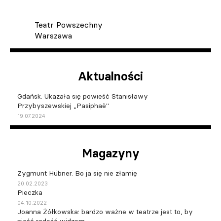
Teatr Powszechny
Warszawa
Aktualności
Gdańsk. Ukazała się powieść Stanisławy
Przybyszewskiej „Pasiphaë"
19.07.2024
Magazyny
Zygmunt Hübner. Bo ja się nie złamię
20.02.2023
Pieczka
04.10.2022
Joanna Żółkowska: bardzo ważne w teatrze jest to, by
nieść radość widzom