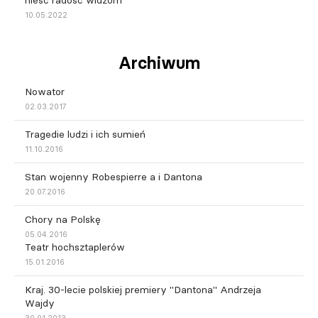
10.05.2022
Archiwum
Nowator
02.03.2017
Tragedie ludzi i ich sumień
11.10.2016
Stan wojenny Robespierre a i Dantona
20.07.2016
Chory na Polskę
05.04.2016
Teatr hochsztaplerów
15.01.2016
Kraj. 30-lecie polskiej premiery "Dantona" Andrzeja
Wajdy
30.01.2013