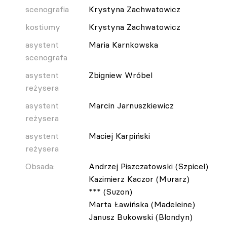
scenografia
Krystyna Zachwatowicz
kostiumy
Krystyna Zachwatowicz
asystent
Maria Karnkowska
scenografa
asystent
Zbigniew Wróbel
reżysera
asystent
Marcin Jarnuszkiewicz
reżysera
asystent
Maciej Karpiński
reżysera
Obsada:
Andrzej Piszczatowski (Szpicel)
Kazimierz Kaczor (Murarz)
*** (Suzon)
Marta Ławińska (Madeleine)
Janusz Bukowski (Blondyn)