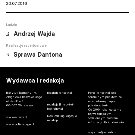
20.07.2016
Ludzie
Andrzej Wajda
Realizacje repertuarowe
Sprawa Dantona
Wydawca i redakcja
Instytut Teatralny im.
redakcja e-teatr.pl
Portal e-teatr.pl jest
Zbigniewa Raszewskiego
centralnym punktem na
ul. Jazdów 1
internetowej mapie
redakcja@instytut-
00-467 Warszawa
polskiego teatru.
teatralny.pl
Od 2004 roku jesteśmy
najważniejszym,
Dowiedz się więcej o
www.e-teatr.pl
codziennym źródłem
redakcji
informacji dla środowiska.
www.polishstage.pl
wsparcie@e-teatr.pl