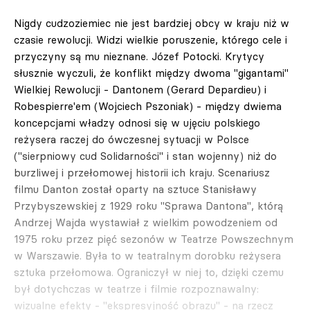
Nigdy cudzoziemiec nie jest bardziej obcy w kraju niż w
czasie rewolucji. Widzi wielkie poruszenie, którego cele i
przyczyny są mu nieznane. Józef Potocki. Krytycy
słusznie wyczuli, że konflikt między dwoma "gigantami"
Wielkiej Rewolucji - Dantonem (Gerard Depardieu) i
Robespierre'em (Wojciech Pszoniak) - między dwiema
koncepcjami władzy odnosi się w ujęciu polskiego
reżysera raczej do ówczesnej sytuacji w Polsce
("sierpniowy cud Solidarności" i stan wojenny) niż do
burzliwej i przełomowej historii ich kraju. Scenariusz
filmu Danton został oparty na sztuce Stanisławy
Przybyszewskiej z 1929 roku "Sprawa Dantona", którą
Andrzej Wajda wystawiał z wielkim powodzeniem od
1975 roku przez pięć sezonów w Teatrze Powszechnym
w Warszawie. Była to w teatralnym dorobku reżysera
sztuka przełomowa. Ograniczył w niej to, dzięki czemu
był dotychczas w teatrze i filmie rozpoznawalny:
wizualne efekty - "ekspresyjność obrazu" - na rzecz