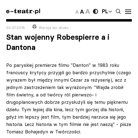
PL
20.07.2016
Wersja do druku
Stan wojenny Robespierre a i
Dantona
Po paryskiej premierze filmu "Danton" w 1983 roku
francuscy krytycy przyjęli go bardzo przychylnie (czego
wyrazem był między innymi Cezar za reżyserię), acz z
jednym zastrzeżeniem tak wyrażonym: "Wajda zrobił
film świetny, a od twórcy ról pierwszo- i
drugoplanowych dobrze przysłużyli się temu pięknemu
dziełu. Tym lepiej dla kina, lecz tym gorzej dla historii,
gdyż im lepszy jest film, tym bardziej narzuca się jego
historia. Lecz historia w tym filmie nie jest naszą" - pisze
Tomasz Bohajedyn w Twórczości.