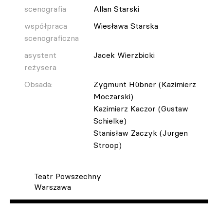
scenografia
Allan Starski
współpraca
Wiesława Starska
scenograficzna
asystent
Jacek Wierzbicki
reżysera
Obsada:
Zygmunt Hübner (Kazimierz
Moczarski)
Kazimierz Kaczor (Gustaw
Schielke)
Stanisław Zaczyk (Jurgen
Stroop)
Teatr Powszechny
Warszawa