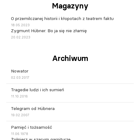
Magazyny
O przemilczanej historii i kłopotach z teatrem faktu
18.05.2023
Zygmunt Hübner. Bo ja się nie złamię
20.02.2023
Archiwum
Nowator
02.03.2017
Tragedie ludzi i ich sumień
11.10.2016
Telegram od Hübnera
19.02.2007
Pamięć i tożsamość
11.06.1978
Żołnierz w szarym garniturze