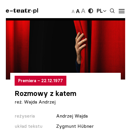
PL
Premiera – 22.12.1977
Rozmowy z katem
reż. Wajda Andrzej
reżyseria
Andrzej Wajda
układ tekstu
Zygmunt Hübner