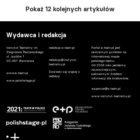
Pokaż 12 kolejnych artykułów
Wydawca i redakcja
Instytut Teatralny im.
redakcja e-teatr.pl
Portal e-teatr.pl jest
Zbigniewa Raszewskiego
centralnym punktem na
ul. Jazdów 1
internetowej mapie
redakcja@instytut-
00-467 Warszawa
polskiego teatru.
teatralny.pl
Od 2004 roku jesteśmy
najważniejszym,
Dowiedz się więcej o
www.e-teatr.pl
codziennym źródłem
redakcji
informacji dla środowiska.
www.polishstage.pl
wsparcie@e-teatr.pl
www.instytut-teatralny.pl