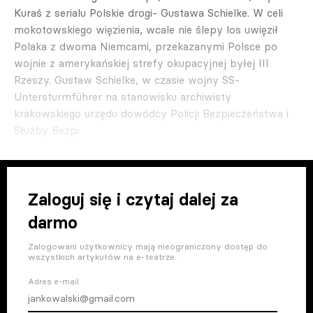
Kuraś z serialu Polskie drogi- Gustawa Schielke. W celi
mokotowskiego więzienia, wcale nie ślepy los uwięził
Polaka z dwoma Niemcami, przekazanymi Polsce po
wojnie z amerykańskiej strefy okupacyjnej byłej III
Rzeszy. Gustaw Schielke, w czasie wojny SS-
Untersturmführer na stanowisku archiwisty
krakowskiego urzędu dowódcy Policji Bezpieczeństwa i
Służby Bezpi
Zaloguj się i czytaj dalej za
darmo
Zalogowani użytkownicy mają nieograniczony dostęp do
wszystkich artykułów na e-teatrze.
Adres e-mail