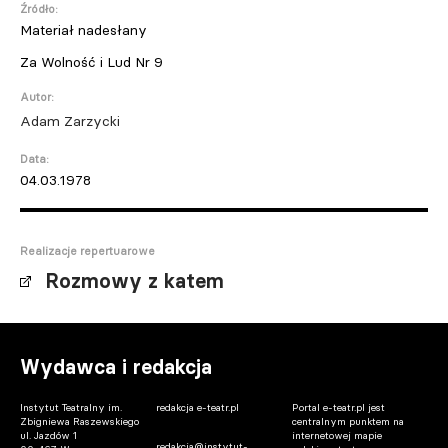
Źródło:
Materiał nadesłany
Za Wolność i Lud Nr 9
Autor:
Adam Zarzycki
Data:
04.03.1978
Realizacje repertuarowe
Rozmowy z katem
Wydawca i redakcja
Instytut Teatralny im.
redakcja e-teatr.pl
Portal e-teatr.pl jest
Zbigniewa Raszewskiego
centralnym punktem na
ul. Jazdów 1
internetowej mapie
redakcja@instytut-