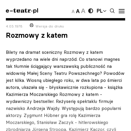
PL
4.03.1978
Wersja do druku
Rozmowy z katem
Bilety na dramat sceniczny Rozmowy z katem
wyprzedano na wiele dni naprzód. Co stanowi magnes
tak tłumnie ściągający warszawską publiczność na
widownię Małej Sceny Teatru Powszechnego? Powodów
jest kilka. Wiosną ubiegłego roku, w dwa lata po śmierci
autora, ukazała się - błyskawicznie rozkupiona - książka
Kazimierza Moczarskiego Rozmowy z katem -
wydawniczy bestseller. Reżyserię spektaklu firmuje
nazwisko Andrzeja Wajdy. Występują bardzo popularni
aktorzy. Zygmunt Hübner gra rolę Kazimierza
Moczarskiego, Stanisław Zaczyk - hitlerowskiego
zbrodniarza Jürgena Stroopa, Kazimierz Kaczor, czyli