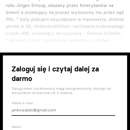
roku Jürgen Stroop, skazany przez Amerykanów na
śmierć a oczekujący na proces wytoczony mu przez sąd
PRL, * były policjant obyczajówki w Hanowerze, drobna
płotka w SS, Untersturmführer i archiwista krakowskiego
urzędu BdS, oczekujący na rozprawę - Gustaw Schielke,
* akowiec, oficer z powstania, oskarżony o działal
Zaloguj się i czytaj dalej za
darmo
Zalogowani użytkownicy mają nieograniczony dostęp do
wszystkich artykułów na e-teatrze.
Adres e-mail
Haslo