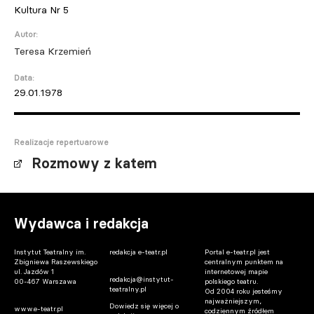
Kultura Nr 5
Autor:
Teresa Krzemień
Data:
29.01.1978
Realizacje repertuarowe
Rozmowy z katem
Wydawca i redakcja
Instytut Teatralny im.
redakcja e-teatr.pl
Portal e-teatr.pl jest
Zbigniewa Raszewskiego
centralnym punktem na
ul. Jazdów 1
internetowej mapie
redakcja@instytut-
00-467 Warszawa
polskiego teatru.
teatralny.pl
Od 2004 roku jesteśmy
najważniejszym,
Dowiedz się więcej o
www.e-teatr.pl
codziennym źródłem