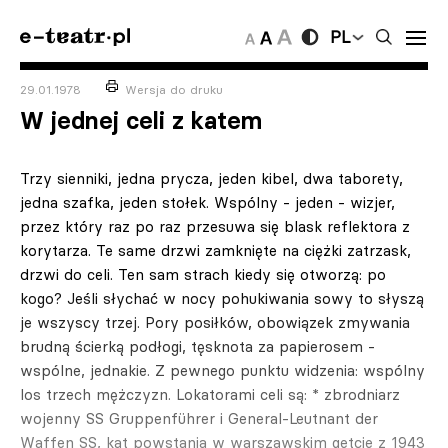
PL
29.01.1978
Wersja do druku
W jednej celi z katem
Trzy sienniki, jedna prycza, jeden kibel, dwa taborety,
jedna szafka, jeden stołek. Wspólny - jeden - wizjer,
przez który raz po raz przesuwa się blask reflektora z
korytarza. Te same drzwi zamknięte na ciężki zatrzask,
drzwi do celi. Ten sam strach kiedy się otworzą: po
kogo? Jeśli słychać w nocy pohukiwania sowy to słyszą
je wszyscy trzej. Pory posiłków, obowiązek zmywania
brudną ścierką podłogi, tęsknota za papierosem -
wspólne, jednakie. Z pewnego punktu widzenia: wspólny
los trzech mężczyzn. Lokatorami celi są: * zbrodniarz
wojenny SS Gruppenführer i General-Leutnant der
Waffen SS, kat powstania w warszawskim getcie z 1943