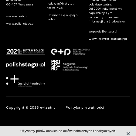
ul. Jazdów 1
internetowej mapie
redakcja@instytut-
00-467 Warszawa
polskiego teatru.
teatralny.pl
Od 2004 roku jesteśmy
najważniejszym,
Dowiedz się więcej o
www.e-teatr.pl
codziennym źródłem
redakcji
informacji dla środowiska.
www.polishstage.pl
wsparcie@e-teatr.pl
www.instytut-teatralny.pl
Copyright © 2026 e-teatr.pl
Polityka prywatności
Używamy plików cookies do celów technicznych i analitycznych.