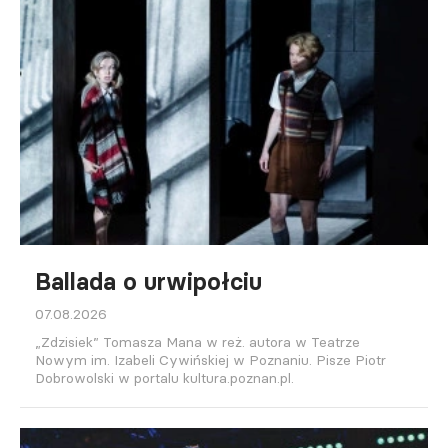
Ballada o urwipołciu
07.08.2026
„Zdzisiek” Tomasza Mana w reż. autora w Teatrze
Nowym im. Izabeli Cywińskiej w Poznaniu. Pisze Piotr
Dobrowolski w portalu kultura.poznan.pl.