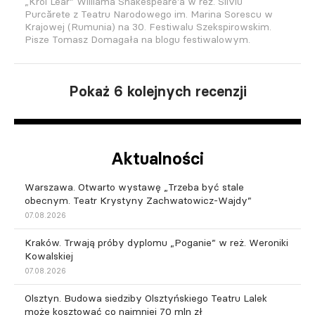
„Król Lear” Williama Shakespeare'a w reż. Silviu
Purcărete z Teatru Narodowego im. Marina Sorescu w
Krajowej (Rumunia) na 30. Festiwalu Szekspirowskim.
Pisze Tomasz Domagała na blogu festiwalowym.
Pokaż 6 kolejnych recenzji
Aktualności
Warszawa. Otwarto wystawę „Trzeba być stale
obecnym. Teatr Krystyny Zachwatowicz-Wajdy”
07.08.2026
Kraków. Trwają próby dyplomu „Poganie” w reż. Weroniki
Kowalskiej
07.08.2026
Olsztyn. Budowa siedziby Olsztyńskiego Teatru Lalek
może kosztować co najmniej 70 mln zł