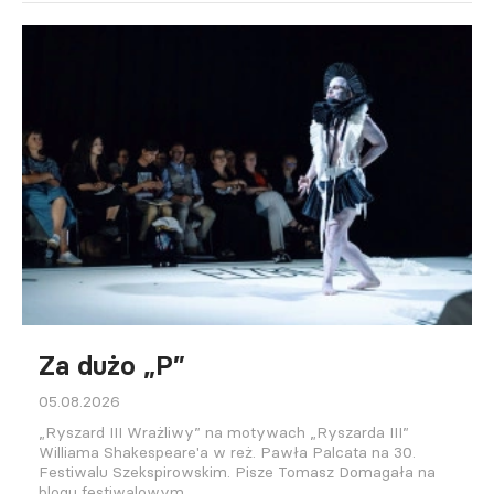
Za dużo „P”
05.08.2026
„Ryszard III Wrażliwy” na motywach „Ryszarda III”
Williama Shakespeare'a w reż. Pawła Palcata na 30.
Festiwalu Szekspirowskim. Pisze Tomasz Domagała na
blogu festiwalowym.