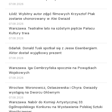
07.08.2026
Łódź. Wybitny autor zdjęć filmowych Krzysztof Ptak
zostanie uhonorowany w Alei Gwiazd
07.08.2026
Warszawa. Teatralne lato na szóstym piętrze Pałacu
Kultury trwa
07.08.2026
Gdańsk. Donald Tusk spotkał się z Jesse Eisenbergiem.
Aktor dostał wyjątkowy prezent
07.08.2026
Warszawa. Iga Cembrzyńska spocznie na Powązkach
Wojskowych
07.08.2026
Wrocław. Woronowicz, Ostaszewska i Chyra. Gwiazdy
wystąpią na Dworcu Głównym
07.08.2026
Warszawa. Nabór do Komisji Artystycznej 33.
Ogólnopolskiego Konkursu na Wystawienie Polskiej Sztuki
Współczesnej