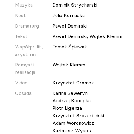
Muzyka:
Dominik Strycharski
Kost.
Julia Kornacka
Dramaturg
Paweł Demirski
Tekst
Paweł Demirski, Wojtek Klemm
Współpr. lit.,
Tomek Śpiewak
asyst. reż.
Pomysł i
Wojtek Klemm
realizacja
Video
Krzysztof Gromek
Obsada:
Karina Seweryn
Andrzej Konopka
Piotr Ligienza
Krzysztof Szczerbiński
Adam Woronowicz
Kazimierz Wysota