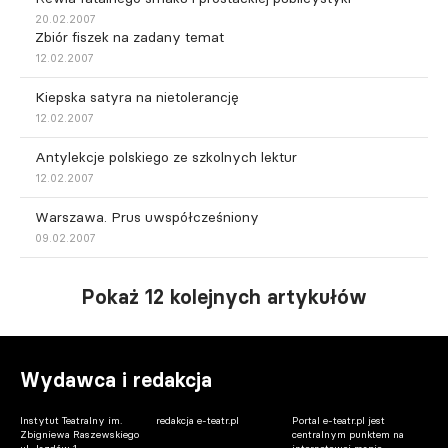
20.02.2007
Zbiór fiszek na zadany temat
12.02.2007
Kiepska satyra na nietolerancję
12.02.2007
Antylekcje polskiego ze szkolnych lektur
12.02.2007
Warszawa. Prus uwspółcześniony
09.02.2007
Pokaż 12 kolejnych artykułów
Wydawca i redakcja
Instytut Teatralny im.
redakcja e-teatr.pl
Portal e-teatr.pl jest
Zbigniewa Raszewskiego
centralnym punktem na