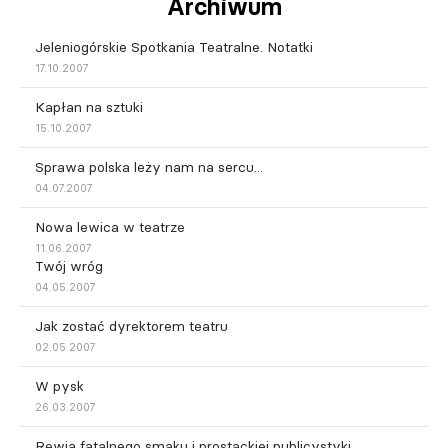
Archiwum
Jeleniogórskie Spotkania Teatralne. Notatki
17.10.2007
Kapłan na sztuki
15.10.2007
Sprawa polska leży nam na sercu...
04.07.2007
Nowa lewica w teatrze
11.06.2007
Twój wróg
04.05.2007
Jak zostać dyrektorem teatru
02.05.2007
W pysk
26.03.2007
Rewia fatalnego smaku i prostackiej publicystyki