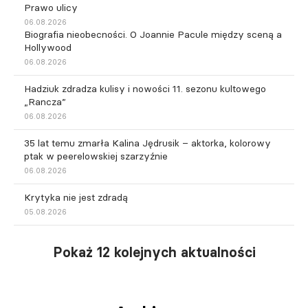
Prawo ulicy
06.08.2026
Biografia nieobecności. O Joannie Pacule między sceną a
Hollywood
06.08.2026
Hadziuk zdradza kulisy i nowości 11. sezonu kultowego
„Rancza”
06.08.2026
35 lat temu zmarła Kalina Jędrusik – aktorka, kolorowy
ptak w peerelowskiej szarzyźnie
06.08.2026
Krytyka nie jest zdradą
05.08.2026
Pokaż 12 kolejnych aktualności