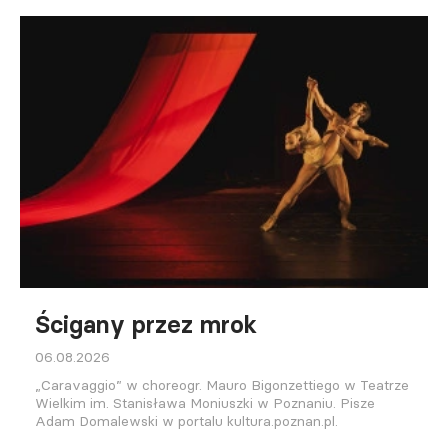
Ścigany przez mrok
06.08.2026
„Caravaggio” w choreogr. Mauro Bigonzettiego w Teatrze
Wielkim im. Stanisława Moniuszki w Poznaniu. Pisze
Adam Domalewski w portalu kultura.poznan.pl.