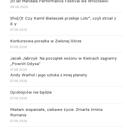
20 lat Mandala Performance Festival we Wrocławiu
08.08.2026
Sho[r]t: Czy Kamil Białaszek przebije Lolo*, czyli strzał z
d..y
07.08.2026
Konkursowa porażka w Zielonej Górze
07.08.2026
Jacek Jabrzyk: Na początek sezonu w Kielcach zagramy
„Powrót Odysa”
07.08.2026
Andy Warhol i jego sztuka z innej planety
07.08.2026
Ojcobójców nie będzie
07.08.2026
Miałam wspaniałe, ciekawe życie. Zmarła Irmina
Romanis
07.08.2026