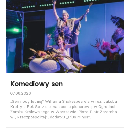
Komediowy sen
07.08.2026
„Sen nocy letniej” Williama Shakespeare'a w reż. Jakuba
Krofty z Puk Sp. z o.o. na scenie plenerowej w Ogrodach
Zamku Królewskiego w Warszawie. Pisze Piotr Zaremba
w „Rzeczpospolitej”, dodatku „Plus Minus”.