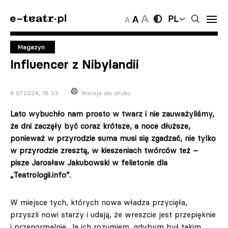
PL
Magazyn
Influencer z Nibylandii
8.07.2024, 18:33
Wersja do druku
Lato wybuchło nam prosto w twarz i nie zauważyliśmy,
że dni zaczęły być coraz krótsze, a noce dłuższe,
ponieważ w przyrodzie suma musi się zgadzać, nie tylko
w przyrodzie zresztą, w kieszeniach twórców też –
pisze Jarosław Jakubowski w felietonie dla
„Teatrologii.info”.
W miejsce tych, których nowa władza przycięła,
przyszli nowi starzy i udają, że wreszcie jest przepięknie
i przenormalnie. Ja ich rozumiem, gdybym był takim