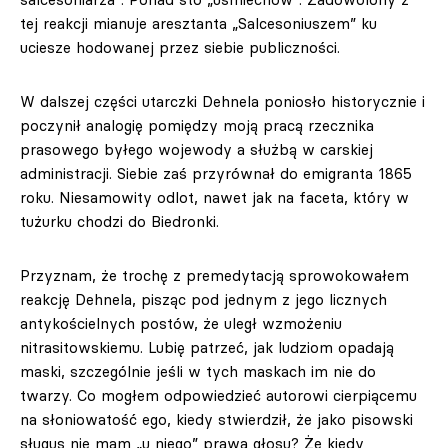
tej reakcji mianuje aresztanta „Salcesoniuszem” ku
uciesze hodowanej przez siebie publiczności.
W dalszej części utarczki Dehnela poniosło historycznie i
poczynił analogię pomiędzy moją pracą rzecznika
prasowego byłego wojewody a służbą w carskiej
administracji. Siebie zaś przyrównał do emigranta 1865
roku. Niesamowity odlot, nawet jak na faceta, który w
tużurku chodzi do Biedronki.
Przyznam, że trochę z premedytacją sprowokowałem
reakcję Dehnela, pisząc pod jednym z jego licznych
antykościelnych postów, że uległ wzmożeniu
nitrasitowskiemu. Lubię patrzeć, jak ludziom opadają
maski, szczególnie jeśli w tych maskach im nie do
twarzy. Co mogłem odpowiedzieć autorowi cierpiącemu
na słoniowatość ego, kiedy stwierdził, że jako pisowski
sługus nie mam „u niego” prawa głosu? Że kiedy