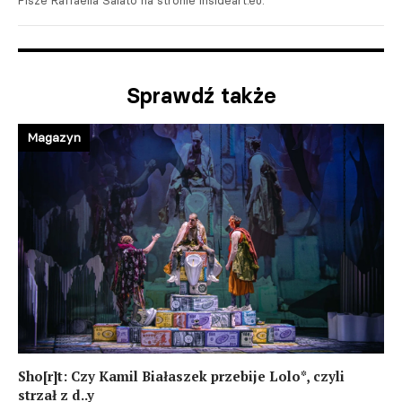
Pisze Raffaella Salato na stronie insideart.eu.
Sprawdź także
Magazyn
Sho[r]t: Czy Kamil Białaszek przebije Lolo*, czyli
strzał z d..y