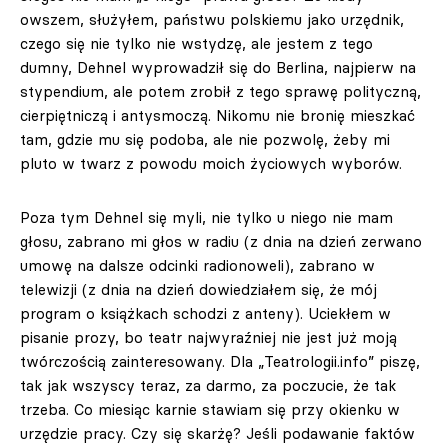
owszem, służyłem, państwu polskiemu jako urzędnik,
czego się nie tylko nie wstydzę, ale jestem z tego
dumny, Dehnel wyprowadził się do Berlina, najpierw na
stypendium, ale potem zrobił z tego sprawę polityczną,
cierpiętniczą i antysmoczą. Nikomu nie bronię mieszkać
tam, gdzie mu się podoba, ale nie pozwolę, żeby mi
pluto w twarz z powodu moich życiowych wyborów.
Poza tym Dehnel się myli, nie tylko u niego nie mam
głosu, zabrano mi głos w radiu (z dnia na dzień zerwano
umowę na dalsze odcinki radionoweli), zabrano w
telewizji (z dnia na dzień dowiedziałem się, że mój
program o książkach schodzi z anteny). Uciekłem w
pisanie prozy, bo teatr najwyraźniej nie jest już moją
twórczością zainteresowany. Dla „Teatrologii.info” piszę,
tak jak wszyscy teraz, za darmo, za poczucie, że tak
trzeba. Co miesiąc karnie stawiam się przy okienku w
urzędzie pracy. Czy się skarżę? Jeśli podawanie faktów