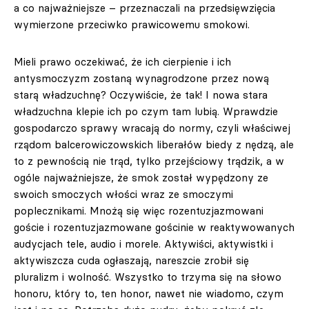
a co najważniejsze – przeznaczali na przedsięwzięcia
wymierzone przeciwko prawicowemu smokowi.
Mieli prawo oczekiwać, że ich cierpienie i ich
antysmoczyzm zostaną wynagrodzone przez nową
starą władzuchnę? Oczywiście, że tak! I nowa stara
władzuchna klepie ich po czym tam lubią. Wprawdzie
gospodarczo sprawy wracają do normy, czyli właściwej
rządom balcerowiczowskich liberałów biedy z nędzą, ale
to z pewnością nie trąd, tylko przejściowy trądzik, a w
ogóle najważniejsze, że smok został wypędzony ze
swoich smoczych włości wraz ze smoczymi
poplecznikami. Mnożą się więc rozentuzjazmowani
goście i rozentuzjazmowane gościnie w reaktywowanych
audycjach tele, audio i morele. Aktywiści, aktywistki i
aktywiszcza cuda ogłaszają, nareszcie zrobił się
pluralizm i wolność. Wszystko to trzyma się na słowo
honoru, który to, ten honor, nawet nie wiadomo, czym