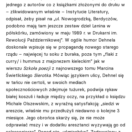
jednego z autorów co z książkami złożonymi do druku w
– zlikwidowanym właśnie – Instytucie Literatury,
odpisał, żeby pisał na „ul. Nowogrodzką, Berdyczów,
podobno mają tam jeszcze zestaw dzieł Lenina w
półskórku, zamówiony w maju 1989 r. w Drukarni im.
Rewolucji Październikowej”. W ogóle humor Dehnela
doskonale wpisuje się w propagandę nowego starego
rządu – najwięcej tu soku z buraka, poza tym „flaki z
curry/ i hummus z majonezem kieleckim” jak w
wierszu
Szkoła poezji
z najnowszego tomu Marcina
Świetlickiego
Sierotka
. Mówiąc językiem ulicy, Dehnel się
w tańcu nie certoli, w swoich mediach
społecznościowych zdejmuje tużurek, podwija rękaw
białej koszuli i ładuje między oczy, na przykład o księdzu
Michale Olszewskim, z wyraźną satysfakcją: „siedzi w
areszcie, właśnie mu przedłużyli niedawno o kolejne 3
miesiące. Jego obrońca skarży się, że nie może
odprawiać mszy i w dodatku aresztanci wyzywają go od
salcesoniarza”. Ponad sto „uśmiechów”. Zadowolony z