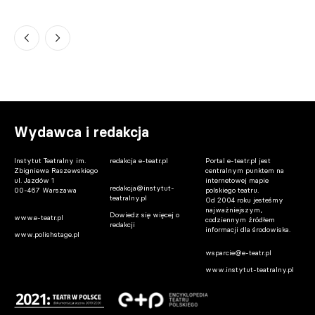
Warszawa. Teatralne lato na szóstym
piętrze Pałacu Kultury trwa
07.08.2026 14:30
Gdańsk. Donald Tusk spotkał się z Jesse
Eisenbergiem. Aktor dostał wyjątkowy
prezent
Wydawca i redakcja
07.08.2026 13:45
Instytut Teatralny im.
redakcja e-teatr.pl
Portal e-teatr.pl jest
Zbigniewa Raszewskiego
centralnym punktem na
ul. Jazdów 1
internetowej mapie
redakcja@instytut-
00-467 Warszawa
polskiego teatru.
teatralny.pl
Od 2004 roku jesteśmy
najważniejszym,
Dowiedz się więcej o
www.e-teatr.pl
codziennym źródłem
redakcji
informacji dla środowiska.
www.polishstage.pl
wsparcie@e-teatr.pl
www.instytut-teatralny.pl
Warszawa. Iga Cembrzyńska spocznie na
Powązkach Wojskowych
07.08.2026 13:27