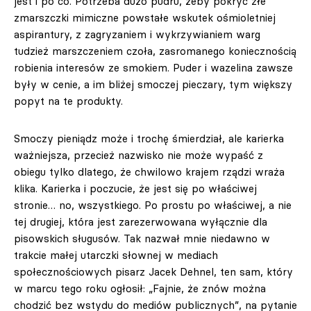
jest i po co. Potrzeba dużo pudru, żeby pokryć złe
zmarszczki mimiczne powstałe wskutek ośmioletniej
aspirantury, z zagryzaniem i wykrzywianiem warg
tudzież marszczeniem czoła, zasromanego koniecznością
robienia interesów ze smokiem. Puder i wazelina zawsze
były w cenie, a im bliżej smoczej pieczary, tym większy
popyt na te produkty.
Smoczy pieniądz może i trochę śmierdział, ale karierka
ważniejsza, przecież nazwisko nie może wypaść z
obiegu tylko dlatego, że chwilowo krajem rządzi wraża
klika. Karierka i poczucie, że jest się po właściwej
stronie… no, wszystkiego. Po prostu po właściwej, a nie
tej drugiej, która jest zarezerwowana wyłącznie dla
pisowskich sługusów. Tak nazwał mnie niedawno w
trakcie małej utarczki słownej w mediach
społecznościowych pisarz Jacek Dehnel, ten sam, który
w marcu tego roku ogłosił: „Fajnie, że znów można
chodzić bez wstydu do mediów publicznych”, na pytanie