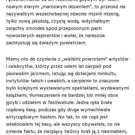
nowym starym „marcowym docentem”, to przecież nie
nazywałbym wszechobecnej obecnie mizerii mizerią,
tylko nową jakością, czystą wodą, wdychałbym
zatęchły smrodek spod przepoconych pach
nowostarych aspirantów i wołał, że nareszcie
zachłystuję się świeżym powietrzem.
Mamy oto do czynienia z „wielkimi powrotami” artystów
i celebrytów, którzy przez osiem lat cierpieli pod
pisowskim jarzmem, ratując się dotacjami minkultu,
instytutów takich i owakich, a cierpienie to znaczone
było kolejnymi wystawianymi spektaklami, wydawanymi
książkami, tłumaczeniami na bardziej lub mniej obce
języki i udziałem w festiwalozie. Jedna ręka brała
rządową kasę, podczas gdy druga wymachiwała
antyrządowym hasłem. No tak, to nie rząd jest
właścicielem tej kasy, ale wszyscy obywatele, co nie
zmienia faktu, że cierpiący twórcy brali ją z niesmakiem,