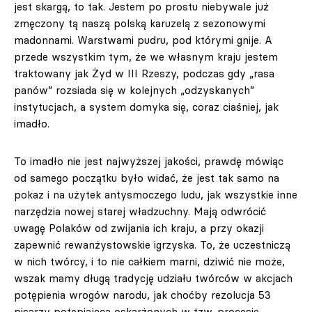
jest skargą, to tak. Jestem po prostu niebywale już
zmęczony tą naszą polską karuzelą z sezonowymi
madonnami. Warstwami pudru, pod którymi gnije. A
przede wszystkim tym, że we własnym kraju jestem
traktowany jak Żyd w III Rzeszy, podczas gdy „rasa
panów” rozsiada się w kolejnych „odzyskanych”
instytucjach, a system domyka się, coraz ciaśniej, jak
imadło.
To imadło nie jest najwyższej jakości, prawdę mówiąc
od samego początku było widać, że jest tak samo na
pokaz i na użytek antysmoczego ludu, jak wszystkie inne
narzędzia nowej starej władzuchny. Mają odwrócić
uwagę Polaków od zwijania ich kraju, a przy okazji
zapewnić rewanżystowskie igrzyska. To, że uczestniczą
w nich twórcy, i to nie całkiem marni, dziwić nie może,
wszak mamy długą tradycję udziału twórców w akcjach
potępienia wrogów narodu, jak choćby rezolucja 53
pisarzy potępiająca oskarżonych w tzw. procesie