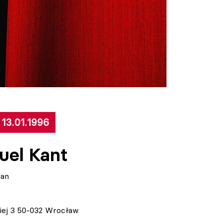
 13.01.1996
el Kant
ian
kiej 3 50-032 Wrocław