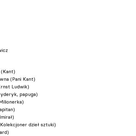
wicz
 (Kant)
wna (Pani Kant)
rnst Ludwik)
ryderyk, papuga)
Milionerka)
apitan)
mirał)
olekcjoner dzieł sztuki)
ard)