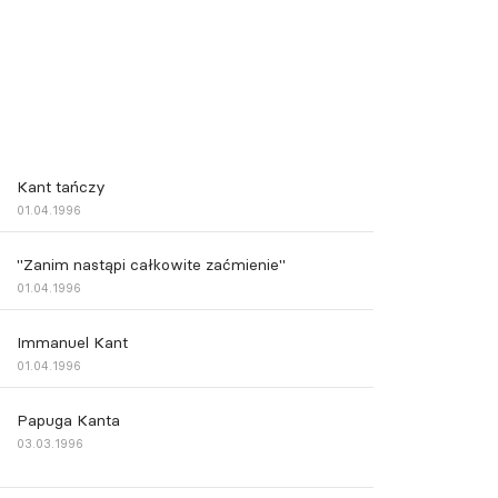
Kant tańczy
01.04.1996
"Zanim nastąpi całkowite zaćmienie"
01.04.1996
Immanuel Kant
01.04.1996
Papuga Kanta
03.03.1996