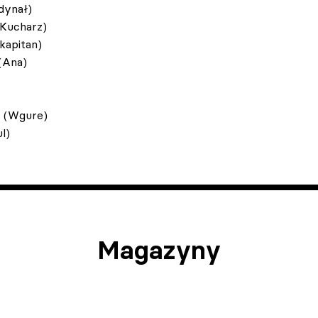
dynał)
Kucharz)
kapitan)
 (Ana)
i (Wgure)
l)
Magazyny