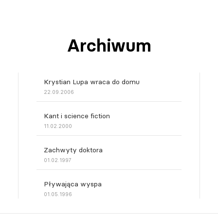
Archiwum
Krystian Lupa wraca do domu
22.09.2006
Kant i science fiction
11.02.2000
Zachwyty doktora
01.02.1997
Pływająca wyspa
01.05.1996