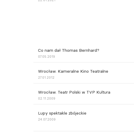
22.01.2021
Co nam dał Thomas Bernhard?
07.05.2019
Wrocław. Kameralne Kino Teatralne
27.01.2012
Wrocław. Teatr Polski w TVP Kultura
02.11.2009
Lupy spektakle zbójeckie
24.07.2009