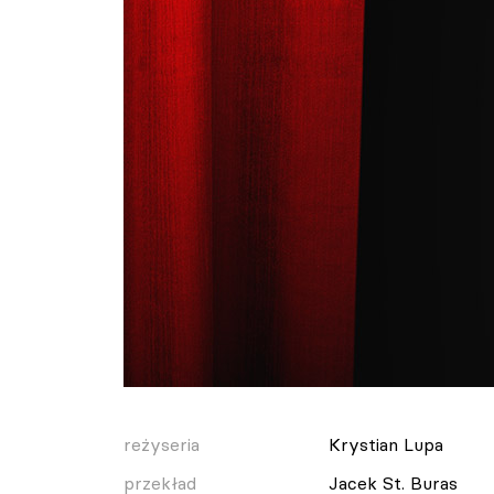
reżyseria
Krystian Lupa
przekład
Jacek St. Buras