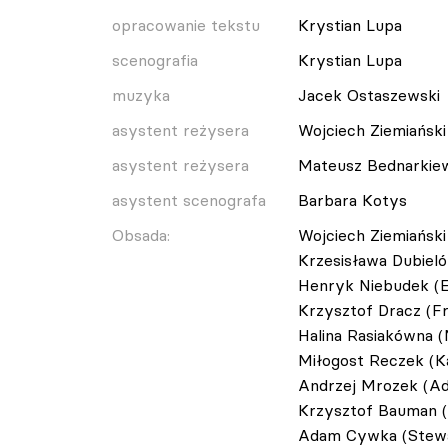
opracowanie tekstu
Krystian Lupa
scenografia
Krystian Lupa
muzyka
Jacek Ostaszewski
asystent reżysera
Wojciech Ziemiański
asystent reżysera
Mateusz Bednarkie
asystent scenografa
Barbara Kotys
Obsada:
Wojciech Ziemiański
Krzesisława Dubieló
Henryk Niebudek (E
Krzysztof Dracz (F
Halina Rasiakówna (
Miłogost Reczek (K
Andrzej Mrozek (Ad
Krzysztof Bauman (K
Adam Cywka (Stew