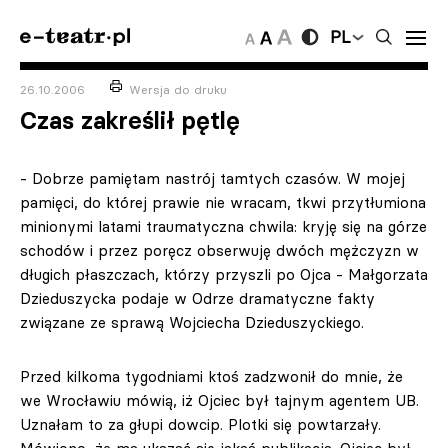
PL
26.10.2006
Wersja do druku
Czas zakreślił pętlę
- Dobrze pamiętam nastrój tamtych czasów. W mojej
pamięci, do której prawie nie wracam, tkwi przytłumiona
minionymi latami traumatyczna chwila: kryję się na górze
schodów i przez poręcz obserwuję dwóch mężczyzn w
długich płaszczach, którzy przyszli po Ojca - Małgorzata
Dzieduszycka podaje w Odrze dramatyczne fakty
związane ze sprawą Wojciecha Dzieduszyckiego.
Przed kilkoma tygodniami ktoś zadzwonił do mnie, że
we Wrocławiu mówią, iż Ojciec był tajnym agentem UB.
Uznałam to za głupi dowcip. Plotki się powtarzały.