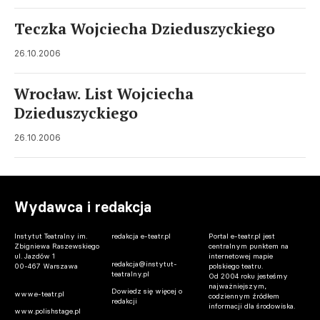
Teczka Wojciecha Dzieduszyckiego
26.10.2006
Wrocław. List Wojciecha
Dzieduszyckiego
26.10.2006
Wydawca i redakcja
Instytut Teatralny im.
redakcja e-teatr.pl
Portal e-teatr.pl jest
Zbigniewa Raszewskiego
centralnym punktem na
ul. Jazdów 1
internetowej mapie
redakcja@instytut-
00-467 Warszawa
polskiego teatru.
teatralny.pl
Od 2004 roku jesteśmy
najważniejszym,
Dowiedz się więcej o
www.e-teatr.pl
codziennym źródłem
redakcji
informacji dla środowiska.
www.polishstage.pl