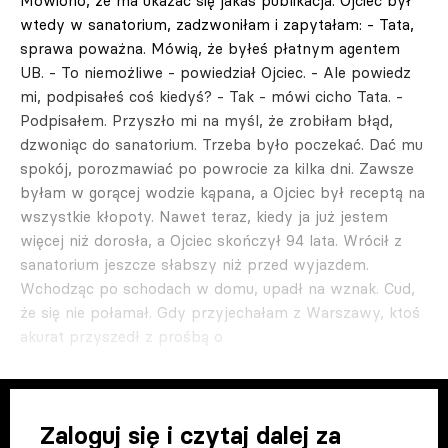
Mówiono, że ma ukazać się jakaś publikacja. Ojciec był
wtedy w sanatorium, zadzwoniłam i zapytałam: - Tata,
sprawa poważna. Mówią, że byłeś płatnym agentem
UB. - To niemożliwe - powiedział Ojciec. - Ale powiedz
mi, podpisałeś coś kiedyś? - Tak - mówi cicho Tata. -
Podpisałem. Przyszło mi na myśl, że zrobiłam błąd,
dzwoniąc do sanatorium. Trzeba było poczekać. Dać mu
spokój, porozmawiać po powrocie za kilka dni. Zawsze
byłam w gorącej wodzie kąpana, a Ojciec był receptą na
wszystkie kłopoty. Nawet teraz, kiedy ja już jestem
więcej niż dorosła, a Ojciec skończył 94 lata. Wrócił z
sanatorium jeszcze słabszy niż przed wyjazdem.
Wchodząc po schodach w domu, upadł na wznak. Cud,
że się nie połamał. Gdy przyjechałam z Warszawy, ktoś
akurat przyszedł z prośbą o
Zaloguj się i czytaj dalej za