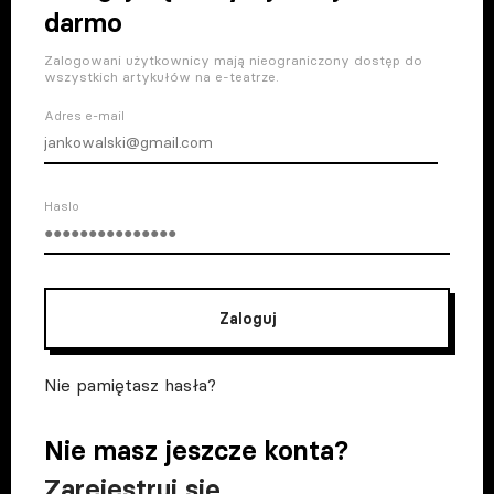
darmo
Zalogowani użytkownicy mają nieograniczony dostęp do
wszystkich artykułów na e-teatrze.
Adres e-mail
Haslo
Zaloguj
Nie pamiętasz hasła?
Nie masz jeszcze konta?
Zarejestruj się
.