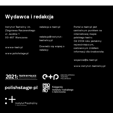
Wydawca i redakcja
Instytut Teatralny im.
redakcja e-teatr.pl
Portal e-teatr.pl jest
Zbigniewa Raszewskiego
centralnym punktem na
ul. Jazdów 1
internetowej mapie
redakcja@instytut-
00-467 Warszawa
polskiego teatru.
teatralny.pl
Od 2004 roku jesteśmy
najważniejszym,
Dowiedz się więcej o
www.e-teatr.pl
codziennym źródłem
redakcji
informacji dla środowiska.
www.polishstage.pl
wsparcie@e-teatr.pl
www.instytut-teatralny.pl