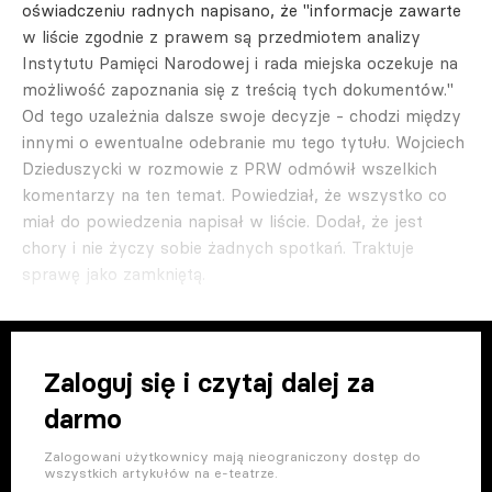
oświadczeniu radnych napisano, że "informacje zawarte
w liście zgodnie z prawem są przedmiotem analizy
Instytutu Pamięci Narodowej i rada miejska oczekuje na
możliwość zapoznania się z treścią tych dokumentów."
Od tego uzależnia dalsze swoje decyzje - chodzi między
innymi o ewentualne odebranie mu tego tytułu. Wojciech
Dzieduszycki w rozmowie z PRW odmówił wszelkich
komentarzy na ten temat. Powiedział, że wszystko co
miał do powiedzenia napisał w liście. Dodał, że jest
chory i nie życzy sobie żadnych spotkań. Traktuje
sprawę jako zamkniętą.
Zaloguj się i czytaj dalej za
darmo
Zalogowani użytkownicy mają nieograniczony dostęp do
wszystkich artykułów na e-teatrze.