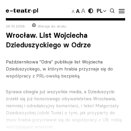
PL
26.10.2006
Wersja do druku
Wrocław. List Wojciecha
Dzieduszyckiego w Odrze
Październikowa "Odra" publikuje list Wojciecha
Dzieduszyckiego, w którym hrabia przyznaje się do
współpracy z PRL-owską bezpieką.
Sprawa obiegła już wszystkie media, a Dzieduszycki
zrzekł się już honorowego obywatelstwa Wrocławia,
niemniej i odredakcyjny komentarz, i tekst Małgorzaty
Dzieduszyckiej (córki Tunia) o tym, jak przyparty do
muru hrabia przyznawał się do współpracy z UB, robią
wstrząsające wrażenie.