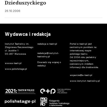
Dzieduszyckiego
26.10.2006
Wydawca i redakcja
Instytut Teatralny im.
redakcja e-teatr.pl
Portal e-teatr.pl jest
Zbigniewa Raszewskiego
centralnym punktem na
ul. Jazdów 1
internetowej mapie
redakcja@instytut-
00-467 Warszawa
polskiego teatru.
teatralny.pl
Od 2004 roku jesteśmy
najważniejszym,
Dowiedz się więcej o
www.e-teatr.pl
codziennym źródłem
redakcji
informacji dla środowiska.
www.polishstage.pl
wsparcie@e-teatr.pl
www.instytut-teatralny.pl